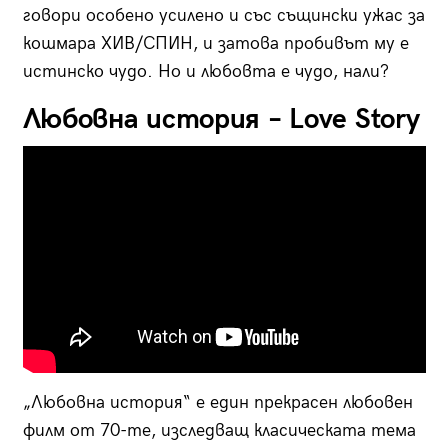
говори особено усилено и със същински ужас за
кошмара ХИВ/СПИН, и затова пробивът му е
истинско чудо. Но и любовта е чудо, нали?
Любовна история – Love Story
„Любовна история“ е един прекрасен любовен
филм от 70-те, изследващ класическата тема