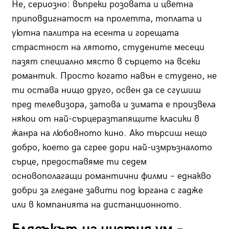
Не, сериозно: въпреки розовата и цветна
приповдигнатост на пролетта, топлата и
уютна палитра на есента и горещата
страстност на лятото, студените месеци
пазят специално място в сърцето на всеки
романтик. Просто когато навън е студено, не
ти остава нищо друго, освен да се сгушиш
пред телевизора, затова и зимата е произвела
някои от най-сърцеразтапящите класики в
жанра на любовното кино. Ако търсиш нещо
добро, което да сгрее дори най-измръзналото
сърце, предоставяме ти седем
основополагащи романтични филми – еднакво
добри за гледане завити под юргана с гадже
или в компанията на дистанционното.