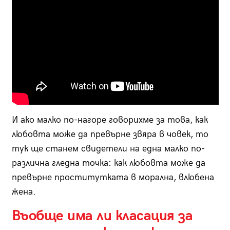
И ако малко по-нагоре говорихме за това, как
любовта може да превърне звяра в човек, то
тук ще станем свидетели на една малко по-
различна гледна точка: как любовта може да
превърне проститутката в морална, влюбена
жена.
Въобще има ли класация за