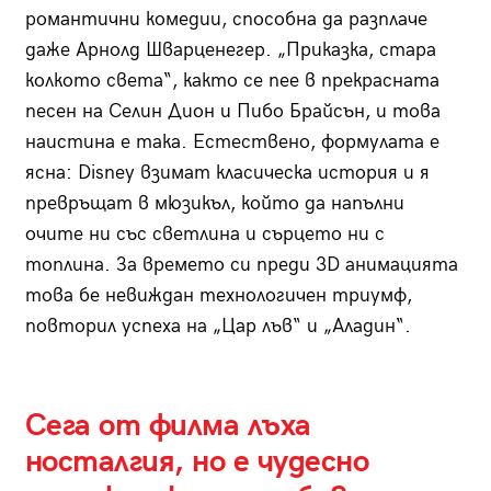
романтични комедии, способна да разплаче
даже Арнолд Шварценегер. „Приказка, стара
колкото света“, както се пее в прекрасната
песен на Селин Дион и Пибо Брайсън, и това
наистина е така. Естествено, формулата е
ясна: Disney взимат класическа история и я
превръщат в мюзикъл, който да напълни
очите ни със светлина и сърцето ни с
топлина. За времето си преди 3D анимацията
това бе невиждан технологичен триумф,
повторил успеха на „Цар лъв“ и „Аладин“.
Сега от филма лъха
носталгия, но е чудесно