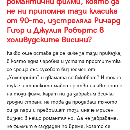
романтични филми, която да
не ни припомня тази класика
от 90-те, изстреляла Ричард
Гиър и Джулия Робъртс в
холивудските висини?
Какво още остава да се каже за тази приказка,
в която една чаровна и устата проститутка
се среща със суховат бизнесмен от
„Уолстрийт“ и двамата се влюбват? И точно
тук е истинското майсторство на авторите
на този филм: карат ни да забравим всички
грозни страни на това да продаваш тялото
си за пари и превръщат този иначе мръсен
бизнес в нещо романтично. Да не забравяме,
че филмът е създаден по време, когато се