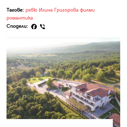
Тагове:
ревю
Илина Григорова
филми
романтика
Сподели: