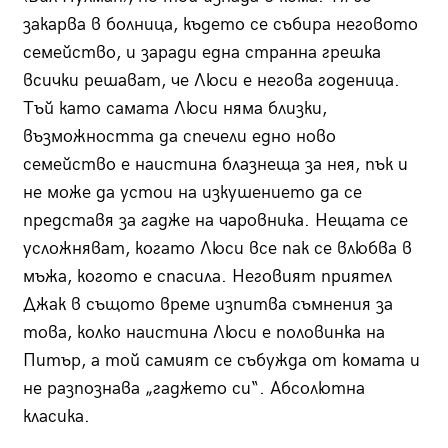
закарва в болница, където се събира неговото
семейство, и заради една странна грешка
всички решават, че Люси е негова годеница.
Тъй като самата Люси няма близки,
възможността да спечели едно ново
семейство е наистина блазнеща за нея, пък и
не може да устои на изкушението да се
представя за гадже на чаровника. Нещата се
усложняват, когато Люси все пак се влюбва в
мъжа, когото е спасила. Неговият приятел
Джак в същото време изпитва съмнения за
това, колко наистина Люси е половинка на
Питър, а той самият се събужда от комата и
не разпознава „гаджето си“. Абсолютна
класика.