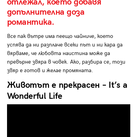
отлежал, което добавя
допълнителна доза
романтика.
Все пак вътре има пеещо чайниче, което
успява да ни разплаче всеки път и ни кара да
вярваме, че любовта наистина може да
превърне звяра в човек. Ако, разбира се, този
звяр е готов и желае промяната.
Животът е прекрасен – It’s a
Wonderful Life