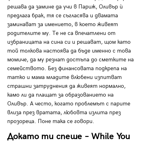
решава да замине да учи в Париж, Оливър ѝ
предлага брак, тя се съгласява и двамата
заминават за имението, в което живеят
родителите му. Те не са впечатлени от
избраницата на сина си и решават, щом като
той толкова настоява да бъде именно с това
момиче, да му резнат достъпа до сметките на
семейството. Без финансовата подкрепа на
татко и мама младите влюбени изпитват
страшни затруднения да живеят нормално,
камо ли да плащат за образованието на
Оливър. А често, когато проблемът с парите
влиза през вратата, любовта излита през
прозореца. Поне така се говори.
Докато ти спеше – While You