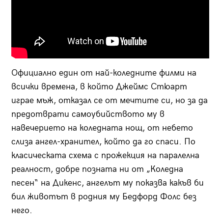
Официално един от най-коледните филми на
всички времена, в който Джеймс Стюарт
играе мъж, отказал се от мечтите си, но за да
предотврати самоубийството му в
навечерието на коледната нощ, от небето
слиза ангел-хранител, който да го спаси. По
класическата схема с прожекция на паралелна
реалност, добре позната ни от „Коледна
песен“ на Дикенс, ангелът му показва какъв би
бил животът в родния му Бедфорд Фолс без
него.