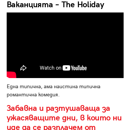
Ваканцията – The Holiday
Една типична, ама наистина типична
романтична комедия.
Забавна и разтушаваща за
ужасяващите дни, в които ни
иде да се разплачем от