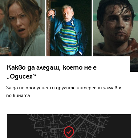
Какво да гледаш, което не е
„Одисея“
За да не пропуснеш и другите интересни заглавия
по кината