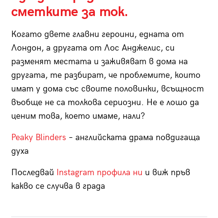
сметките за ток.
Когато двете главни героини, едната от
Лондон, а другата от Лос Анджелис, си
разменят местата и заживяват в дома на
другата, те разбират, че проблемите, които
имат у дома със своите половинки, всъщност
въобще не са толкова сериозни. Не е лошо да
ценим това, което имаме, нали?
Peaky Blinders
– английската драма повдигаща
духа
Последвай
Instagram профила ни
и виж пръв
какво се случва в града