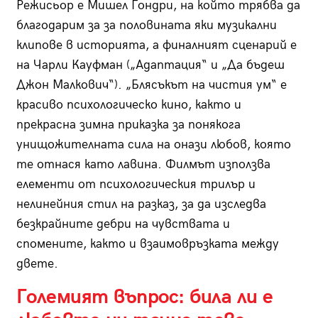
Режисьор е Мишел Гондри, на който трябва да
благодарим за за половината яки музикални
клипове в историята, а финалният сценарий е
на Чарли Кауфман („Адаптация“ и „Да бъдеш
Джон Малкович“). „Блясъкът на чистия ум“ е
красиво психологическо кино, както и
прекрасна зимна приказка за понякога
унищожителната сила на онази любов, която
те отнася като лавина. Филмът използва
елементи от психологическия трилър и
нелинейния стил на разказ, за да изследва
безкрайните дебри на чувствата и
спомените, както и взаимовръзката между
двете.
Големият въпрос: била ли е