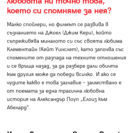
любовта ни точно това,
което си спомняме за нея?
Малко спойлери, но филмът се развива в
съзнанието на Джоел (Джим Кери), който
съпреживява миналото си със своята любима
Клементайн (Кейт Уинслет), като започва със
спомените от разпада на техните отношения
и се връща назад, за да разбере дали обичта
към другия може да победи всичко. И ако се
чудите какво е това заглавие – заимствано е
от поемата за една трагична любовна
история на Александър Поуп „Елоиз към
Абелард“.