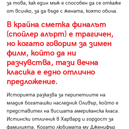
за това, как един мъж е способен да се откаже
от всичко, за да бъде с жената, която обича.
В крайна сметка финалът
(спойлер алърт) е трагичен,
но когато говорим за зимен
филм, който да ни
разчувства, тази вечна
класика е едно отлично
предложение.
Историята разказва за перипетиите на
младия богаташки наследник Оливър, който е
представител на висшата американска класа.
Истински отличник в Харвард и гордост за
фамилията. Когато любимата му Дженифър