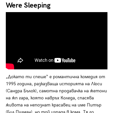
Were Sleeping
„Докато ти спеше“ е романтична комедия от
1995 година, разказваща историята на Люси
(Сандра Бълок), самотна продавачка на жетони
на жп гара, която навръх Коледа, спасява
живота на непознат красавец на име Питър
(Бил Пулман), но той изпада в кома. Тя го