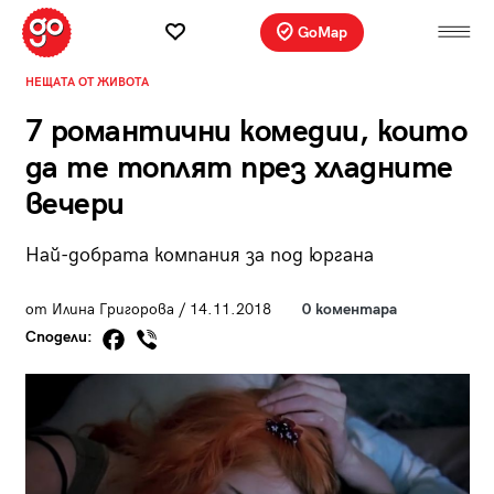
GoMap
НЕЩАТА ОТ ЖИВОТА
7 романтични комедии, които
да те топлят през хладните
вечери
Най-добрата компания за под юргана
от Илина Григорова / 14.11.2018
0 коментара
Сподели: