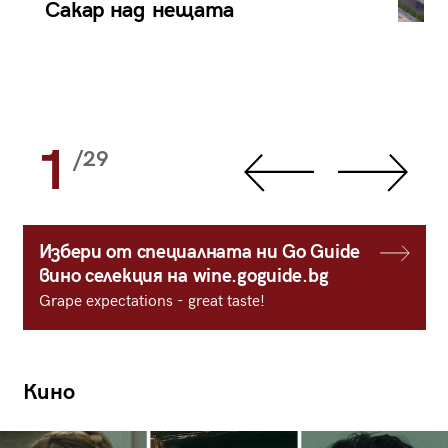
Сакар над нещата
1
/29
Избери от специалната ни Go Guide
вино селекция на wine.goguide.bg
Grape expectations - great taste!
Кино