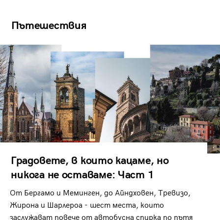
Пътешествия
Градовете, в които кацаме, но
никога не оставаме: Част 1
От Бергамо и Меминген, до Айндховен, Тревизо,
Жирона и Шарлероа - шест места, които
заслужават повече от автобусна спирка по пътя