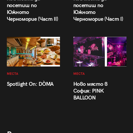
посетиш по
посетиш по
Южното
Южното
Черноморие (Част II)
Черноморие (Част I)
МЕСТА
МЕСТА
Spotlight On: DÒMA
Ново място в
София: PINK
BALLOON