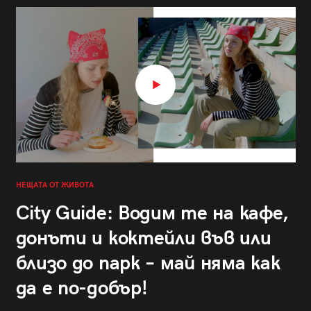
НЕЩАТА ОТ ЖИВОТА
City Guide: Водим те на кафе,
донъти и коктейли във или
близо до парк – май няма как
да е по-добър!