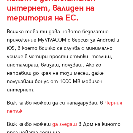
интернет, валиден на
територия на ЕС.
Всичко това ти дава новото безплатно
приложение MyVIVACOM с версия за Android и
iOS, в което всичко се случва с минимално
усилие в четири прости стъпки: теглиш,
инсталираш, влизаш, ползваш. Ако го
направиш до края на този месец, даже
получаваш бонус от 1000 MB мобилен
интернет.
Виж какво можеш да си напазаруваш в
Черния
петък
Виж какво можеш
да гледаш
в Дом на киното
през новата седмица.