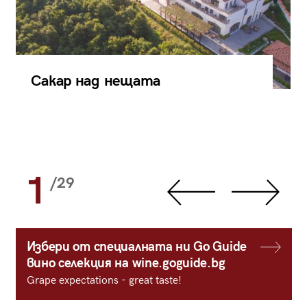
Сакар над нещата
1
/29
Избери от специалната ни Go Guide
вино селекция на wine.goguide.bg
Grape expectations - great taste!