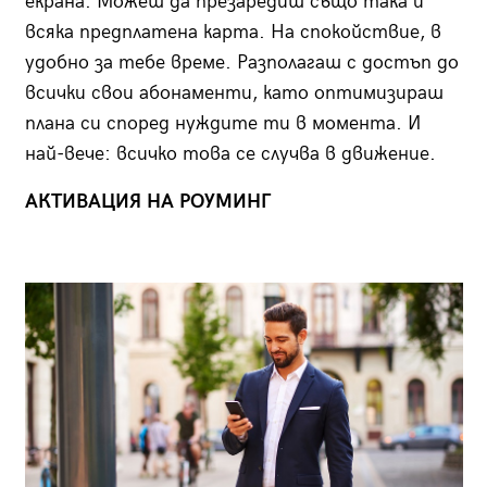
екрана. Можеш да презаредиш също така и
всяка предплатена карта. На спокойствие, в
удобно за тебе време. Разполагаш с достъп до
всички свои абонаменти, като оптимизираш
плана си според нуждите ти в момента. И
най-вече: всичко това се случва в движение.
АКТИВАЦИЯ НА РОУМИНГ