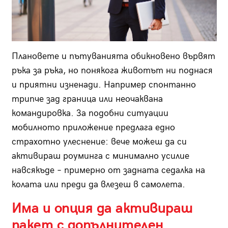
Плановете и пътуванията обикновено вървят
ръка за ръка, но понякога животът ни поднася
и приятни изненади. Например спонтанно
трипче зад граница или не­очаквана
командировка. За подобни ситуации
мобилното приложение предлага едно
страхотно улеснение: вече можеш да си
активираш роуминга с минимално усилие
навсякъде – примерно от задната седалка на
колата или преди да влезеш в самолета.
Има и опция да активираш
пакет с допълнителен