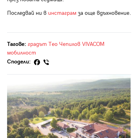
Последвай ни в
инстаграм
за още вдъхновение.
Тагове:
градът
Тео Чепилов
VIVACOM
мобилност
Сподели: