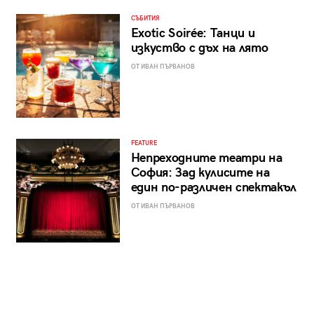
СЪБИТИЯ
Exotic Soirée: Танци и
изкуство с дъх на лято
ОТ ИВАН ПЪРВАНОВ
FEATURE
Непреходните театри на
София: Зад кулисите на
един по-различен спектакъл
ОТ ИВАН ПЪРВАНОВ