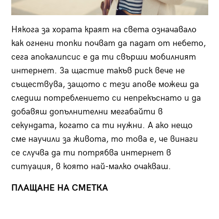
Някога за хората краят на света означавало
как огнени топки почват да падат от небето,
сега апокалипсис е да ти свърши мобил­ният
интернет. За щастие такъв риск вече не
съществува, защото с тези апове можеш да
следиш потреблението си непрекъснато и да
добавяш допълнителни мегабайти в
секундата, когато са ти нужни. А ако нещо
сме научили за живота, то това е, че винаги
се случва да ти потрябва интернет в
ситуация, в която най-малко очакваш.
ПЛАЩАНЕ НА СМЕТКА