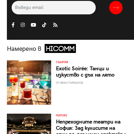
Намерено в
СЪБИТИЯ
Exotic Soirée: Танци и
изкуство с дъх на лято
ОТ ИВАН ПЪРВАНОВ
FEATURE
Непреходните театри на
София: Зад кулисите на