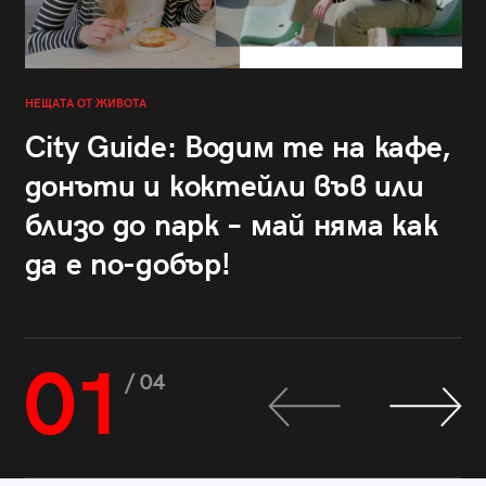
НЕЩАТА ОТ ЖИВОТА
City Guide: Водим те на кафе,
донъти и коктейли във или
близо до парк – май няма как
да е по-добър!
01
/ 04