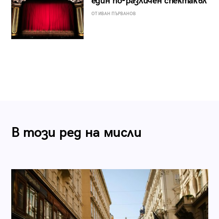
един по-различен спектакъл
ОТ ИВАН ПЪРВАНОВ
В този ред на мисли