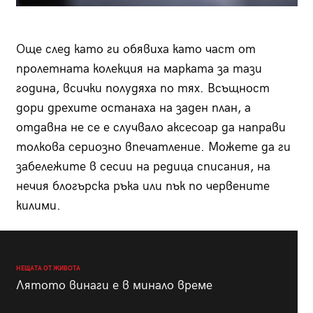
Още след като ги обявиха като част от
пролетната колекция на марката за тази
година, всички полудяха по тях. Всъщност
дори дрехите останаха на заден план, а
отдавна не се е случвало аксесоар да направи
толкова сериозно впечатление. Можете да ги
забележите в сесии на редица списания, на
нечия блогърска ръка или пък по червените
килими.
НЕЩАТА ОТ ЖИВОТА
Лятото винаги е в минало време