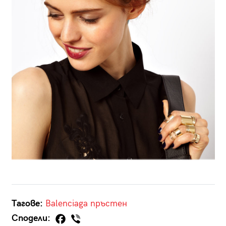
Тагове:
Balenciaga
пръстен
Сподели: