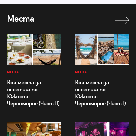
Места
МЕСТА
МЕСТА
Кои места да
Кои места да
посетиш по
посетиш по
Южното
Южното
Черноморие (Част II)
Черноморие (Част I)