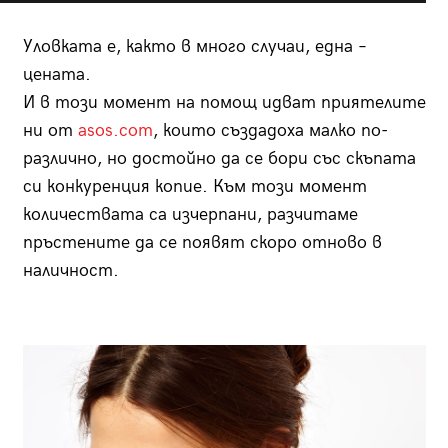
Уловката е, както в много случаи, една –
цената.
И в този момент на помощ идват приятелите
ни от
asos.com
, които създадоха малко по-
различно, но достойно да се бори със скъпата
си конкуренция копие. Към този момент
количествата са изчерпани, разчитаме
пръстените да се появят скоро отново в
наличност.