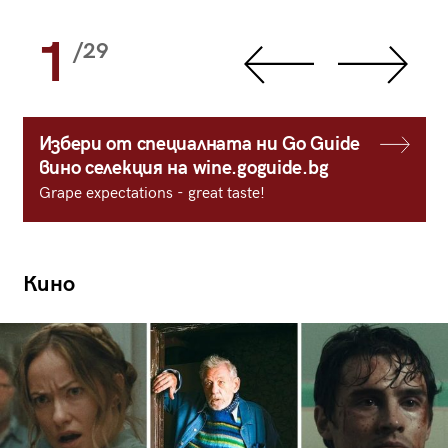
1
/29
Избери от специалната ни Go Guide
вино селекция на wine.goguide.bg
Grape expectations - great taste!
Кино