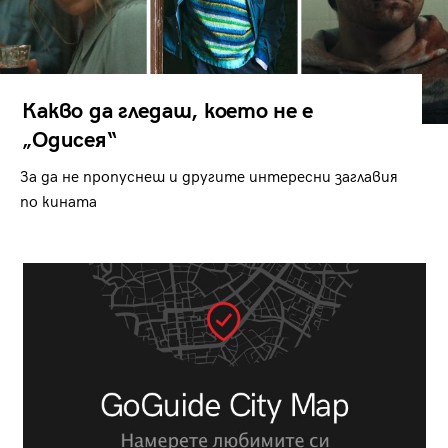
Какво да гледаш, което не е
„Одисея“
За да не пропуснеш и другите интересни заглавия
по кината