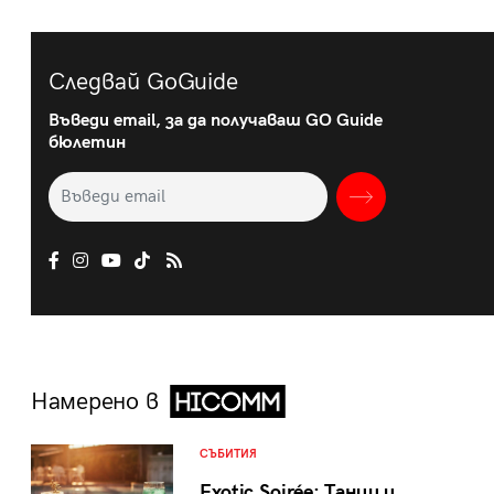
Следвай GoGuide
Въведи email, за да получаваш GO Guide
бюлетин
Намерено в
СЪБИТИЯ
Exotic Soirée: Танци и