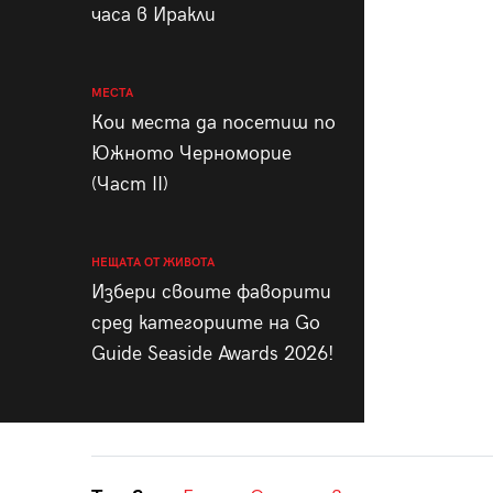
часа в Иракли
МЕСТА
Кои места да посетиш по
Южното Черноморие
(Част II)
НЕЩАТА ОТ ЖИВОТА
Избери своите фаворити
сред категориите на Go
Guide Seaside Awards 2026!