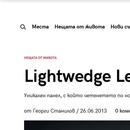
Места
Нещата от живота
Нови с
НЕЩАТА ОТ ЖИВОТА
Lightwedge L
Уникален панел, с който четенетето по н
от Георги Станилов / 26.06.2013
0 ком
 Shareable:
Summer Prelude: ка
лги вечери и
започва лятото в 