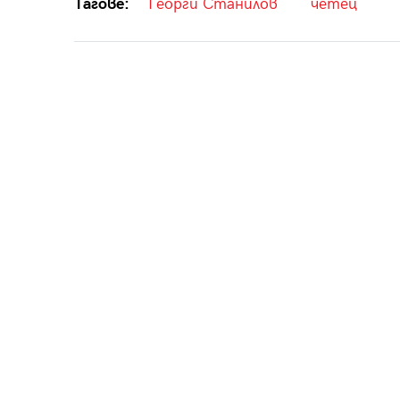
Тагове:
Георги Станилов
четец