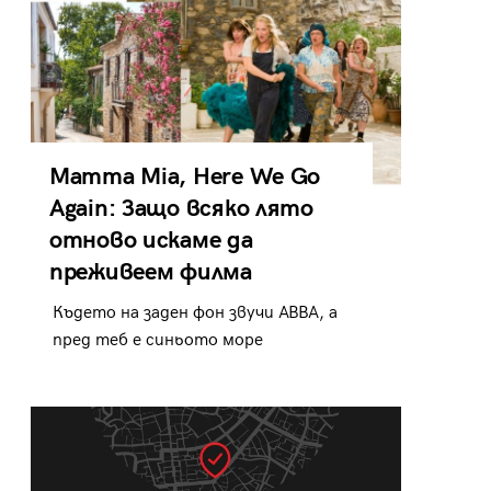
Mamma Mia, Here We Go
Again: Защо всяко лято
отново искаме да
преживеем филма
Където на заден фон звучи ABBA, а
пред теб е синьото море