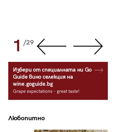
1
2
/29
/
Избери от специалната ни Go
Guide вино селекция на
wine.goguide.bg
Grape expectations - great taste!
Любопитно