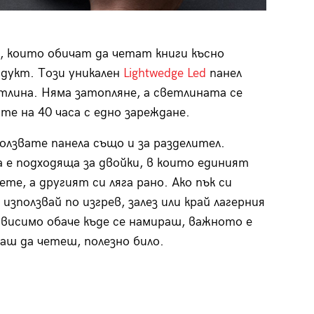
а, които обичат да четат книги късно
дукт. Този уникален
Lightwedge Led
панел
тлина. Няма затопляне, а светлината се
е на 40 часа с едно зареждане.
олзвате панела също и за разделител.
е подходяща за двойки, в които единият
ете, а другият си ляга рано. Ако пък си
използвай по изгрев, залез или край лагерния
ависимо обаче къде се намираш, важното е
раш да четеш, полезно било.