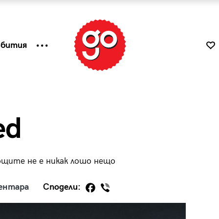
ъбития
ed
ощите не е никак лошо нещо
ентара
Сподели:
к
Tender is the Wine – Какво
чаша
се пие на Лазурния бряг