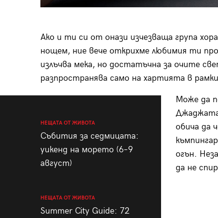
Ако и ти си от онази изчезваща група хор
нощем, ние вече открихме любимия ти про
излъчва мека, но достатъчна за очите све
разпространява само на хартията в рамкит
Може да п
Джаджата 
НЕЩАТА ОТ ЖИВОТА
обича да ч
Събития за седмицата:
къмпингар 
уикенд на морето (6–9
огън. Нез
август)
да не спи
НЕЩАТА ОТ ЖИВОТА
Summer City Guide: 72