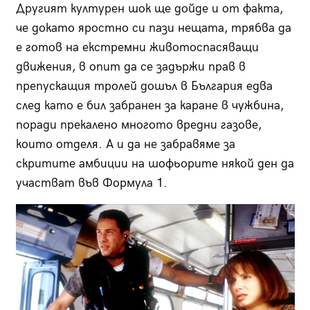
Другият културен шок ще дойде и от факта,
че докато яростно си пази нещата, трябва да
е готов на екстремни животоспасяващи
движения, в опит да се задържи прав в
препускащия тролей дошъл в България едва
след като е бил забранен за каране в чужбина,
поради прекалено многото вредни газове,
които отделя. А и да не забравяме за
скритите амбиции на шофьорите някой ден да
участват във Формула 1.