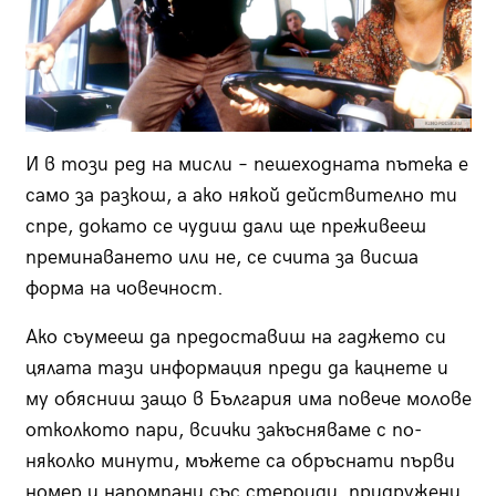
И в този ред на мисли – пешеходната пътека е
само за разкош, а ако някой действително ти
спре, докато се чудиш дали ще преживееш
преминаването или не, се счита за висша
форма на човечност.
Ако съумееш да предоставиш на гаджето си
цялата тази информация преди да кацнете и
му обясниш защо в България има повече молове
отколкото пари, всички закъсняваме с по-
няколко минути, мъжете са обръснати първи
номер и напомпани със стероиди, придружени