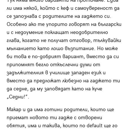
Тук няма много варианти на протичане. Едва
ли има някой, който с кеф и самоувереност да
се запознава с родителите на гаджето си.
Особено ако те упорито говорят на български
и с недоумение поклащат неодобрително
глава, когато не получат отговор, тълкувайки
мълчанието като лошо възпитание. Но може
би това е по-добрият вариант, вместо да си
припомнят бегло откъслечни думи от
задължителния в училище западен език и
вместо да предложат любезно на гаджето ти
да седне, да му заповядат като на куче
„Седни!”.
Макар и да има готини родители, които ще
приемат новото ти гадже с отворени
обятия, има и такива, които по default ще го