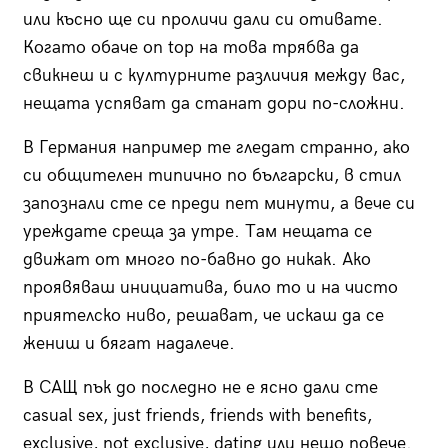
или късно ще си проличи дали си отивате.
Когато обаче on top на това трябва да
свикнеш и с културните различия между вас,
нещата успяват да станат дори по-сложни.
В Германия например те гледат странно, ако
си общителен типично по български, в стил
запознали сте се преди пет минути, а вече си
уреждате среща за утре. Там нещата се
движат от много по-бавно до никак. Ако
проявяваш инициатива, било то и на чисто
приятелско ниво, решават, че искаш да се
жениш и бягат надалече.
В САЩ пък до последно не е ясно дали сте
casual sex, just friends, friends with benefits,
exclusive, not exclusive, dating или нещо повече.