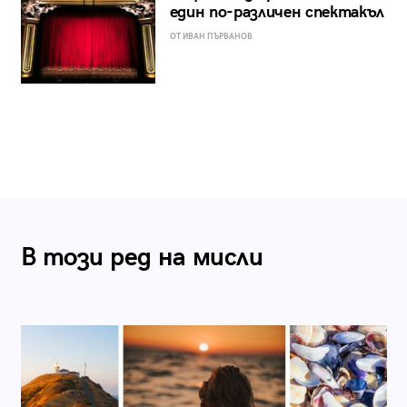
един по-различен спектакъл
ОТ ИВАН ПЪРВАНОВ
В този ред на мисли