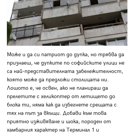
Може и да си патриот до дупка, но трябва да
признаеш, че дупките по софийските улици не
са най-представителната забележителност,
която може да предложи столицата ни.
Лошото е, че освен, ако не планираш да
прелетите с хеликоптер от летището до
блока ти, няма как да избегнете срещата с
тях на път за вкъщи. Добави към това
приятно изживяване и шока, породен от
хамбарния характер на Терминал 1 и