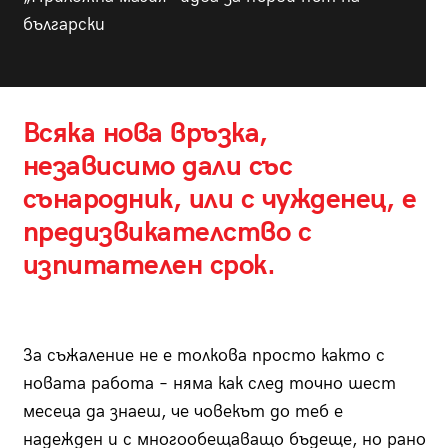
български
Всяка нова връзка,
независимо дали със
сънародник, или с чужденец, е
предизвикателство с
изпитателен срок.
За съжаление не е толкова просто както с
новата работа – няма как след точно шест
месеца да знаеш, че човекът до теб е
надежден и с многообещаващо бъдеще, но рано