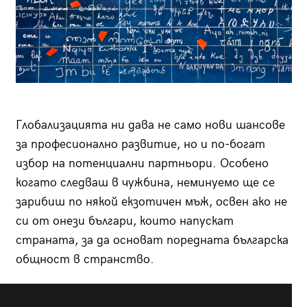
Глобализацията ни дава не само нови шансове
за професионално развитие, но и по-богат
избор на потенциални партньори. Особено
когато следваш в чужбина, неминуемо ще се
зарибиш по някой екзотичен мъж, освен ако не
си от онези българи, които напускат
страната, за да основат поредната българска
общност в странство.