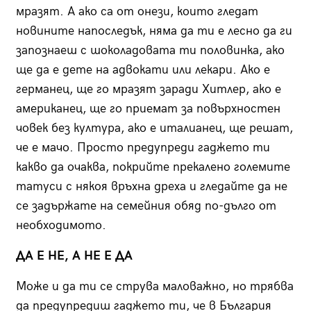
мразят. А ако са от онези, които гледат
новините напоследък, няма да ти е лесно да ги
запознаеш с шоколадовата ти половинка, ако
ще да е дете на адвокати или лекари. Ако е
германец, ще го мразят заради Хитлер, ако е
американец, ще го приемат за повърхностен
човек без култура, ако е италианец, ще решат,
че е мачо. Просто предупреди гаджето ти
какво да очаква, покрийте прекалено големите
татуси с някоя връхна дреха и гледайте да не
се задържате на семейния обяд по-дълго от
необходимото.
ДА Е НЕ, А НЕ Е ДА
Може и да ти се струва маловажно, но трябва
да предупредиш гаджето ти, че в България