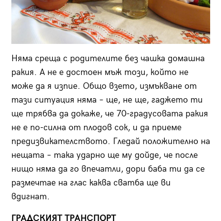
Няма среща с родителите без чашка домашна
ракия. А не е достоен мъж този, който не
може да я изпие. Общо взето, измъкване от
тази ситуация няма – ще, не ще, гаджето ти
ще трябва да докаже, че 70-градусовата ракия
не е по-силна от плодов сок, и да приеме
предизвикателството. Гледай положително на
нещата – така ударно ще му дойде, че после
нищо няма да го впечатли, дори баба ти да се
размечтае на глас каква сватба ще ви
вдигнат.
ГРАДСКИЯТ ТРАНСПОРТ