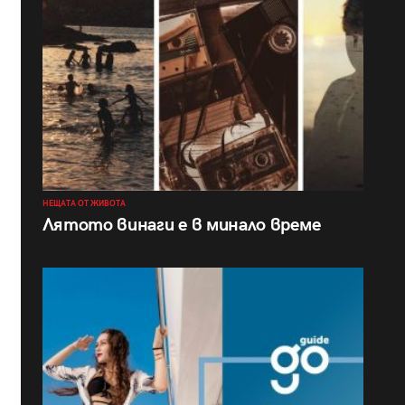
НЕЩАТА ОТ ЖИВОТА
Лятото винаги е в минало време