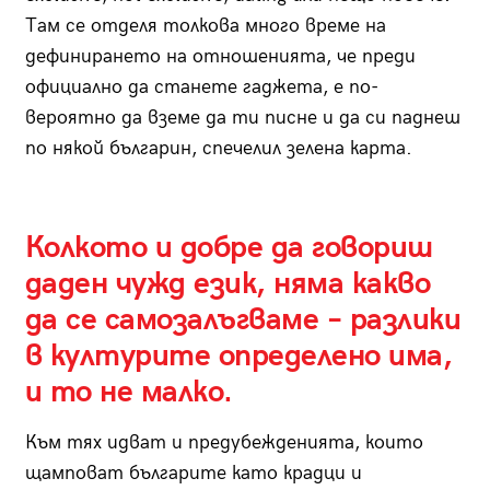
Там се отделя толкова много време на
дефинирането на отношенията, че преди
официално да станете гаджета, е по-
вероятно да вземе да ти писне и да си паднеш
по някой българин, спечелил зелена карта.
Колкото и добре да говориш
даден чужд език, няма какво
да се самозалъгваме – разлики
в културите определено има,
и то не малко.
Към тях идват и предубежденията, които
щамповат българите като крадци и