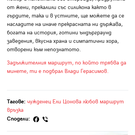
от жени, прекалили със силикона както в
гърдите, така и в устните, ще можете да се
насладите на иначе прекрасната ни държава,
богата на история, готини ъндърграунд
заведения, вкусна храна и симпатични хора,
отворени към непознатото.
Задължителния маршрут, по който трябва да
минете, ти е подбрал Влади Герасимов.
Тагове:
чужденец
Ели Цонова
любов
маршрут
връзка
Сподели: