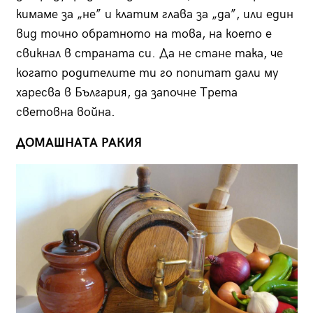
кимаме за „не” и клатим глава за „да”, или един
вид точно обратното на това, на което е
свикнал в страната си. Да не стане така, че
когато родителите ти го попитат дали му
харесва в България, да започне Трета
световна война.
ДОМАШНАТА РАКИЯ