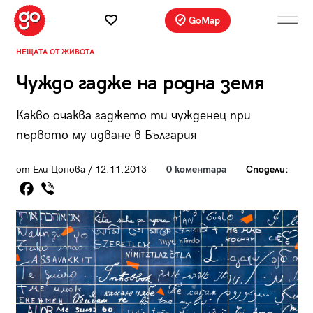
GoMap
НЕЩАТА ОТ ЖИВОТА
Чуждо гадже на родна земя
Какво очаква гаджето ти чужденец при
първото му идване в България
от Ели Цонова / 12.11.2013
0 коментара
Сподели: