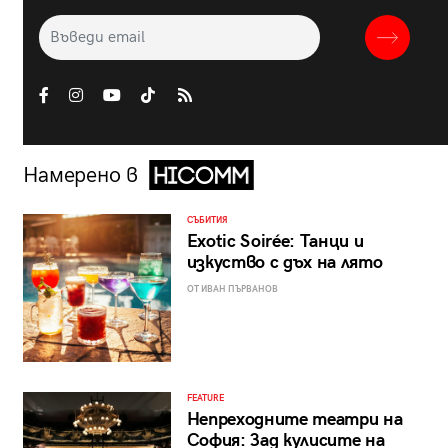
Намерено в
СЪБИТИЯ
Exotic Soirée: Танци и
изкуство с дъх на лято
ОТ ИВАН ПЪРВАНОВ
FEATURE
Непреходните театри на
София: Зад кулисите на