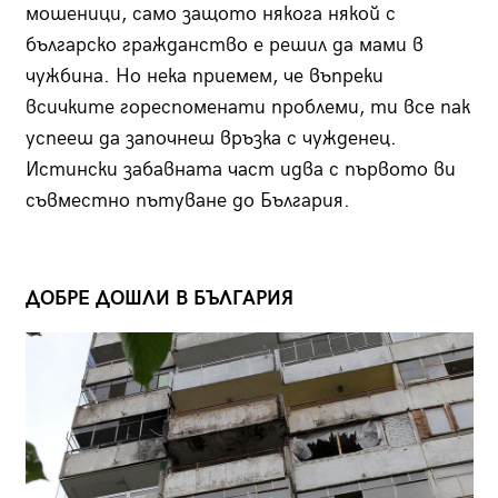
мошеници, само защото някога някой с
българско гражданство е решил да мами в
чужбина. Но нека приемем, че въпреки
всичките гореспоменати проблеми, ти все пак
успееш да започнеш връзка с чужденец.
Истински забавната част идва с първото ви
съвместно пътуване до България.
ДОБРЕ ДОШЛИ В БЪЛГАРИЯ