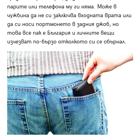
парите или телефона му ги няма. Може в
чужбина да не си заключва входната врата или
да си носи портмонето в задния джоб, но
това все пак е България и личните вещи
изчезват по-бързо отколкото си се обърнал.