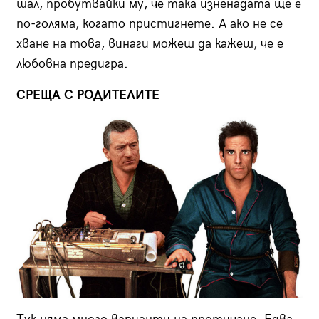
шал, пробутвайки му, че така изненадата ще е
по-голяма, когато пристигнете. А ако не се
хване на това, винаги можеш да кажеш, че е
любовна предигра.
СРЕЩА С РОДИТЕЛИТЕ