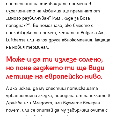
постепенно настъпващите промени в
изражението на любимия ще преминат от
„много развълнуван” към „къде за Бога
попаднах?”. Би помогнало, ако вместо с
нискобюджетен полет, летите с Bulgaria Air,
Lufthansa или някоя друга авиокомпания, кацаща
на новия терминал.
Може и да ти излезе солено,
но поне гаджето ти ще види
летище на европейско ниво.
А ако искаш да му спестиш потискащата
урбанистична гледка, породена от панелките в
Дружба или Младост, или вземете вечерен
полет, или се опитай да му завържеш очите с