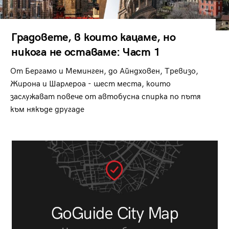
Градовете, в които кацаме, но
никога не оставаме: Част 1
От Бергамо и Меминген, до Айндховен, Тревизо,
Жирона и Шарлероа - шест места, които
заслужават повече от автобусна спирка по пътя
към някъде другаде