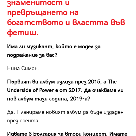
знаменитост и
превръщането на
богатството и властта във
фетиш.
Има ли музикант, който е модел за
подражание за вас?
Нина Симон.
Първият ви албум излиза през 2015, а The
Underside of Power е от 2017. Да очакваме ли
нов албум тази година, 2019-а?
Да. Планираме новият албум да бъде издаден
през есента.
Идвате в България за втори концерт. Имате