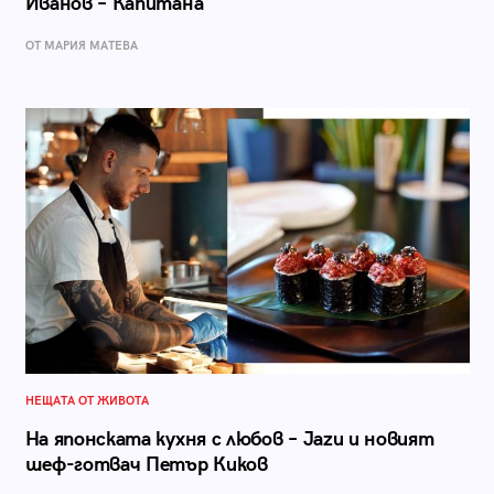
Иванов – Капитана
ОТ МАРИЯ МАТЕВА
НЕЩАТА ОТ ЖИВОТА
На японската кухня с любов – Jazu и новият
шеф-готвач Петър Киков