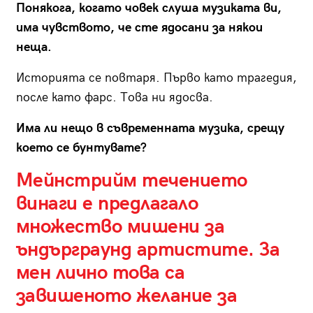
Понякога, когато човек слуша музиката ви,
има чувството, че сте ядосани за някои
неща.
Историята се повтаря. Първо като трагедия,
после като фарс. Това ни ядосва.
Има ли нещо в съвременната музика, срещу
което се бунтувате?
Мейнстрийм течението
винаги е предлагало
множество мишени за
ъндърграунд артистите. За
мен лично това са
завишеното желание за