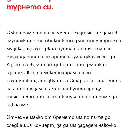
турнето си.
Съветваме те да ги чуеш без значение дали в
слушалките ти обикновено дъни индустриална
музика, изразходваш бунта си с пънк или се
възхищаваш на старите соул и джаз легенди.
Algiers са взели най-доброто от дълбокия
щатски Юг, наелектризирали са го
разтърсващите звуци на Стария континент и
са го прорязали с гласа на бунта срещу
течението, от което всички се опитваме да
избягаме.
Отнехме малко от времето им по пътя до
следващия концерт, за да им зададем няколко