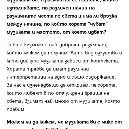
изпълнявате, по различен начин на
различните места по света и има ли връзка
между начина, по който хората “чуват”
музиката и мястото, от което идват?
Това е възможно най-добрият резултат,
който можем да получим. Като вид изкуство и
като дискурс музиката зависи от контекста.
Хората трябва да имат различни
интерпретации на едно и също съдържание.
За нас е изненадващо да открием, че хората,
които живеят в по-отчуждени краища на
света, взимат най-много от музиката, която
правим!
Можем ли да кажем, че музиката ви е микс от