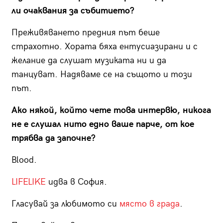
ли очаквания за събитието?
Преживяването предния път беше
страхотно. Хората бяха ентусиазирани и с
желание да слушат музиката ни и да
танцуват. Надяваме се на същото и този
път.
Ако някой, който чете това интервю, никога
не е слушал нито едно ваше парче, от кое
трябва да започне?
Blood.
LIFELIKE
идва в София.
Гласувай за любимото си
място в града
.