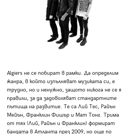
Algiers не се побират в рамки. Да определим
жанра, в който изпълняват музиката си, е
трудно, но и ненужно, защото никога не се я
правили, за да задоволяват стандартните
пътища на развитие. Те са Лий Тес, Райън
Мейън, Франклин Фишър и Мат Тонг. Трима
от тях (Лий, Райън и Франклин) формират
бандата в Атланта през 2009, но oще по