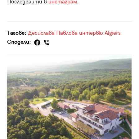
Последвай ни в
инстаграм
.
Тагове:
Десислава Павлова
интервю
Algiers
Сподели: