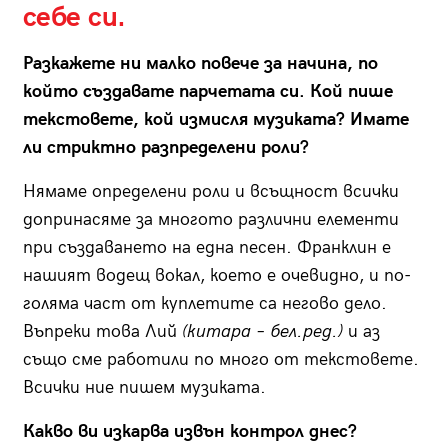
себе си.
Разкажете ни малко повече за начина, по
който създавате парчетата си. Кой пише
текстовете, кой измисля музиката? Имате
ли стриктно разпределени роли?
Нямаме определени роли и всъщност всички
допринасяме за многото различни елементи
при създаването на една песен. Франклин е
нашият водещ вокал, което е очевидно, и по-
голяма част от куплетите са негово дело.
Въпреки това Лий
(китара – бел.ред.)
и аз
също сме работили по много от текстовете.
Всички ние пишем музиката.
Какво ви изкарва извън контрол днес?