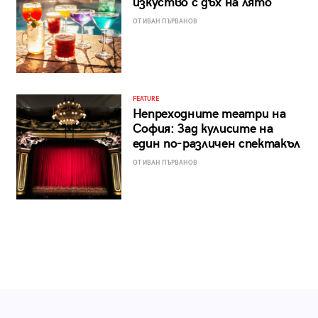
изкуство с дъх на лято
ОТ ИВАН ПЪРВАНОВ
FEATURE
Непреходните театри на
София: Зад кулисите на
един по-различен спектакъл
ОТ ИВАН ПЪРВАНОВ