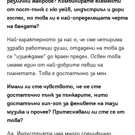
различни жанрове? Комбинирате елементи
от пост-пънк с ню уейв, индъстриъл и дори
госпел, но това ли е най-определящата черта
на бандата?
Най-характерното за нас е, че сме четирима
здраво работещи души, отдадени на това да
се “изцеждаме” до краен предел. Освен това
имаме един от най-добрите певци на
планетата. Това е достатъчно за мен.
Имали ли сте чувството, че не сте
достатъчно пънк за пънкарите, нито
достатъчно хип-хоп за феновете на тази
музика и прочее? Притеснявали ли сте се от
това?
Да. Индустрията има много специфично