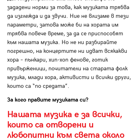
зададени норми за това, как музиката трябва
да изглежда и да звучи. Ние не влизаме в тези
параметри, затова може би на хората им
трябва повече време, за да се приспособят
към нашата музика. Но не ни разбирайте
погрешно, на концертите ни идват всякакви
хора – пънкари, хип-хоп фенове, готик
привърженици, почитатели на старата фолк
музика, млади хора, активисти и всички други,
които са “по средата”.
За кого правите музиката си?
Нашата музика е за всички,
които са отворени и
любопитни към света около