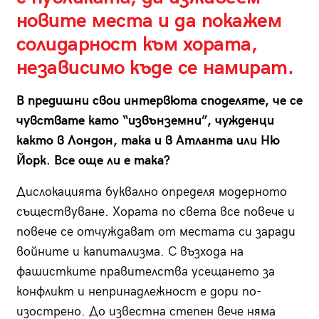
новите места и да покажем
солидарност към хората,
независимо къде се намират.
В предишни свои интервюта споделяте, че се
чувствате като “извънземни”, чужденци
както в Лондон, така и в Атланта или Ню
Йорк. Все още ли е така?
Дислокацията буквално определя модерното
съществуване. Хората по света все повече и
повече се отчуждават от местата си заради
войните и капитализма. С възхода на
фашистките правителства усещането за
конфликт и непринадлежност е дори по-
изострено. До известна степен вече няма