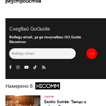
разстройства
Следвай GoGuide
Въведи email, за да получаваш GO Guide
бюлетин
Намерено в
СЪБИТИЯ
Exotic Soirée: Танци и