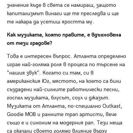
значение къде в света се намираш, защото
капитализмът винаги ще те преследва и ще
те накара да усетиш яростта му.
Как музиката, която правите, е вдъхновена
от тези градове?
Това е интересен въпрос. Атланта определено
играе най-голяма роля в процеса по търсене на
“нашия звук”. Когато си там, си в
американския Юг, мястото, на което са били
създадени най-силните работнически песни,
госпел музиката, блусът, соул и джазът.
Музиката от Атланта, по-специално Outkast,
Goodie MOB и ранните трап артисти, вече
също е и синоним на модерния рап. Тези неща
са оказали своето голямо влияние върху