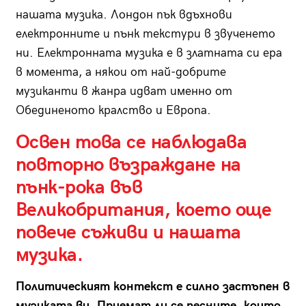
нашата музика. Лондон пък вдъхнови
електронните и пънк текстури в звученето
ни. Електронната музика е в златната си ера
в момента, а някои от най-добрите
музиканти в жанра идват именно от
Обединеното кралство и Европа.
Освен това се наблюдава
повторно възраждане на
пънк-рока във
Великобритания, което още
повече съживи и нашата
музика.
Политическият контекст е силно застъпен в
музиката ви. Приемат ли се песните, които