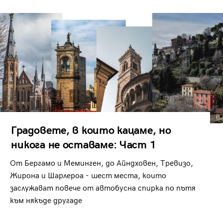
Градовете, в които кацаме, но
никога не оставаме: Част 1
От Бергамо и Меминген, до Айндховен, Тревизо,
Жирона и Шарлероа - шест места, които
заслужават повече от автобусна спирка по пътя
към някъде другаде