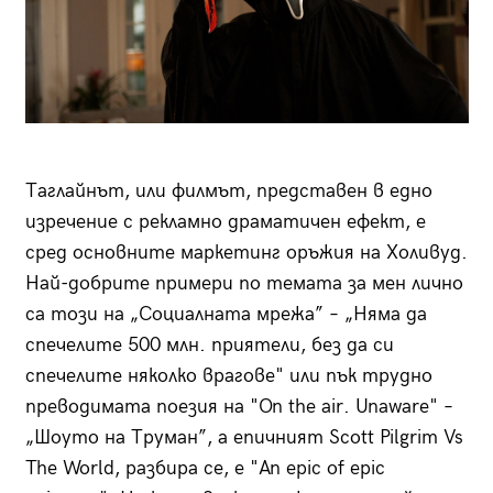
Таглайнът, или филмът, представен в едно
изречение с рекламно драматичен ефект, е
сред основните маркетинг оръжия на Холивуд.
Най-добрите примери по темата за мен лично
са този на „Социалната мрежа” – „Няма да
спечелите 500 млн. приятели, без да си
спечелите няколко врагове" или пък трудно
преводимата поезия на "On the air. Unaware" –
„Шоуто на Труман”, а епичният Scott Pilgrim Vs
The World, разбира се, е "An epic of epic