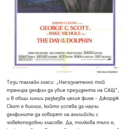
Този таглайн гласи: „Несъзнателно той
тренира делфин да убие президента на САЩ”,
и в общи линии разказва целия филм – Джордж
Скот е биолог, който успява да научи
делфините да говорят на английски с
човекоподобни гласове. Да, толкова тъпо е,