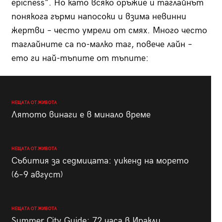
epicness". Но като всяко оръжие и таглайнът
понякога гърми напосоки и взима невинни
жертви – често умрели от смях. Много често
таглайните са по-малко таг, повече лайн –
ето ги най-тъпите от тъпите:
НЕЩАТА ОТ ЖИВОТА
Лятото винаги е в минало време
НЕЩАТА ОТ ЖИВОТА
Събития за седмицата: уикенд на морето
(6–9 август)
НЕЩАТА ОТ ЖИВОТА
Summer City Guide: 72 часа в Иракли