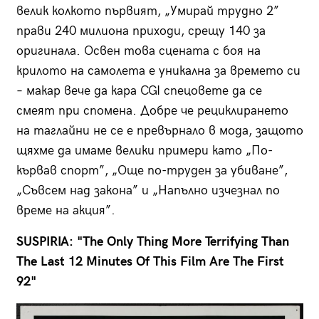
велик колкото първият, „Умирай трудно 2”
прави 240 милиона приходи, срещу 140 за
оригинала. Освен това сцената с боя на
крилото на самолета е уникална за времето си
– макар вече да кара CGI спецовете да се
смеят при спомена. Добре че рециклирането
на таглайни не се е превърнало в мода, защото
щяхме да имаме велики примери като „По-
кървав спорт”, „Още по-труден за убиване”,
„Съвсем над закона” и „Напълно изчезнал по
време на акция”.
SUSPIRIA: "The Only Thing More Terrifying Than
The Last 12 Minutes Of This Film Are The First
92"