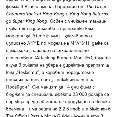
филма в Азия с имена, вариращи от
The Great
Counterattack of King-Kong
и
King Kong Returns
до
Super King Kong
. Освен с уникален таглайн
плакатът изобилства с препратки към
модерни за 70-те филми – заглавието е
изписано A*P*E по модела на M*A*S*H, даже са
измислили значение на съкращението
естествено (
A
ttacking
P
rimate Monst
E
r); бялата
акула в ръката на звяра е директна препратка
към „Челюсти”, а корабът поразително
прилича на този от „Приключението на
Посейдон”. Сниманият за 14 дни филм с
бюджет за специални ефекти 23 000 долара се
нарежда сред най-лошите продукции на всички
времена – има рейтинг 2,2 в imdb и е включен в
The Official Razzie Movie Guide – колекцията в