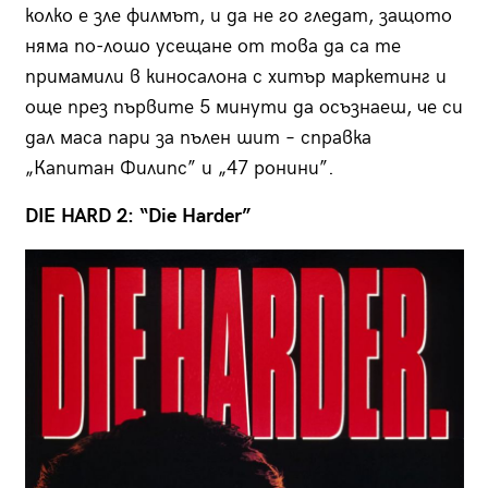
колко е зле филмът, и да не го гледат, защото
няма по-лошо усещане от това да са те
примамили в киносалона с хитър маркетинг и
още през първите 5 минути да осъзнаеш, че си
дал маса пари за пълен шит – справка
„Капитан Филипс” и „47 ронини”.
DIE HARD 2: “Die Harder”