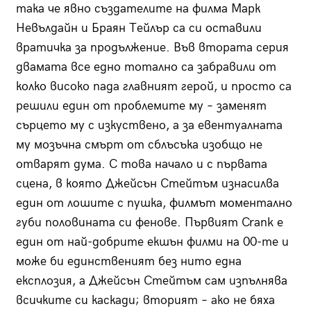
така че явно създателите на филма Марк
Невълдайн и Браян Тейлър са си оставили
вратичка за продължение. Във втората серия
двамата все едно тотално са забравили от
колко високо пада главният герой, и просто са
решили един от проблемите му – заменят
сърцето му с изкуствено, а за евентуалната
му мозъчна смърт от сблъсъка изобщо не
отварят дума. С това начало и с първата
сцена, в която Джейсън Стейтъм изнасилва
един от лошите с пушка, филмът моментално
губи половината си фенове. Първият Crank е
един от най-добрите екшън филми на 00-те и
може би единственият без нито една
експлозия, а Джейсън Стейтъм сам изпълнява
всичките си каскади; вторият – ако не бяха