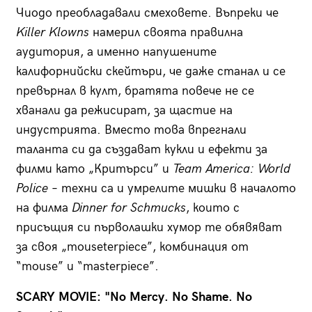
Чиодо преобладавали смеховете. Въпреки че
Killer
Klowns
намерил своята правилна
аудитория, а именно напушените
калифорнийски скейтъри, че даже станал и се
превърнал в култ, братята повече не се
хванали да режисират, за щастие на
индустрията. Вместо това впрегнали
таланта си да създават кукли и ефекти за
филми като „Критърси” и
Team America: World
Police
– техни са и умрелите мишки в началото
на филма
Dinner for Schmucks
, които с
присъщия си първолашки хумор те обявяват
за своя „mouseterpiece”, комбинация от
“mouse” и “masterpiece”.
SCARY MOVIE: "No Mercy. No Shame. No