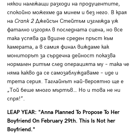
някои належащи разходи на продуцентите,
спокойно можехме да минем и без него. В края
на
Crank
2
Джейсън Стейтъм изглежда уж
фатално изгорял в последната сцена, но все
така успява да вдигне среден пръст към
камерата, а в самия финал виждаме как
мониторът за сърдечна дейност показва
нормален ритъм след операцията му – така че
няма какво да се самозаблуждаваме – идe и
трета серия. Таглайнът най-вероятно ще е
„Той беше много мъртъв… Но и това не ни
спря!”.
LEAP YEAR: "Anna Planned To Propose To Her
Boyfriend On February 29th. This Is Not her
Boyfriend."