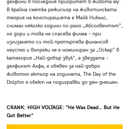
делфини в последния приоритет в живота му.
В крайна сметка режисьор на животинската
теория на конспирацията е Майк Никълс,
снимал няколко години по-рано „Абсолвентът“,
но дори и това не спасява филма – при
излизането си той претърпява финансов
неуспех и въпреки че е номиниран за „Оскар” в
категория „Най-добър звук”, а звездата –
делфинът Алфа, е обявен за най-добро
животно актьор на годината, The Day of the
Dolphin е обект на подигравки до ден-днешен.
CRANK: HIGH VOLTAGE: "He Was Dead… But He
Got Better"