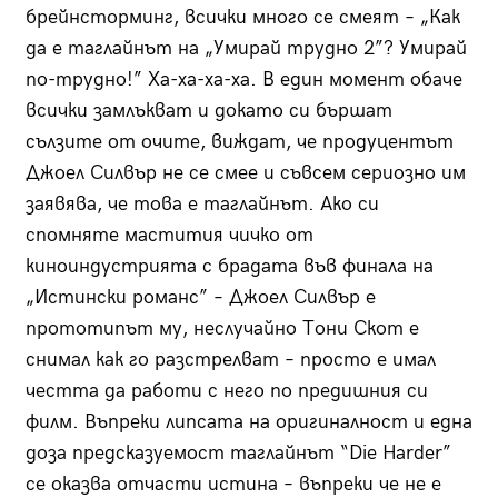
брейнсторминг, всички много се смеят – „Как
да е таглайнът на „Умирай трудно 2”? Умирай
по-трудно!” Ха-ха-ха-ха. В един момент обаче
всички замлъкват и докато си бършат
сълзите от очите, виждат, че продуцентът
Джоел Силвър не се смее и съвсем сериозно им
заявява, че това е таглайнът. Ако си
спомняте мастития чичко от
киноиндустрията с брадата във финала на
„Истински романс” – Джоел Силвър е
прототипът му, неслучайно Тони Скот е
снимал как го разстрелват – просто е имал
честта да работи с него по предишния си
филм. Въпреки липсата на оригиналност и една
доза предсказуемост таглайнът “Die Harder”
се оказва отчасти истина – въпреки че не е