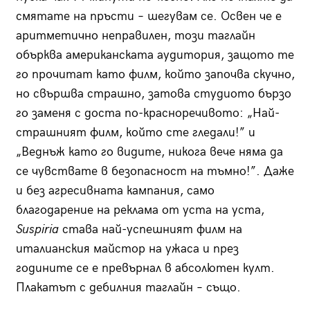
смятате на пръсти – шегувам се. Освен че е
аритметично неправилен, този таглайн
обърква американската аудитория, защото те
го прочитат като филм, който започва скучно,
но свършва страшно, затова студиото бързо
го заменя с доста по-красноречивото: „Най-
страшният филм, който сте гледали!” и
„Веднъж като го видите, никога вече няма да
се чувствате в безопасност на тъмно!”. Даже
и без агресивната кампания, само
благодарение на реклама от уста на уста,
Suspiria
става най-успешният филм на
италианския майстор на ужаса и през
годините се е превърнал в абсолютен култ.
Плакатът с дебилния таглайн – също.