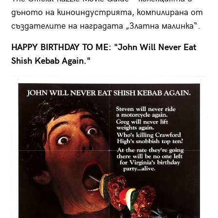
дъното на киноиндустрията, компилирана от
създателите на наградата „Златна малинка“.
HAPPY BIRTHDAY TO ME: "John Will Never Eat
Shish Kеbаb Again."