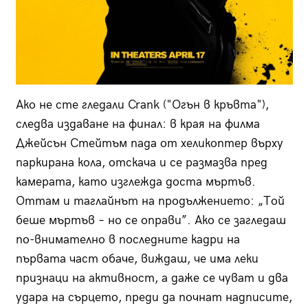
Ако не сте гледали Crank ("Огън в кръвта"),
следва издаване на финал: в края на филма
Джейсън Стейтъм пада от хеликоптер върху
паркирана кола, отскача и се размазва пред
камерата, като изглежда доста мъртъв.
Оттам и таглайнът на продължението: „Той
беше мъртъв – но се оправи”. Ако се загледаш
по-внимателно в последните кадри на
първата част обаче, виждаш, че има леки
признаци на активност, а даже се чуват и два
удара на сърцето, преди да почнат надписите,