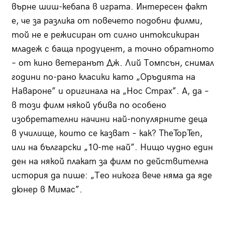
върне шиш-кебапа в играта. Интересен факт
е, че за разлика от повечето подобни филми,
той не е режисиран от силно интоксикиран
младеж с баща продуцент, а точно обратното
– от кино ветеранът Дж. Лий Томпсън, снимал
години по-рано класики като „Оръдията на
Навароне” и оригинала на „Нос Страх”. А, да –
в този филм някой убива по особено
изобретателни начини най-популярните деца
в училище, които се казват – как? TheTopTen,
или на български „10-те най”. Нищо чудно един
ден на някой плакат за филм по действителна
история да пише: „Тео никога вече няма да яде
дюнер в Мимас”.