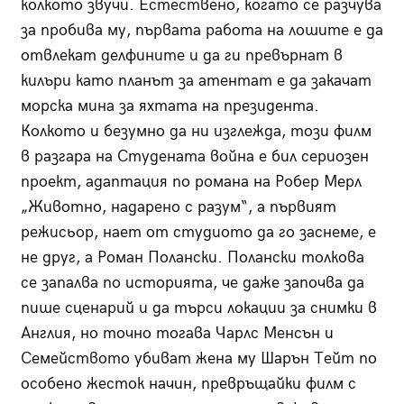
колкото звучи. Естествено, когато се разчува
за пробива му, първата работа на лошите е да
отвлекат делфините и да ги превърнат в
килъри като планът за атентат е да закачат
морска мина за яхтата на президента.
Колкото и безумно да ни изглежда, този филм
в разгара на Студената война е бил сериозен
проект, адаптация по романа на Робер Мерл
„Животно, надарено с разум“, а първият
режисьор, нает от студиото да го заснеме, е
не друг, а Роман Полански. Полански толкова
се запалва по историята, че даже започва да
пише сценарий и да търси локации за снимки в
Англия, но точно тогава Чарлс Менсън и
Семейството убиват жена му Шарън Тейт по
особено жесток начин, превръщайки филм с