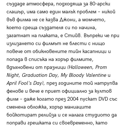
създаде атмосфера, подходяща за 80-арски
слашър, има само един малък проблем – никой
във филма не се казва Джони, а момчето,
което среща създателя си по начина,
загатнат на плаката, е Стийв. Въпреки че при
излизането си филмът не блести с нищо
повече от обикновените тийн касапници и
попада в списъка на хорър филмите,
вдъхновени от празници
(Halloween, Prom
Night, Graduation Day, My Bloody Valentine
и
April Fool's Day),
през годините той натрупва
фенове и вече е приет официално за култов
филм – даже когато през 2004 пускат DVD със
сменена обложка, хорър маниаците
бойкотират релийза и се налага студиото да
поправи грешката си своевременно, като