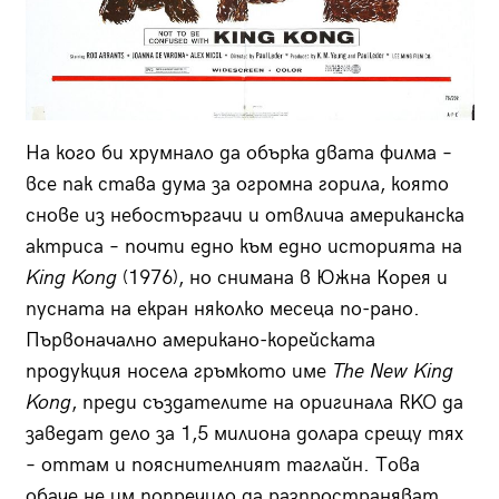
На кого би хрумнало да обърка двата филма –
все пак става дума за огромна горила, която
снове из небостъргачи и отвлича американска
актриса – почти едно към едно историята на
King Kong
(1976), но снимана в Южна Корея и
пусната на екран няколко месеца по-рано.
Първоначално американо-корейската
продукция носела гръмкото име
The New King
Kong
, преди създателите на оригинала RKO да
заведат дело за 1,5 милиона долара срещу тях
– оттам и пояснителният таглайн. Това
обаче не им попречило да разпространяват