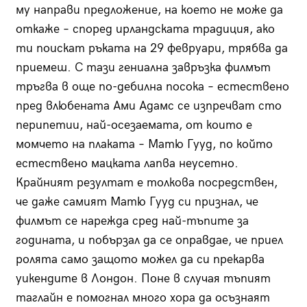
му направи предложение, на което не може да
откаже – според ирландската традиция, ако
ти поискат ръката на 29 февруари, трябва да
приемеш. С тази гениална завръзка филмът
тръгва в още по-дебилна посока – естествено
пред влюбената Ами Адамс се изпречват сто
перипетии, най-осезаемата, от които е
момчето на плаката – Матю Гууд, по който
естествено мацката лапва неусетно.
Крайният резултат е толкова посредствен,
че даже самият Матю Гууд си признал, че
филмът се нарежда сред най-тъпите за
годината, и побързал да се оправдае, че приел
ролята само защото можел да си прекарва
уикендите в Лондон. Поне в случая тъпият
таглайн е помогнал много хора да осъзнаят