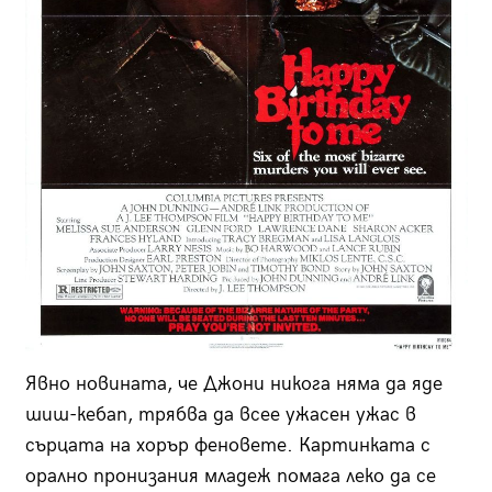
Явно новината, че Джони никога няма да яде
шиш-кебап, трябва да всее ужасен ужас в
сърцата на хорър феновете. Картинката с
орално пронизания младеж помага леко да се