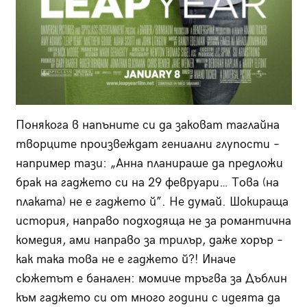
Понякога в напъните си да заковат таглайна
творците произвеждат гениални глупости –
например тази: „Анна планираше да предложи
брак на гаджето си на 29 февруари… Това (на
плаката) не е гаджето й”. Не думай. Шокираща
история, направо подходяща не за романтична
комедия, ами направо за трилър, даже хорър –
как така това не е гаджето й?! Иначе
сюжетът е банален: момиче тръгва за Дъблин
към гаджето си от много години с идеята да