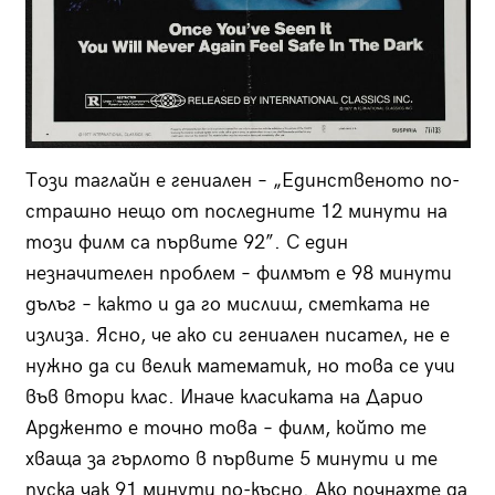
Този таглайн е гениален – „Единственото по-
страшно нещо от последните 12 минути на
този филм са първите 92”. С един
незначителен проблем – филмът е 98 минути
дълъг – както и да го мислиш, сметката не
излиза. Ясно, че ако си гениален писател, не е
нужно да си велик математик, но това се учи
във втори клас. Иначе класиката на Дарио
Ардженто е точно това – филм, който те
хваща за гърлото в първите 5 минути и те
пуска чак 91 минути по-късно. Ако почнахте да