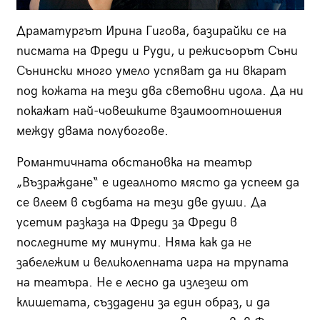
Драматургът Ирина Гигова, базирайки се на
писмата на Фреди и Руди, и режисьорът Съни
Сънински много умело успяват да ни вкарат
под кожата на тези два световни идола. Да ни
покажат най-човешките взаимоотношения
между двама полубогове.
Романтичната обстановка на театър
„Възраждане“ е идеалното място да успеем да
се влеем в съдбата на тези две души. Да
усетим разказа на Фреди за Фреди в
последните му минути. Няма как да не
забележим и великолепната игра на трупата
на театъра. Не е лесно да излезеш от
клишетата, създадени за един образ, и да