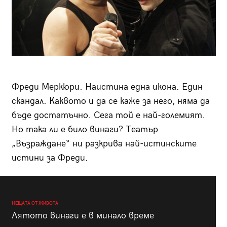
Фреди Меркюри. Наистина една икона. Един
скандал. Каквото и да се каже за него, няма да
бъде достатъчно. Сега той е най-големият.
Но така ли е било винаги? Театър
„Възраждане“ ни разкрива най-истинските
истини за Фреди.
НЕЩАТА ОТ ЖИВОТА
Лятото винаги е в минало време