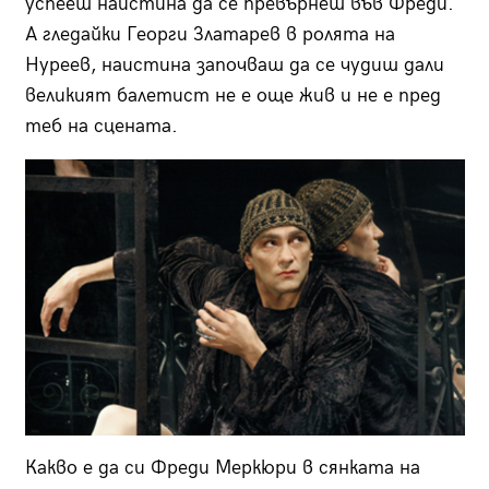
успееш наистина да се превърнеш във Фреди.
А гледайки Георги Златарев в ролята на
Нуреев, наистина започваш да се чудиш дали
великият балетист не е още жив и не е пред
теб на сцената.
Какво е да си Фреди Меркюри в сянката на