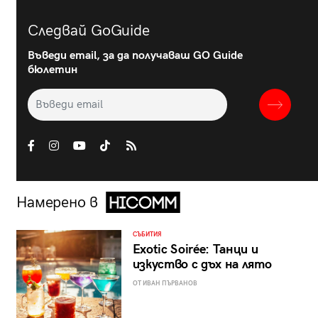
Следвай GoGuide
Въведи email, за да получаваш GO Guide
бюлетин
Намерено в
СЪБИТИЯ
Exotic Soirée: Танци и
изкуство с дъх на лято
ОТ ИВАН ПЪРВАНОВ