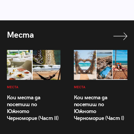
Места
МЕСТА
МЕСТА
Кои места да
Кои места да
посетиш по
посетиш по
Южното
Южното
Черноморие (Част II)
Черноморие (Част I)