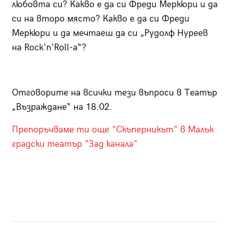
любовта си? Какво е да си Фреди Меркюри и да
си на второ място? Какво е да си Фреди
Меркюри и да мечтаеш да си „Рудолф Нуреев
на Rock‘n‘Roll-а“?
Отговорите на всички тези въпроси в Театър
„Възраждане“ на 18.02.
Препоръчваме ти още "Скъперникът" в Малък
градски театър "Зад канала"