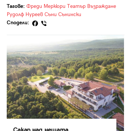
Тагове:
Фреди Меркюри
Театър Възраждане
Рудолф Нуреев
Съни Сънински
Сподели:
Сакар над нещата