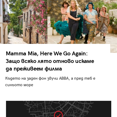
Mamma Mia, Here We Go Again:
Защо всяко лято отново искаме
да преживеем филма
Където на заден фон звучи ABBA, а пред теб е
синьото море