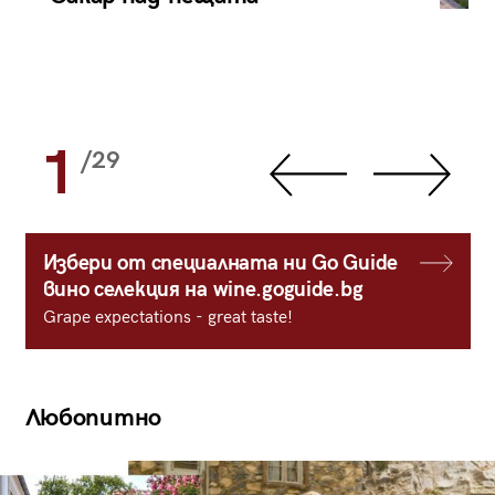
1
/29
Избери от специалната ни Go Guide
вино селекция на wine.goguide.bg
Grape expectations - great taste!
Любопитно