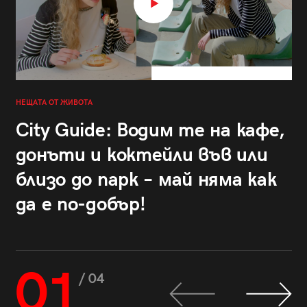
НЕЩАТА ОТ ЖИВОТА
City Guide: Водим те на кафе,
донъти и коктейли във или
близо до парк – май няма как
да е по-добър!
01
/ 04