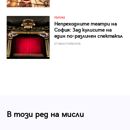
FEATURE
Непреходните театри на
София: Зад кулисите на
един по-различен спектакъл
ОТ ИВАН ПЪРВАНОВ
В този ред на мисли