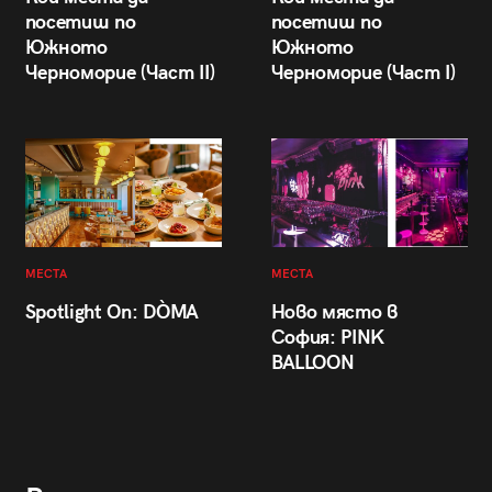
посетиш по
посетиш по
Южното
Южното
Черноморие (Част II)
Черноморие (Част I)
МЕСТА
МЕСТА
Spotlight On: DÒMA
Ново място в
София: PINK
BALLOON