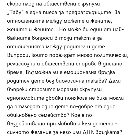
скоро плод на обществени скрупули.
„Табу” е една пиеса за предразсъдъците. За
отношенията между мъжете и жените,
жените и жените… Но може би един от най-
важните въпроси в този текст е за
отношенията между родител и дете.
Въпроси, които пораждат много политически,
религиозни и обществени спорове в днешно
време. Възможна ли е емоционална връзка
родител-дете без биологична такава? Дали
въпреки строгите морални скрупули
еднополовите двойки понякога не биха могли
да отгледат едно дете по-добре от едно
обикновено семейство? Кое е по-
въздействащо при любовта към детето –
силното желание за него или ДНК връзката?