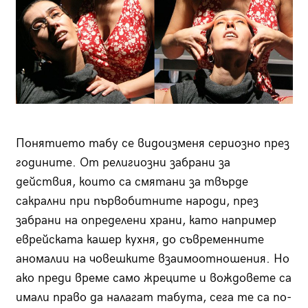
Понятието табу се видоизменя сериозно през
годините. От религиозни забрани за
действия, които са смятани за твърде
сакрални при първобитните народи, през
забрани на определени храни, като например
еврейската кашер кухня, до съвременните
аномалии на човешките взаимоотношения. Но
ако преди време само жреците и вождовете са
имали право да налагат табута, сега те са по-