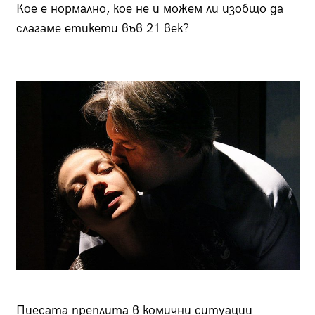
Кое е нормално, кое не и можем ли изобщо да
слагаме етикети във 21 век?
Пиесата преплита в комични ситуации