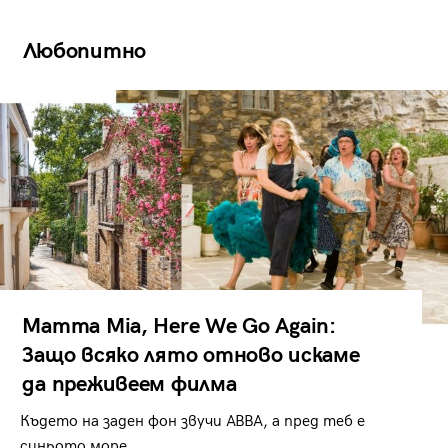
Любопитно
Mamma Mia, Here We Go Again:
Защо всяко лято отново искаме
да преживеем филма
Където на заден фон звучи ABBA, а пред теб е
синьото море