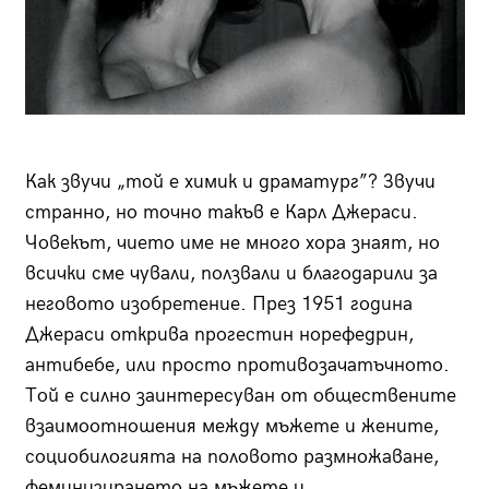
Как звучи „той е химик и драматург”? Звучи
странно, но точно такъв е Карл Джераси.
Човекът, чието име не много хора знаят, но
всички сме чували, ползвали и благодарили за
неговото изобретение. През 1951 година
Джераси открива прогестин норефедрин,
антибебе, или просто противозачатъчното.
Той е силно заинтересуван от обществените
взаимоотношения между мъжете и жените,
социобилогията на половото размножаване,
феминизирането на мъжете и