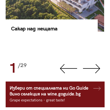
Сакар над нещата
1
/29
Избери от специалната ни Go Guide
вино селекция на wine.goguide.bg
Grape expectations - great taste!