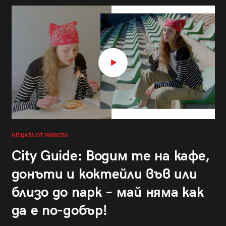
НЕЩАТА ОТ ЖИВОТА
City Guide: Водим те на кафе,
донъти и коктейли във или
близо до парк – май няма как
да е по-добър!