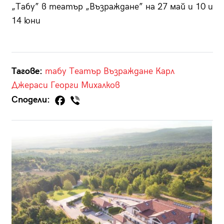
„Табу” в театър „Възраждане” на 27 май и 10 и
14 юни
Тагове:
табу
Театър Възраждане
Карл
Джераси
Георги Михалков
Сподели: