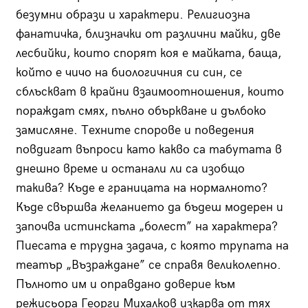
безумни образи и характери. Религиозна
фанатичка, близначки от различни майки, две
лесбийки, които спорят коя е майката, баща,
който е чичо на биологичния си син, се
сблъскват в крайни взаимоотношения, които
пораждат смях, пълно объркване и дълбоко
замисляне. Техните спорове и поведения
повдигат въпроси като какво са табутата в
днешно време и останали ли са изобщо
такива? Къде е границата на нормалното?
Къде свършва желанието да бъдеш модерен и
започва истинската „болест” на характера?
Пиесата е трудна задача, с която трупата на
театър „Възраждане” се справя великолепно.
Пълното им и оправдано доверие към
режисьора Георги Михалков изкарва от тях