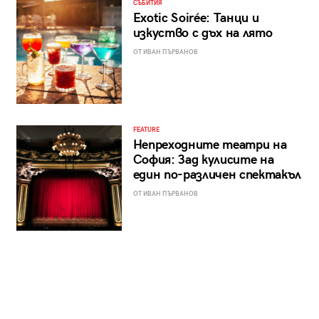
СЪБИТИЯ
Exotic Soirée: Танци и
изкуство с дъх на лято
ОТ ИВАН ПЪРВАНОВ
FEATURE
Непреходните театри на
София: Зад кулисите на
един по-различен спектакъл
ОТ ИВАН ПЪРВАНОВ