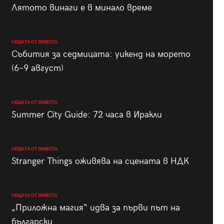
Лятото винаги е в минало време
НЕЩАТА ОТ ЖИВОТА
Събития за седмицата: уикенд на морето
(6–9 август)
НЕЩАТА ОТ ЖИВОТА
Summer City Guide: 72 часа в Иракли
НЕЩАТА ОТ ЖИВОТА
Stranger Things оживява на сцената в НДК
НЕЩАТА ОТ ЖИВОТА
„Приложна магия“ идва за първи път на
български