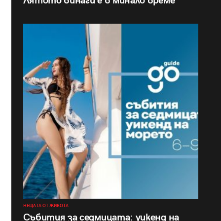
Лятото винаги е в минало време
НЕЩАТА ОТ ЖИВОТА
Събития за седмицата: уикенд на