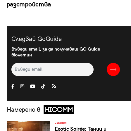
разстройства
Следвай GoGuide
Въведи email, за да получаваш GO Guide
бюлетин
Намерено в
СЪБИТИЯ
Exotic Soirée: Танци и