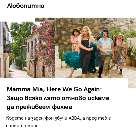
Любопитно
Mamma Mia, Here We Go Again:
Защо всяко лято отново искаме
да преживеем филма
Където на заден фон звучи ABBA, а пред теб е
синьото море