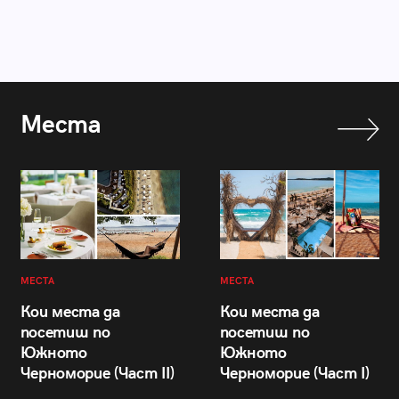
Места
МЕСТА
МЕСТА
Кои места да
Кои места да
посетиш по
посетиш по
Южното
Южното
Черноморие (Част II)
Черноморие (Част I)