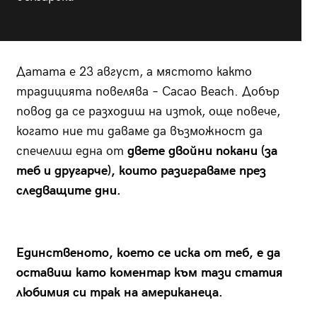
Датата е 23 август, а мястото както
традицията повелява – Cacao Beach. Добър
повод да се разходиш на изток, още повече,
когато ние ти даваме да възможност да
спечелиш една от
двете двойни покани (за
теб и другарче), които разиграваме през
следващите дни.
Единственото, което се иска от теб, е да
оставиш като коментар към тази статия
любимия си трак на американеца.