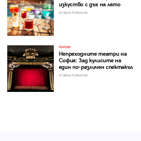
изкуство с дъх на лято
ОТ ИВАН ПЪРВАНОВ
FEATURE
Непреходните театри на
София: Зад кулисите на
един по-различен спектакъл
ОТ ИВАН ПЪРВАНОВ