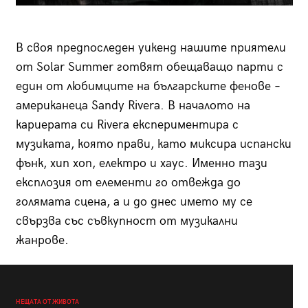
В своя предпоследен уикенд нашите приятели
от Solar Summer готвят обещаващо парти с
един от любимците на българските фенове –
американеца Sandy Rivera. В началото на
кариерата си Rivera експериментира с
музиката, която прави, като миксира испански
фънк, хип хоп, електро и хаус. Именно тази
експлозия от елементи го отвежда до
голямата сцена, а и до днес името му се
свързва със съвкупност от музикални
жанрове.
НЕЩАТА ОТ ЖИВОТА