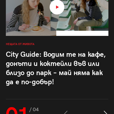
НЕЩАТА ОТ ЖИВОТА
City Guide: Водим те на кафе,
донъти и коктейли във или
близо до парк – май няма как
да е по-добър!
/ 04