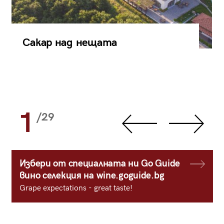
Сакар над нещата
1
/29
Избери от специалната ни Go Guide
вино селекция на wine.goguide.bg
Grape expectations - great taste!