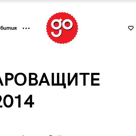
ъбития
АРОВАЩИТЕ
2014
к
Tender is the Wine – Какво
чаша
се пие на Лазурния бряг