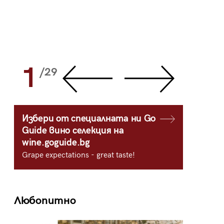
1
2
/29
/
Избери от специалната ни Go
Guide вино селекция на
wine.goguide.bg
Grape expectations - great taste!
Любопитно