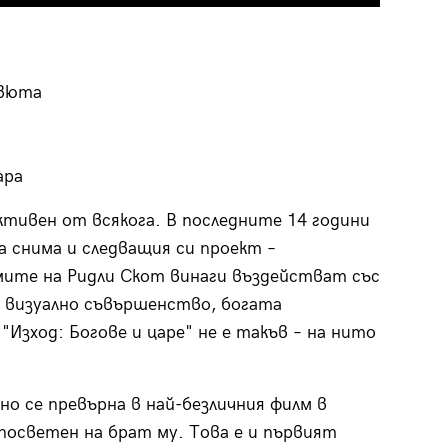
евюта
ара
тивен от всякога. В последните 14 години
а снима и следващия си проект –
мите на Ридли Скот винаги въздействат със
, визуално съвършенство, богата
"Изход: Богове и царе" не е такъв – на нито
о се превърна в най-безличния филм в
посветен на брат му. Това е и първият