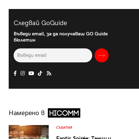
Следвай GoGuide
Въведи email, за да получаваш GO Guide
бюлетин
Намерено в
СЪБИТИЯ
Exotic Soirée: Танци и