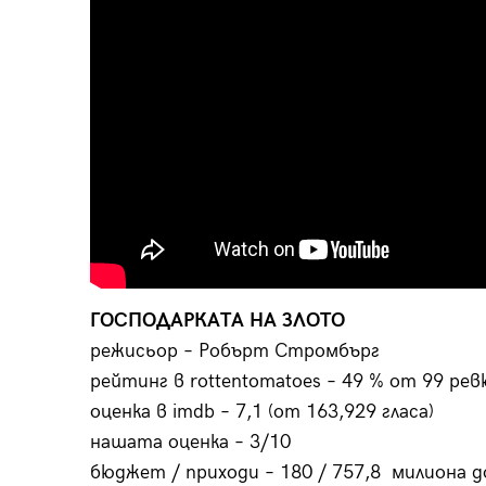
ГОСПОДАРКАТА НА ЗЛОТО
режисьор – Робърт Стромбърг
рейтинг в rottentomatoes – 49 % от 99 ре
оценка в imdb – 7,1 (от 163,929 гласа)
нашата оценка – 3/10
бюджет / приходи – 180 / 757,8 милиона д