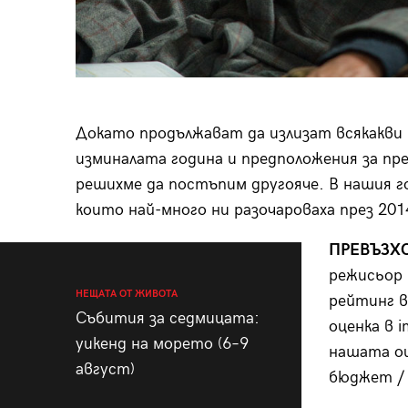
Докато продължават да излизат всякакви 
изминалата година и предположения за пр
решихме да постъпим другояче. В нашия г
които най-много ни разочароваха през 201
ПРЕВЪЗХ
режисьор 
НЕЩАТА ОТ ЖИВОТА
рейтинг в
Събития за седмицата:
оценка в i
уикенд на морето (6–9
нашата оц
август)
бюджет / 