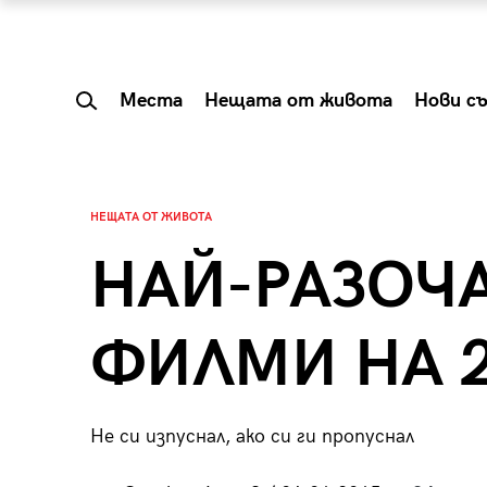
Места
Нещата от живота
Нови с
НЕЩАТА ОТ ЖИВОТА
НАЙ-РАЗОЧ
ФИЛМИ НА 
Не си изпуснал, ако си ги пропуснал
 Shareable:
Summer Prelude: ка
лги вечери и
започва лятото в 