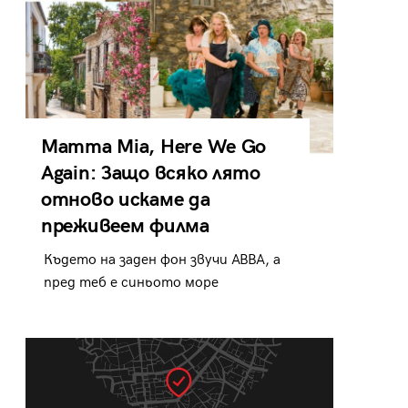
Mamma Mia, Here We Go
Again: Защо всяко лято
отново искаме да
преживеем филма
Където на заден фон звучи ABBA, а
пред теб е синьото море