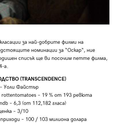
класации за най-добрите филми на
едстоящите номинации за “Оскар“, ние
одишен списък ще ви посочим петте филма,
4-а.
ОДСТВО (TRANSCENDENCE)
– Уоли Файстър
 rottentomatoes – 19 % от 193 ревюта
mdb – 6,3 (от 112,182 гласа)
енка – 3/10
приходи – 100 / 103 милиона долара