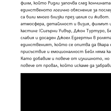
филм, който Ридли започва след кончината
единственото логично обяснение за после
са били много близки през целия си живот
атмосфера, детайлност и визия, филмът щ
кастинг (Сигърни Уивър, Джон Туртуро, Бе
слабия и досаден Джоел Едгертън в ролята
единственият, който се опитва да вкара ф
присъствие и емоционалност Бейл няма к
Като добавим и повече от излишното, но м
повече от провал, който искаме да забрав