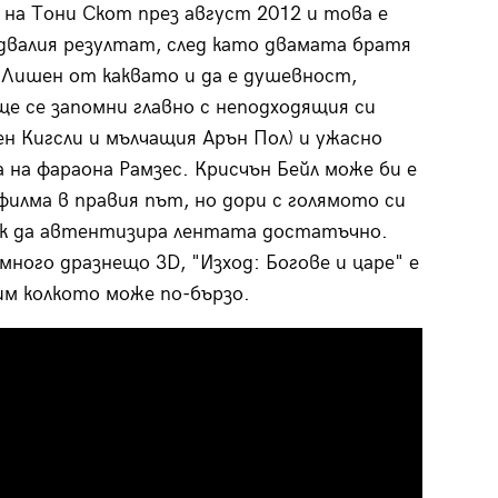
 на Тони Скот през август 2012 и това е
двалия резултат, след като двамата братя
. Лишен от каквато и да е душевност,
е се запомни главно с неподходящия си
н Кигсли и мълчащия Арън Пол) и ужасно
 на фараона Рамзес. Крисчън Бейл може би е
илма в правия път, но дори с голямото си
ак да автентизира лентата достатъчно.
ного дразнещо 3D, "Изход: Богове и царе" е
им колкото може по-бързо.