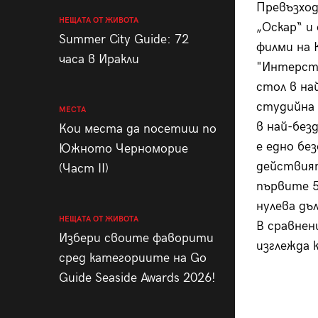
Превъзход
НЕЩАТА ОТ ЖИВОТА
„Оскар“ и
Summer City Guide: 72
филми на 
часа в Иракли
"Интерсте
стол в на
студийна 
МЕСТА
в най-без
Кои места да посетиш по
е едно без
Южното Черноморие
действият
(Част II)
първите 5
нулева дъ
НЕЩАТА ОТ ЖИВОТА
В сравнен
Избери своите фаворити
изглежда 
сред категориите на Go
Guide Seaside Awards 2026!