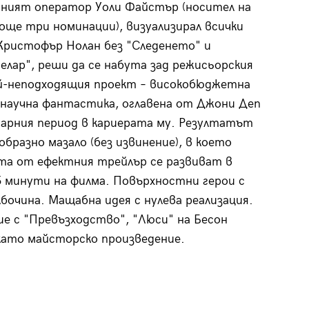
ният оператор Уоли Файстър (носител на
 още три номинации), визуализирал всички
Кристофър Нолан без "Следенето" и
лар", реши да се набута зад режисьорския
й-неподходящия проект – високобюджетна
научна фантастика, оглавена от Джони Деп
дарния период в кариерата му. Резултатът
образно мазало (без извинение), в което
а от ефектния трейлър се развиват в
 минути на филма. Повърхностни герои с
лбочина. Мащабна идея с нулева реализация.
ие с "Превъзходство", "Люси" на Бесон
като майсторско произведение.