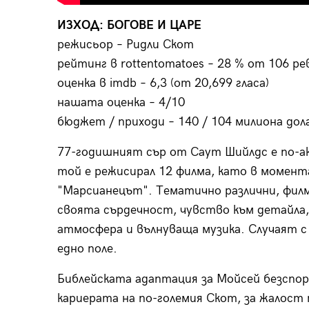
ИЗХОД: БОГОВЕ И ЦАРЕ
режисьор – Ридли Скот
рейтинг в rottentomatoes – 28 % от 106 р
оценка в imdb – 6,3 (от 20,699 гласа)
нашата оценка – 4/10
бюджет / приходи – 140 / 104 милиона дол
77-годишният сър от Саут Шийлдс е по-ак
той е режисирал 12 филма, като в момент
"Марсианецът". Тематично различни, фил
своята сърдечност, чувство към детайла
атмосфера и вълнуваща музика. Случаят с 
едно поле.
Библейската адаптация за Мойсей безспорн
кариерата на по-големия Скот, за жалост 