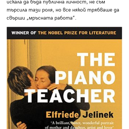
искала да бъда публична личност, не съм
търсила тази роля, но все някой трябваше да
свърши „мръсната работа”.