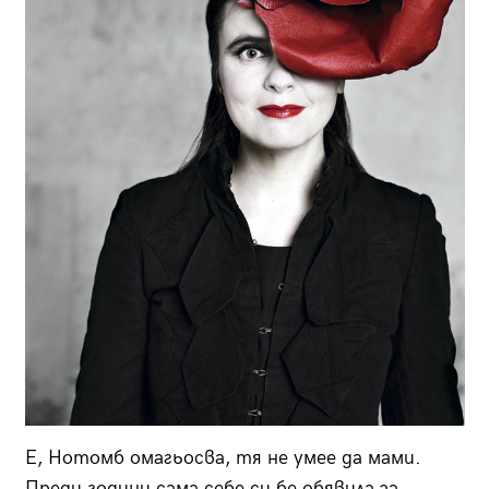
Е, Нотомб омагьосва, тя не умее да мами.
Преди години сама себе си бе обявила за