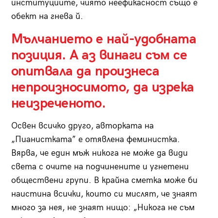
институциите, чиято неефикасност също е
обект на гнева й.
Мълчанието е най-удобната
позиция. А аз винаги съм се
опитвала да произнеса
непроизносимото, да изрека
неизреченото.
Освен всичко друго, авторката на
„Пианистката” е отявлена феминистка.
Вярва, че един мъж никога не може да види
света с очите на подчинените и угнетени
обществени групи. В крайна сметка може би
наистина всички, които си мислят, че знаят
много за нея, не знаят нищо: „Никога не съм