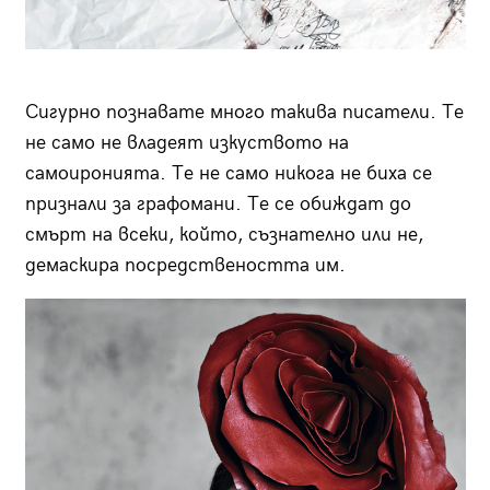
Сигурно познавате много такива писатели. Те
не само не владеят изкуството на
самоиронията. Те не само никога не биха се
признали за графомани. Те се обиждат до
смърт на всеки, който, съзнателно или не,
демаскира посредствеността им.