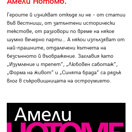
Амели Нотомб.
Героите й изникват откъде ли не – от статии
във вестници, от затънтени исторически
текстове, от разговори по време на някое
шумно вечерно парти… А някои изпълзяват от
най-прашните, отдалечени кътчета на
безсънното й въображение. Заглавия като
„Изумление и трепет”, „Любовен саботаж”,
„Форма на живот” и „Синята брада” са рядък
влог в съкровищницата на остроумието.