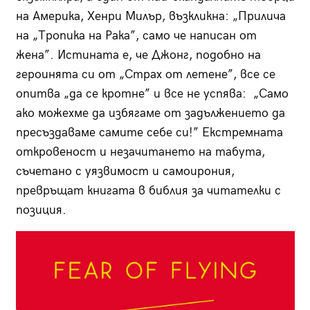
на Америка, Хенри Милър, възкликна: „Прилича
на „Тропика на Рака”, само че написан от
жена”. Истината е, че Джонг, подобно на
героинята си от „Страх от летене”, все се
опитва „да се кротне” и все не успява: „Само
ако можехме да избягаме от задължението да
пресъздаваме самите себе си!” Екстремната
откровеност и незачитането на табута,
съчетано с уязвимост и самоирония,
превръщат книгата в библия за читателки с
позиция.