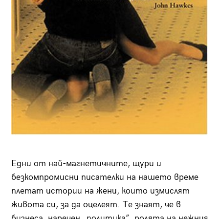
Едни от най-магнетичните, щури и
безкомпромисни писателки на нашето време
плетат истории на жени, които измислят
живота си, за да оцелеят. Те знаят, че в
бизнеса, наречен „политика”, ролята на нежния