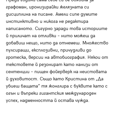
графоман, иронизирайки желязната си
дисциплина на писане. Амели сипе думите
инстинктивно и никога не редактира
написаното. Сигурно заради това историите
й приличат на отливки – нито можеш да
добавиш нещо, нито да отнемеш. Множество
пулсиращи, експлозивни, причудливи до
гротеска, версии на автобиография. Някои от
текстовете й резонират като нанизи от
сентенции – пищен фойерверк на неистовата
й духовитост. Също като Кристина от „Да
убиеш бащата” тя жонглира с буквите като с
огън и въпреки гигантския международен
успех, надменността й остава чужда.