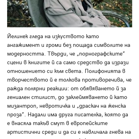
Йелинек гледа на изкуството като
ангажимент и громи без пощада символите на
модерността. Твърди, че „порнографските”
сцени в книгите й са само средство да изрази
отношението си към света. Полифонията в
творчеството й е толкова противоречива, че
ражда полярни реакции: от обявяването й за
гениален стилист, до заклеймяването й като
мизантроп, невротичка и „драскач на женска
проза”. Надали има друга писателка, която да
е внасяла такъв смут в европейските
артистични среди и да си е навличала гнева на