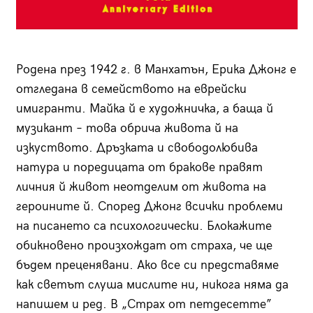
Родена през 1942 г. в Манхатън, Ерика Джонг е
отгледана в семейството на еврейски
имигранти. Майка й е художничка, а баща й
музикант – това обрича живота й на
изкуството. Дръзката и свободолюбива
натура и поредицата от бракове правят
личния й живот неотделим от живота на
героините й. Според Джонг всички проблеми
на писането са психологически. Блокажите
обикновено произхождат от страха, че ще
бъдем преценявани. Ако все си представяме
как светът слуша мислите ни, никога няма да
напишем и ред. В „Страх от петдесетте”