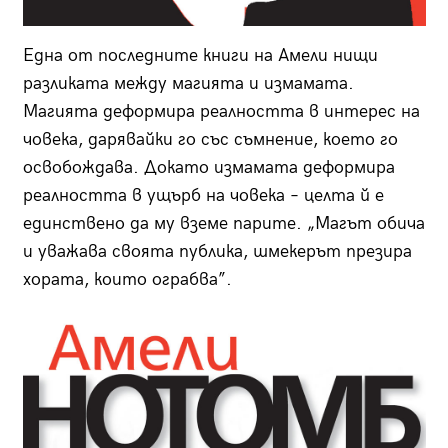
Една от последните книги на Амели нищи
разликата между магията и измамата.
Магията деформира реалността в интерес на
човека, дарявайки го със съмнение, което го
освобождава. Докато измамата деформира
реалността в ущърб на човека – целта й е
единствено да му вземе парите. „Магът обича
и уважава своята публика, шмекерът презира
хората, които ограбва”.