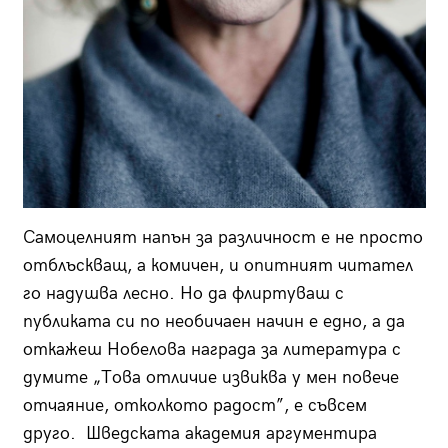
Самоцелният напън за различност е не просто
отблъскващ, а комичен, и опитният читател
го надушва лесно. Но да флиртуваш с
публиката си по необичаен начин е едно, а да
откажеш Нобелова награда за литература с
думите „Това отличие извиква у мен повече
отчаяние, отколкото радост”, е съвсем
друго. Шведската академия аргументира