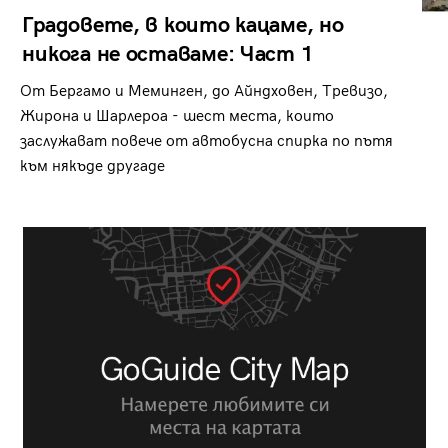
Градовете, в които кацаме, но
никога не оставаме: Част 1
От Бергамо и Меминген, до Айндховен, Тревизо,
Жирона и Шарлероа - шест места, които
заслужават повече от автобусна спирка по пътя
към някъде другаде