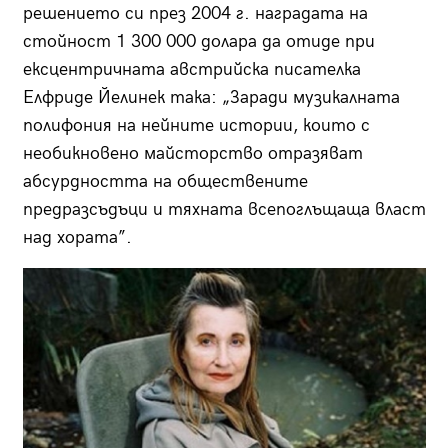
решението си през 2004 г. наградата на
стойност 1 300 000 долара да отиде при
ексцентричната австрийска писателка
Елфриде Йелинек така: „Заради музикалната
полифония на нейните истории, които с
необикновено майсторство отразяват
абсурдността на обществените
предразсъдъци и тяхната всепоглъщаща власт
над хората”.