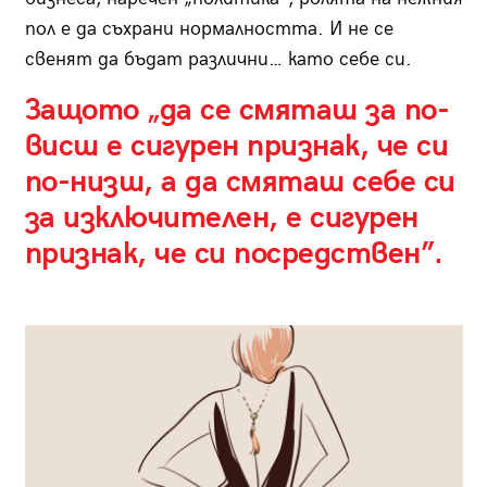
пол е да съхрани нормалността. И не се
свенят да бъдат различни… като себе си.
Защото „да се смяташ за по-
висш е сигурен признак, че си
по-низш, а да смяташ себе си
за изключителен, е сигурен
признак, че си посредствен”.