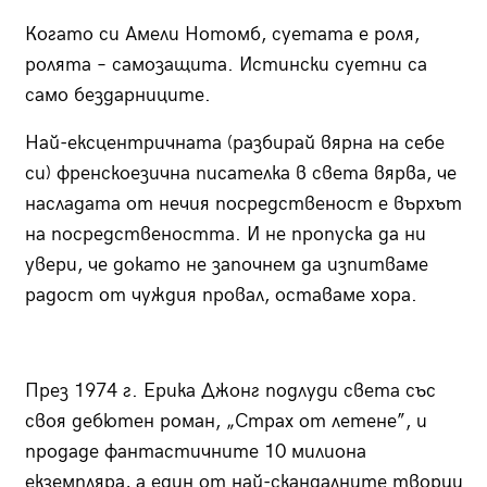
Когато си Амели Нотомб, суетата е роля,
ролята – самозащита. Истински суетни са
само бездарниците.
Най-ексцентричната (разбирай вярна на себе
си) френскоезична писателка в света вярва, че
насладата от нечия посредственост е върхът
на посредствеността. И не пропуска да ни
увери, че докато не започнем да изпитваме
радост от чуждия провал, оставаме хора.
През 1974 г. Ерика Джонг подлуди света със
своя дебютен роман, „Страх от летене”, и
продаде фантастичните 10 милиона
екземпляра, а един от най-скандалните творци