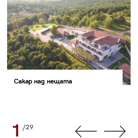
Сакар над нещата
1
/29