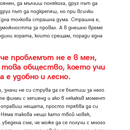
оянен, да мълчиш понякога, друг път да
друг път да подкрепяш, но при всички
Една толкова страшна дума. Страшна е,
зможността за провал. А в днешно време
години хората, които срещам, поради една
.
че проблемът не е в мен,
 това общество, което учи
 е удобно и лесно.
, значи не си струва да се бъхтиш за него.
те филми с хепиенд и ако в някакъв момент
а оправиш нещата, просто трябва да си
 Няма такова нещо като твой човек,
убедена съм, че може да се получи с много