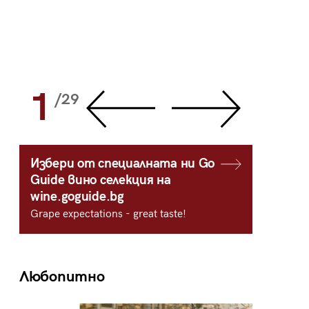
1
2
/29
/
Избери от специалната ни Go
Guide вино селекция на
wine.goguide.bg
Grape expectations - great taste!
Любопитно