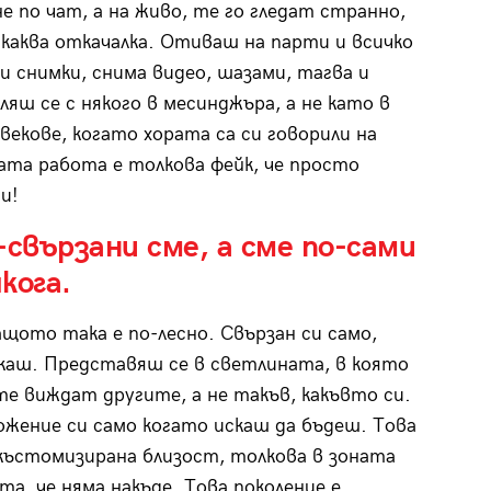
не по чат, а на живо, те го гледат странно,
якаква откачалка. Отиваш на парти и всичко
и снимки, снима видео, шазами, тагва и
ляш се с някого в месинджъра, а не като в
векове, когато хората са си говорили на
ата работа е толкова фейк, че просто
и!
-свързани сме, а сме по-сами
кога.
щото така е по-лесно. Свързан си само,
каш. Представяш се в светлината, в която
те виждат другите, а не такъв, какъвто си.
ожение си само когато искаш да бъдеш. Това
 къстомизирана близост, толкова в зоната
та, че няма накъде. Това поколение е