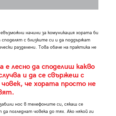
севъзможни начини за комуникация хората би
а споделят с близките си и да поддържат
ески разделени. Това обаче на практика не
а е лесно да споделиш какво
случва и да се свържеш с
човек, че хората просто не
вят.
 забили нос в телефоните си, сякаш се
 да погледнат човека до тях. Ако някой ги