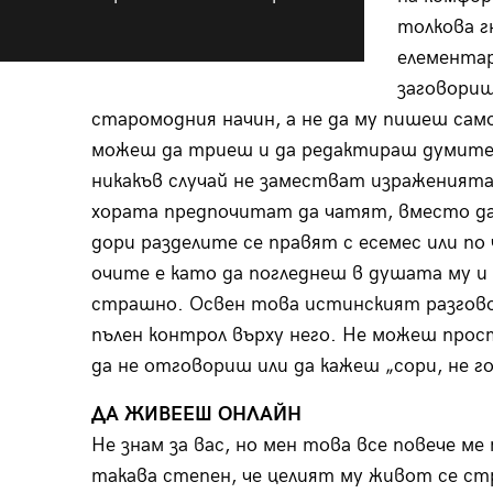
толкова г
елементар
заговориш
старомодния начин, а не да му пишеш само
можеш да триеш и да редактираш думите 
никакъв случай не заместват израженият
хората предпочитат да чатят, вместо да 
дори разделите се правят с есемес или по
очите е като да погледнеш в душата му и 
страшно. Освен това истинският разгово
пълен контрол върху него. Не можеш прос
да не отговориш или да кажеш „сори, не го
ДА ЖИВЕЕШ ОНЛАЙН
Не знам за вас, но мен това все повече ме
такава степен, че целият му живот се стр