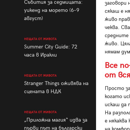
Събития за седмицата:
заговори 
уикенд на морето (6–9
сякаш е н
август)
живо прав
чеква. Сва
средните 
НЕЩАТА ОТ ЖИВОТА
живо. Цял
Summer City Guide: 72
нямам дум
часа в Иракли
Все по
от вся
НЕЩАТА ОТ ЖИВОТА
Stranger Things оживява на
Просто за
сцената в НДК
когато ис
искаш да 
На разпол
НЕЩАТА ОТ ЖИВОТА
„Приложна магия“ идва за
е някаква
първи път на български
на комфор