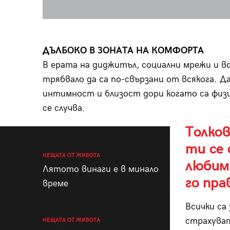
ДЪЛБОКО В ЗОНАТА НА КОМФОРТА
В ерата на диджитъл, социални мрежи и в
трябвало да са по-свързани от всякога. Д
интимност и близост дори когато са физич
се случва.
Толков
ти се 
НЕЩАТА ОТ ЖИВОТА
любим 
Лятото винаги е в минало
го пра
време
Всички са
страхуват
НЕЩАТА ОТ ЖИВОТА