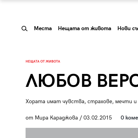
Места
Нещата от живота
Нови с
НЕЩАТА ОТ ЖИВОТА
ЛЮБОВ ВЕРС
Хората имат чувства, страхове, мечти и 
от Мира Караджова / 03.02.2015
0 ком
 Shareable:
Summer Prelude: ка
лги вечери и
започва лятото в 