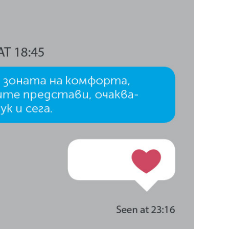
29
/29