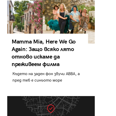
Mamma Mia, Here We Go
Again: Защо всяко лято
отново искаме да
преживеем филма
Където на заден фон звучи ABBA, а
пред теб е синьото море