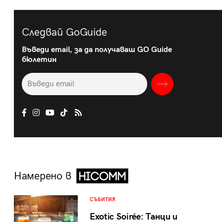
Следвай GoGuide
Въведи email, за да получаваш GO Guide
бюлетин
Намерено в
СЪБИТИЯ
Exotic Soirée: Танци и