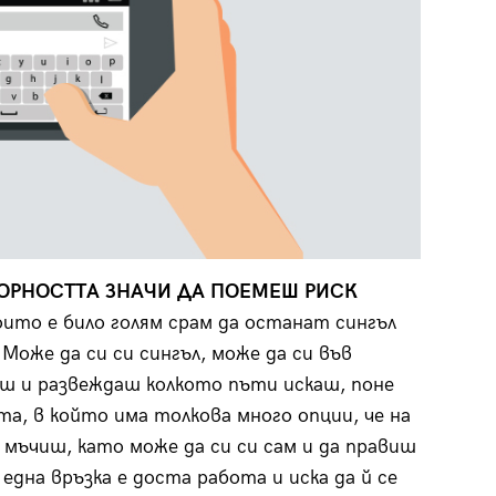
ВОРНОСТТА ЗНАЧИ ДА ПОЕМЕШ РИСК
оито е било голям срам да останат сингъл
Може да си си сингъл, може да си във
ниш и развеждаш колкото пъти искаш, поне
та, в който има толкова много опции, че на
 мъчиш, като може да си си сам и да правиш
една връзка е доста работа и иска да й се