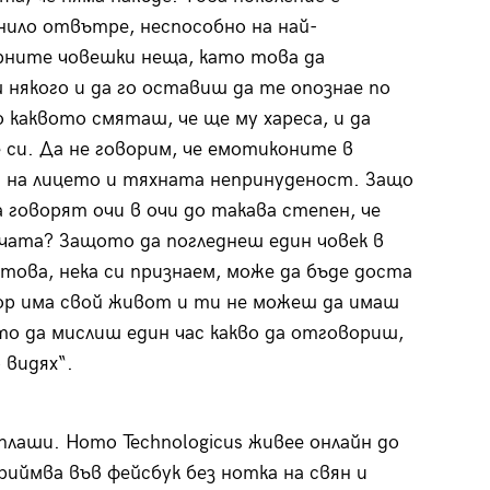
нило отвътре, неспособно на най-
ните човешки неща, като това да
 някого и да го оставиш да те опознае по
 каквото смяташ, че ще му хареса, и да
си. Да не говорим, че емотиконите в
а на лицето и тяхната непринуденост. Защо
говорят очи в очи до такава степен, че
 чата? Защото да погледнеш един човек в
това, нека си признаем, може да бъде доста
р има свой живот и ти не можеш да имаш
то да мислиш един час какво да отговориш,
 видях“.
 плаши. Homo Technologicus живее онлайн до
иймва във фейсбук без нотка на свян и