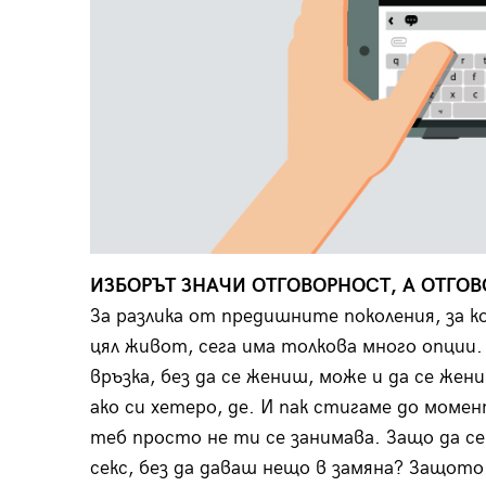
ИЗБОРЪТ ЗНАЧИ ОТГОВОРНОСТ, А ОТГО
За разлика от предишните поколения, за к
цял живот, сега има толкова много опции. 
връзка, без да се жениш, може и да се же
ако си хетеро, де. И пак стигаме до момен
теб просто не ти се занимава. Защо да се
секс, без да даваш нещо в замяна? Защото 