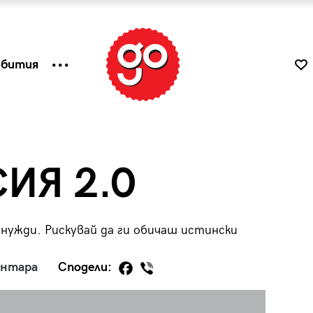
ъбития
ИЯ 2.0
нужди. Рискувай да ги обичаш истински
ентара
Сподели:
к
Tender is the Wine – Какво
чаша
се пие на Лазурния бряг