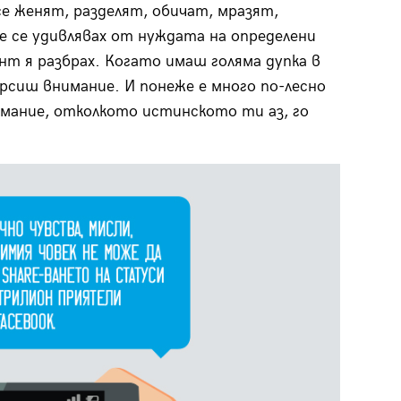
е женят, разделят, обичат, мразят,
е се удивлявах от нуждата на определени
нт я разбрах. Когато имаш голяма дупка в
рсиш внимание. И понеже е много по-лесно
имание, отколкото истинското ти аз, го