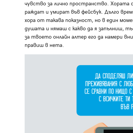
чувство за лично пространство. Хората с
раждат и умират във фейсбук. Дълго врем
хора от такава показност, но в един моме
душата и нямаш с какво да я запълниш, тъ
за твоето онлайн алтер его да намери вн
правиш в нета.