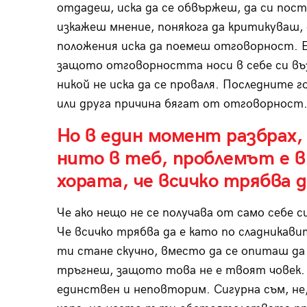
отдадеш, иска да се обвържеш, да си пост
изкажеш мнение, понякога да критикуваш, 
положения иска да поемеш отговорност. 
защото отговорността носи в себе си въ
никой не иска да се проваля. Последните 
или друга причина бягат от отговорност
Но в един момент разбрах, 
нито в теб, проблемът е в
хората, че всичко трябва да
Че ако нещо не се получава от само себе си
Че всичко трябва да е като по сладникави
ти стане скучно, вместо да се опиташ д
тръгнеш, защото това не е твоят човек.
единствен и неповторим. Сигурна съм, не, 