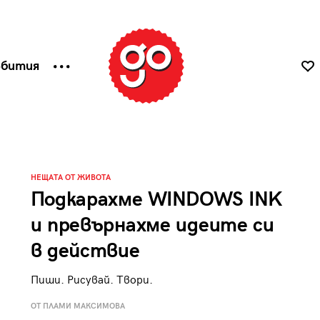
ъбития
НЕЩАТА ОТ ЖИВОТА
Подкарахме WINDOWS INK
и превърнахме идеите си
в действие
Пиши. Рисувай. Твори.
ОТ ПЛАМИ МАКСИМОВА