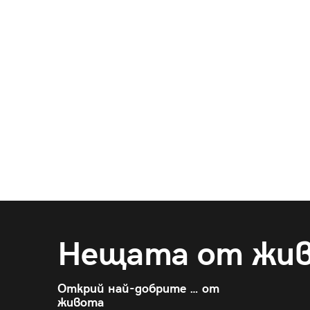
Нещата от жи
Открий най-добрите … от
живота