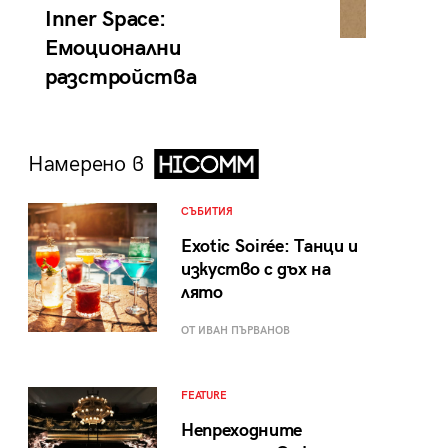
Inner Space:
Емоционални
разстройства
Намерено в
СЪБИТИЯ
Exotic Soirée: Танци и
изкуство с дъх на
лято
ОТ ИВАН ПЪРВАНОВ
FEATURE
Непреходните