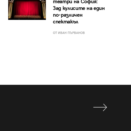
театри на София:
Зад кулисите на един
по-различен
спектакъл
ОТ ИВАН ПЪРВАНОВ