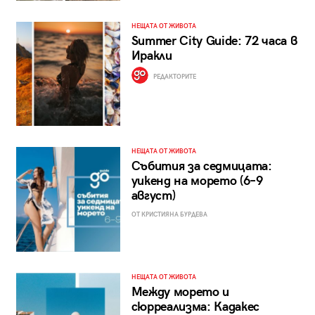
НЕЩАТА ОТ ЖИВОТА
Summer City Guide: 72 часа в
Иракли
РЕДАКТОРИТЕ
НЕЩАТА ОТ ЖИВОТА
Събития за седмицата:
уикенд на морето (6–9
август)
ОТ КРИСТИЯНА БУРДЕВА
НЕЩАТА ОТ ЖИВОТА
Между морето и
сюрреализма: Кадакес