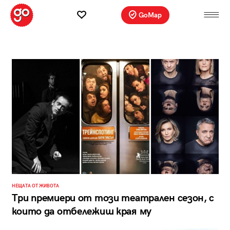
GoMap
НЕЩАТА ОТ ЖИВОТА
Три премиери от този театрален сезон, с
които да отбележиш края му