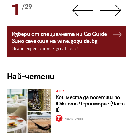
1
/29
Избери от специалната ни Go Guide
вино селекция на wine.goguide.bg
Grape expectations - great taste!
Най-четени
МЕСТА
Кои места да посетиш по
Южното Черноморие (Част
II)
РЕДАКТОРИТЕ