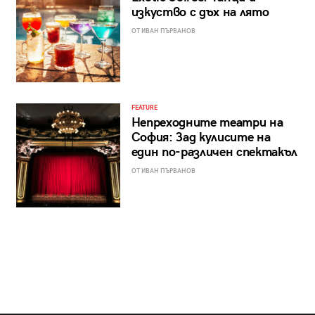
изкуство с дъх на лято
ОТ ИВАН ПЪРВАНОВ
FEATURE
Непреходните театри на
София: Зад кулисите на
един по-различен спектакъл
ОТ ИВАН ПЪРВАНОВ