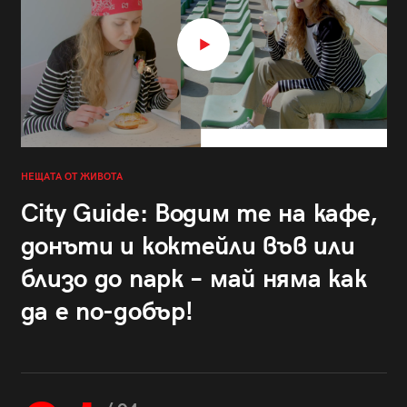
НЕЩАТА ОТ ЖИВОТА
City Guide: Водим те на кафе,
донъти и коктейли във или
близо до парк – май няма как
да е по-добър!