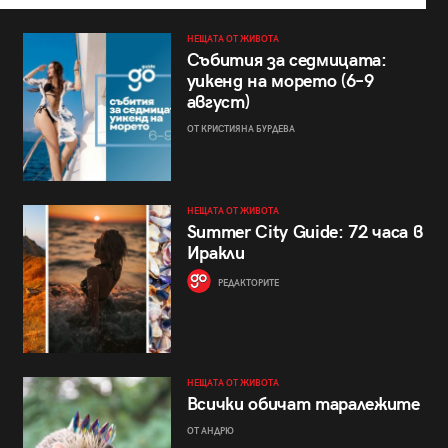
НЕЩАТА ОТ ЖИВОТА
Събития за седмицата:
уикенд на морето (6–9
август)
ОТ КРИСТИЯНА БУРДЕВА
НЕЩАТА ОТ ЖИВОТА
Summer City Guide: 72 часа в
Иракли
РЕДАКТОРИТЕ
НЕЩАТА ОТ ЖИВОТА
Всички обичат таралежите
ОТ АНДРЮ