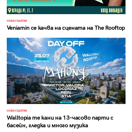
НОВИ СЪБИТИЯ
Veniamin се качва на сцената на The Rooftop
НОВИ СЪБИТИЯ
Walltopia те кани на 13-часово парти с
басейн, гледка и много музика