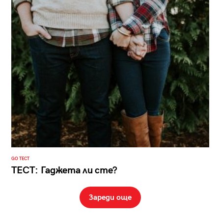
GO ТЕСТ
ТЕСТ: Гаджета ли сте?
Зареди още