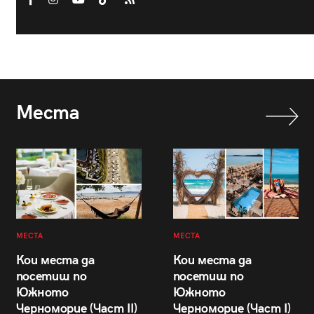
Места
МЕСТА
МЕСТА
Кои места да
Кои места да
посетиш по
посетиш по
Южното
Южното
Черноморие (Част II)
Черноморие (Част I)