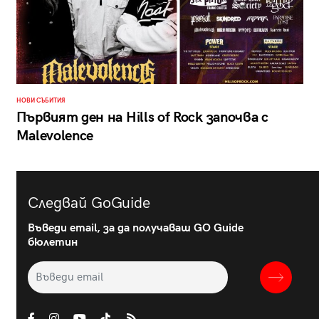
НОВИ СЪБИТИЯ
Първият ден на Hills of Rock започва с
Malevolence
Следвай GoGuide
Въведи email, за да получаваш GO Guide
бюлетин