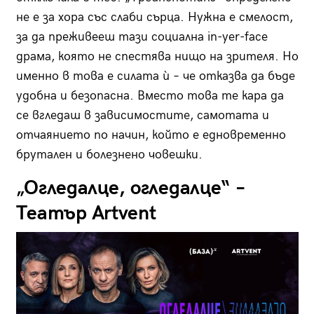
не е за хора със слаби сърца. Нужна е смелост,
за да преживееш тази социална in-yer-face
драма, която не спестява нищо на зрителя. Но
именно в това е силата ѝ – че отказва да бъде
удобна и безопасна. Вместо това те кара да
се вгледаш в зависимостите, самотата и
отчаянието по начин, който е едновременно
брутален и болезнено човешки.
„Огледалце, огледалце“ –
Театър Artvent