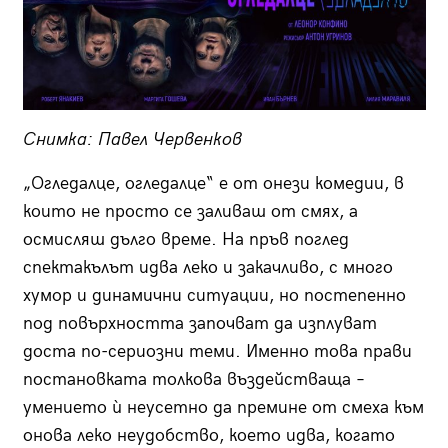
Снимка: Павел Червенков
„Огледалце, огледалце“ е от онези комедии, в
които не просто се заливаш от смях, а
осмисляш дълго време. На пръв поглед
спектакълът идва леко и закачливо, с много
хумор и динамични ситуации, но постепенно
под повърхността започват да изплуват
доста по-сериозни теми. Именно това прави
постановката толкова въздействаща –
умението ѝ неусетно да премине от смеха към
онова леко неудобство, което идва, когато