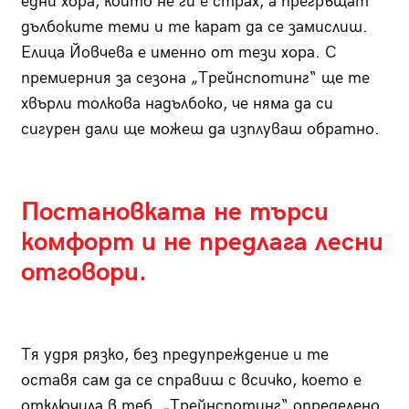
едни хора, които не ги е страх, а прегръщат
дълбоките теми и те карат да се замислиш.
Елица Йовчева е именно от тези хора. С
премиерния за сезона „Трейнспотинг“ ще те
хвърли толкова надълбоко, че няма да си
сигурен дали ще можеш да изплуваш обратно.
Постановката не търси
комфорт и не предлага лесни
отговори.
Тя удря рязко, без предупреждение и те
оставя сам да се справиш с всичко, което е
отключила в теб. „Трейнспотинг“ определено