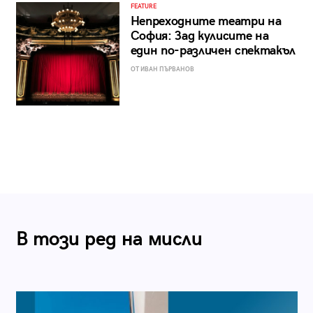
FEATURE
Непреходните театри на
София: Зад кулисите на
един по-различен спектакъл
ОТ ИВАН ПЪРВАНОВ
В този ред на мисли