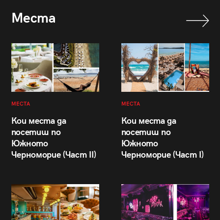
Места
МЕСТА
МЕСТА
Кои места да
Кои места да
посетиш по
посетиш по
Южното
Южното
Черноморие (Част II)
Черноморие (Част I)