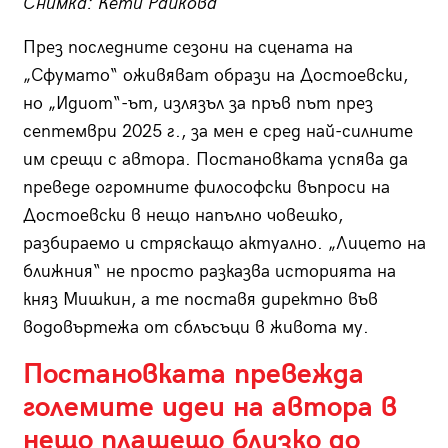
Снимка: Кети Райкова
През последните сезони на сцената на
„Сфумато“ оживяват образи на Достоевски,
но „Идиот“-ът, излязъл за пръв път през
септември 2025 г., за мен е сред най-силните
им срещи с автора. Постановката успява да
преведе огромните философски въпроси на
Достоевски в нещо напълно човешко,
разбираемо и стряскащо актуално. „Лицето на
ближния“ не просто разказва историята на
княз Мишкин, а те поставя директно във
водовъртежа от сблъсъци в живота му.
Постановката превежда
големите идеи на автора в
нещо плашещо близко до