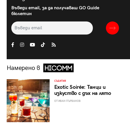
Въведи email, за да получаваш GO Guide
бюлетин
Намерено в
СЪБИТИЯ
Exotic Soirée: Танци и
изкуство с дъх на лято
ОТ ИВАН ПЪРВАНОВ