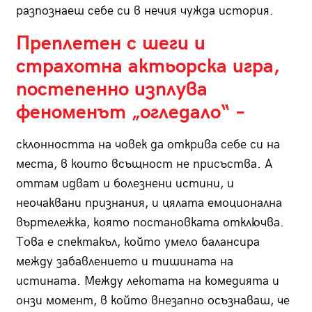
разпознаеш себе си в нечия чужда история.
Преплетен с шеги и
страхотна актьорска игра,
постепенно изплува
феноменът „огледало“ –
склонността на човек да открива себе си на
места, в които всъщност не присъства. А
оттам идват и болезнени истини, и
неочаквани признания, и цялата емоционална
въртележка, която постановката отключва.
Това е спектакъл, който умело балансира
между забавлението и тишината на
истината. Между лекотата на комедията и
онзи момент, в който внезапно осъзнаваш, че