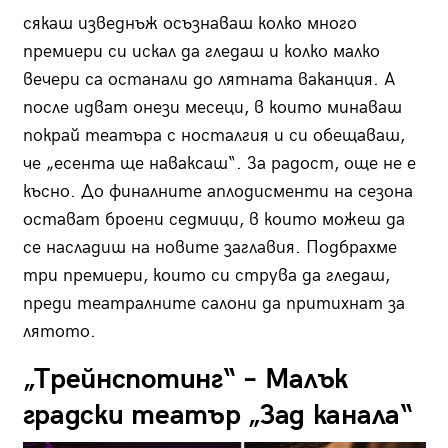
сякаш изведнъж осъзнаваш колко много
премиери си искал да гледаш и колко малко
вечери са останали до лятната ваканция. А
после идват онези месеци, в които минаваш
покрай театъра с носталгия и си обещаваш,
че „есента ще наваксаш“. За радост, още не е
късно. До финалните аплодисменти на сезона
остават броени седмици, в които можеш да
се насладиш на новите заглавия. Подбрахме
три премиери, които си струва да гледаш,
преди театралните салони да притихнат за
лятото.
„Трейнспотинг“ – Малък
градски театър „Зад канала“