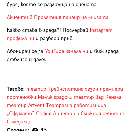
буря, която се разгръща на сцената.
Акценти в Пролетния панаир на книгата
Какво става в града?! Последвай
Instagram
профила ни
и разбери пръв.
Абонирай се за
YouTube канала ни
и виж града
отблизо и далеч.
Тагове:
театър
Трейнспотинг
сезон
премиери
постановки
Малък градски театър Зад Канала
театър Artvent
Театрална работилница
„Сфумато“
София
Лицето на ближния
събития
Огледалце
Сподели: