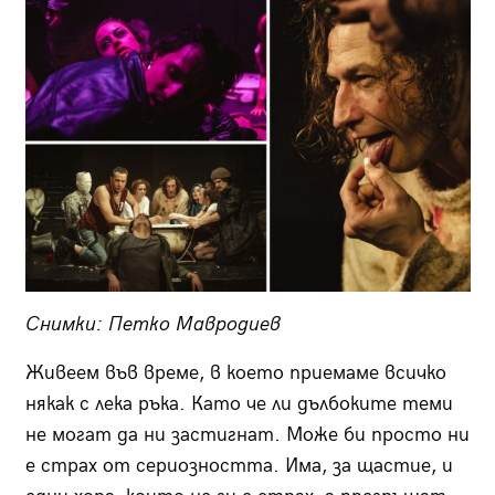
Снимки: Петко Мавродиев
Живеем във време, в което приемаме всичко
някак с лека ръка. Като че ли дълбоките теми
не могат да ни застигнат. Може би просто ни
е страх от сериозността. Има, за щастие, и