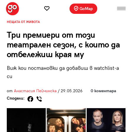
GoMap
НЕЩАТА ОТ ЖИВОТА
Три премиери от този
театрален сезон, с които да
отбележиш края му
Виж кои постановки да добавиш в watchlist-a
си
от
Aнастасия Пейчинска
/ 29.05.2026
0 коментара
Сподели: