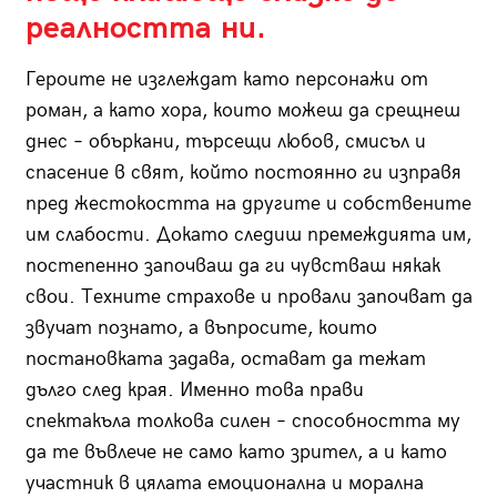
реалността ни.
Героите не изглеждат като персонажи от
роман, а като хора, които можеш да срещнеш
днес – объркани, търсещи любов, смисъл и
спасение в свят, който постоянно ги изправя
пред жестокостта на другите и собствените
им слабости. Докато следиш премеждията им,
постепенно започваш да ги чувстваш някак
свои. Техните страхове и провали започват да
звучат познато, а въпросите, които
постановката задава, остават да тежат
дълго след края. Именно това прави
спектакъла толкова силен – способността му
да те въвлече не само като зрител, а и като
участник в цялата емоционална и морална