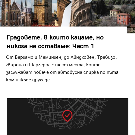
Градовете, в които кацаме, но
никога не оставаме: Част 1
От Бергамо и Меминген, до Айндховен, Тревизо,
Жирона и Шарлероа - шест места, които
заслужават повече от автобусна спирка по пътя
към някъде другаде