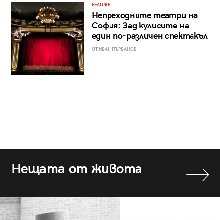
FEATURE
Непреходните театри на
София: Зад кулисите на
един по-различен спектакъл
ОТ ИВАН ПЪРВАНОВ
Нещата от живота