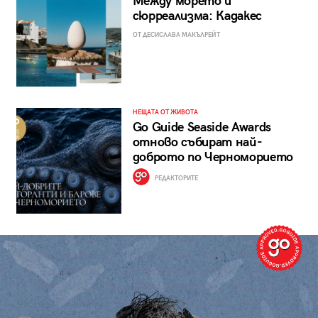
Между морето и
сюрреализма: Кадакес
ОТ ДЕСИСЛАВА МАКЪЛРЕЙТ
НЕЩАТА ОТ ЖИВОТА
Go Guide Seaside Awards
отново събират най-
доброто по Черноморието
РЕДАКТОРИТЕ