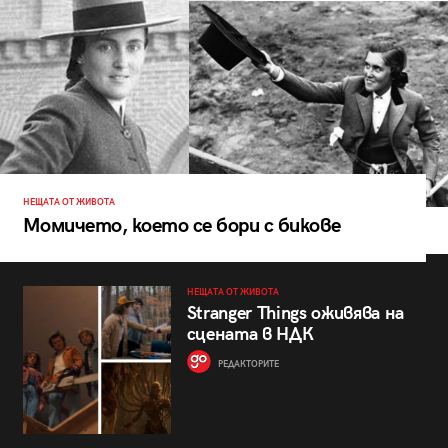
НЕЩАТА ОТ ЖИВОТА
Момичето, което се бори с бикове
НЕЩАТА ОТ ЖИВОТА
Stranger Things оживява на
сцената в НДК
РЕДАКТОРИТЕ