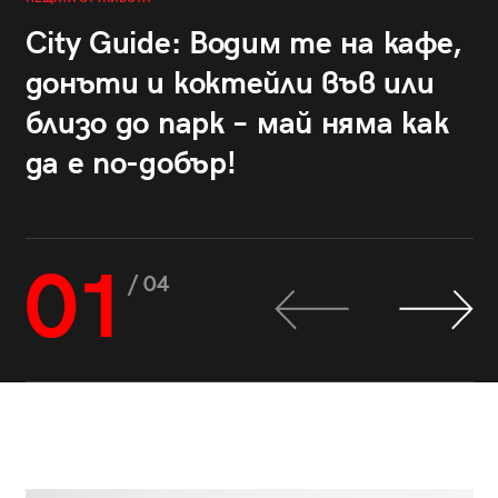
City Guide: Водим те на кафе,
донъти и коктейли във или
близо до парк – май няма как
да е по-добър!
01
/ 04