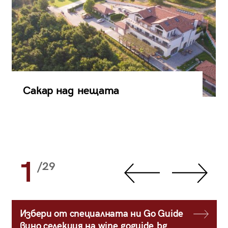
Сакар над нещата
1
/29
Избери от специалната ни Go Guide
вино селекция на wine.goguide.bg