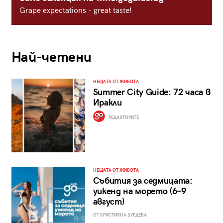
Grape expectations - great taste!
Най-четени
НЕЩАТА ОТ ЖИВОТА
Summer City Guide: 72 часа в
Иракли
РЕДАКТОРИТЕ
НЕЩАТА ОТ ЖИВОТА
Събития за седмицата:
уикенд на морето (6–9
август)
ОТ КРИСТИЯНА БУРДЕВА