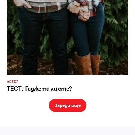
GO ТЕСТ
ТЕСТ: Гаджета ли сте?
Зареди още