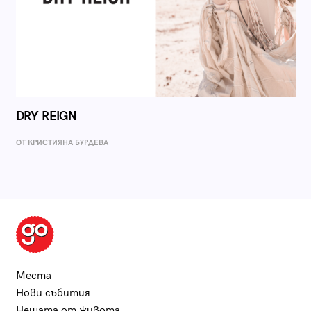
DRY REIGN
ОТ КРИСТИЯНА БУРДЕВА
Места
Нови събития
Нещата от живота