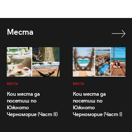
Места
МЕСТА
МЕСТА
Кои места да
Кои места да
посетиш по
посетиш по
Южното
Южното
Черноморие (Част II)
Черноморие (Част I)