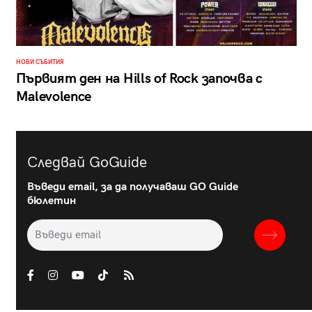
НОВИ СЪБИТИЯ
Първият ден на Hills of Rock започва с
Malevolence
Следвай GoGuide
Въведи email, за да получаваш GO Guide
бюлетин