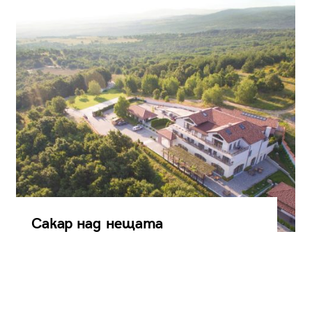
Сакар над нещата