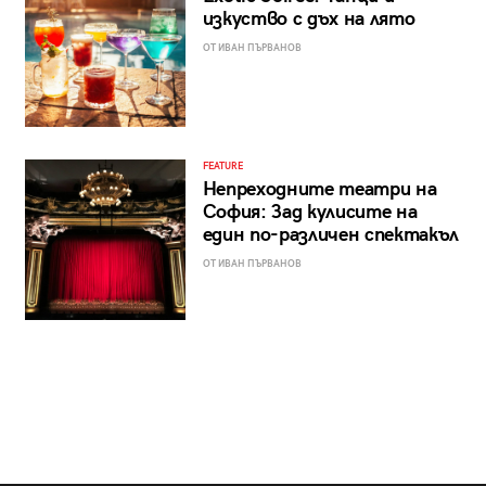
изкуство с дъх на лято
ОТ ИВАН ПЪРВАНОВ
FEATURE
Непреходните театри на
София: Зад кулисите на
един по-различен спектакъл
ОТ ИВАН ПЪРВАНОВ