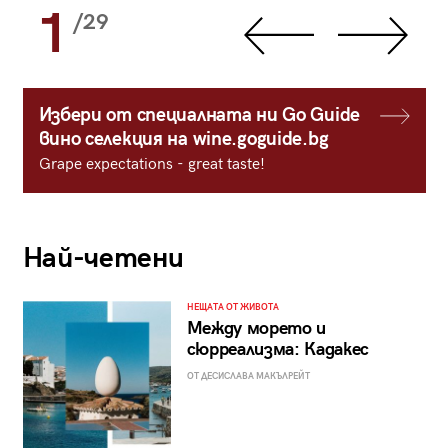
1
/29
Избери от специалната ни Go Guide
вино селекция на wine.goguide.bg
Grape expectations - great taste!
Най-четени
НЕЩАТА ОТ ЖИВОТА
Между морето и
сюрреализма: Кадакес
ОТ ДЕСИСЛАВА МАКЪЛРЕЙТ