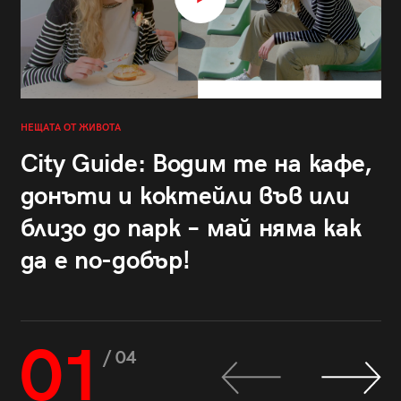
НЕЩАТА ОТ ЖИВОТА
City Guide: Водим те на кафе,
донъти и коктейли във или
близо до парк – май няма как
да е по-добър!
01
/ 04