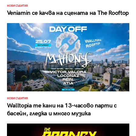
НОВИ СЪБИТИЯ
Veniamin се качва на сцената на The Rooftop
НОВИ СЪБИТИЯ
Walltopia те кани на 13-часово парти с
басейн, гледка и много музика