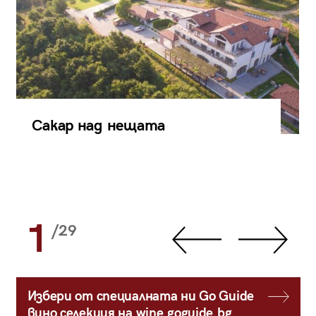
Сакар над нещата
1
/29
Избери от специалната ни Go Guide
вино селекция на wine.goguide.bg