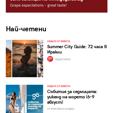
Grape expectations - great taste!
Най-четени
НЕЩАТА ОТ ЖИВОТА
Summer City Guide: 72 часа в
Иракли
РЕДАКТОРИТЕ
НЕЩАТА ОТ ЖИВОТА
Събития за седмицата:
уикенд на морето (6–9
август)
ОТ КРИСТИЯНА БУРДЕВА