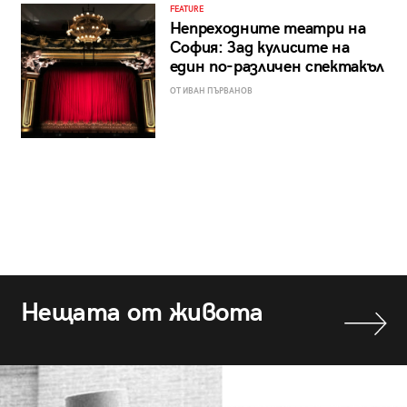
FEATURE
Непреходните театри на
София: Зад кулисите на
един по-различен спектакъл
ОТ ИВАН ПЪРВАНОВ
Нещата от живота