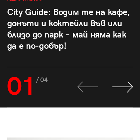
City Guide: Водим те на кафе,
донъти и коктейли във или
близо до парк – май няма как
да е по-добър!
01
/ 04