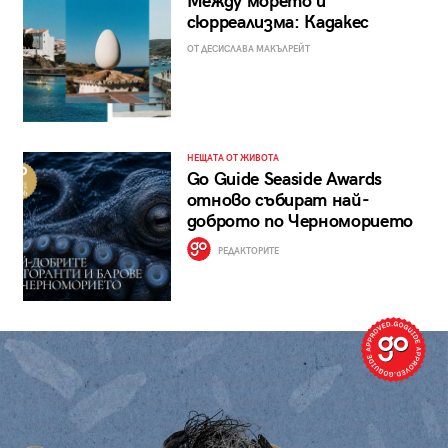
Между морето и
сюрреализма: Кадакес
ОТ ДЕСИСЛАВА МАКЪЛРЕЙТ
НЕЩАТА ОТ ЖИВОТА
Go Guide Seaside Awards
отново събират най-
доброто по Черноморието
РЕДАКТОРИТЕ