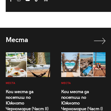
Места
МЕСТА
МЕСТА
Кои места да
Кои места да
посетиш по
посетиш по
Южното
Южното
Черноморие (Част II)
Черноморие (Част I)