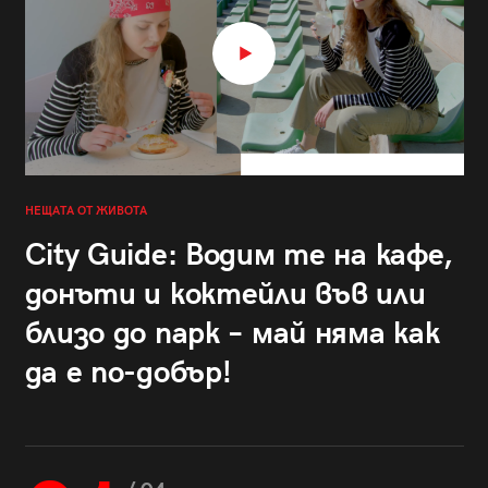
НЕЩАТА ОТ ЖИВОТА
City Guide: Водим те на кафе,
донъти и коктейли във или
близо до парк – май няма как
да е по-добър!