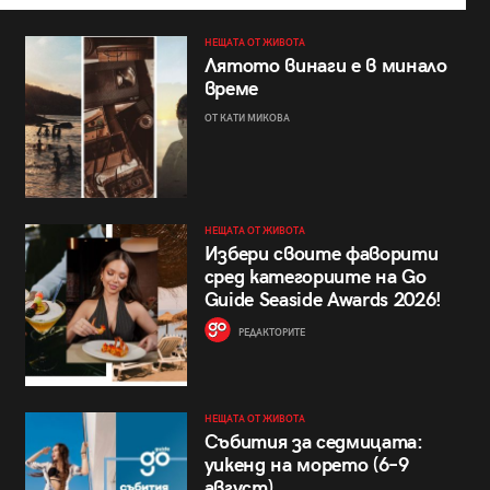
НЕЩАТА ОТ ЖИВОТА
Лятото винаги е в минало
време
ОТ КАТИ МИКОВА
НЕЩАТА ОТ ЖИВОТА
Избери своите фаворити
сред категориите на Go
Guide Seaside Awards 2026!
РЕДАКТОРИТЕ
НЕЩАТА ОТ ЖИВОТА
Събития за седмицата:
уикенд на морето (6–9
август)