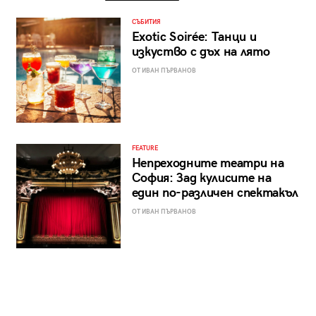
СЪБИТИЯ
Exotic Soirée: Танци и
изкуство с дъх на лято
ОТ ИВАН ПЪРВАНОВ
FEATURE
Непреходните театри на
София: Зад кулисите на
един по-различен спектакъл
ОТ ИВАН ПЪРВАНОВ