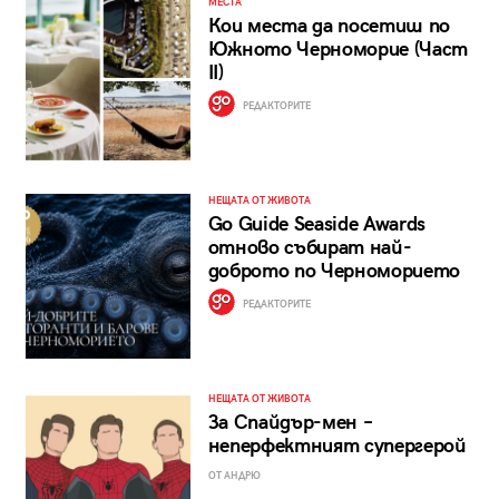
МЕСТА
Кои места да посетиш по
Южното Черноморие (Част
II)
РЕДАКТОРИТЕ
НЕЩАТА ОТ ЖИВОТА
Go Guide Seaside Awards
отново събират най-
доброто по Черноморието
РЕДАКТОРИТЕ
НЕЩАТА ОТ ЖИВОТА
За Спайдър-мен –
неперфектният супергерой
ОТ АНДРЮ