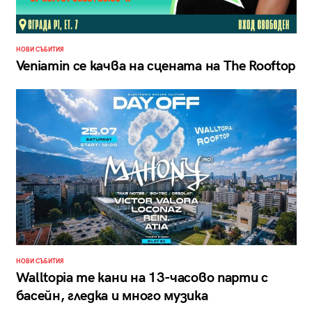
НОВИ СЪБИТИЯ
Veniamin се качва на сцената на The Rooftop
НОВИ СЪБИТИЯ
Walltopia те кани на 13-часово парти с
басейн, гледка и много музика