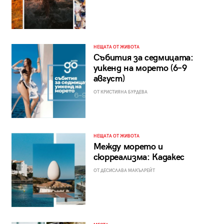
НЕЩАТА ОТ ЖИВОТА
Събития за седмицата:
уикенд на морето (6–9
август)
ОТ КРИСТИЯНА БУРДЕВА
НЕЩАТА ОТ ЖИВОТА
Между морето и
сюрреализма: Кадакес
ОТ ДЕСИСЛАВА МАКЪЛРЕЙТ