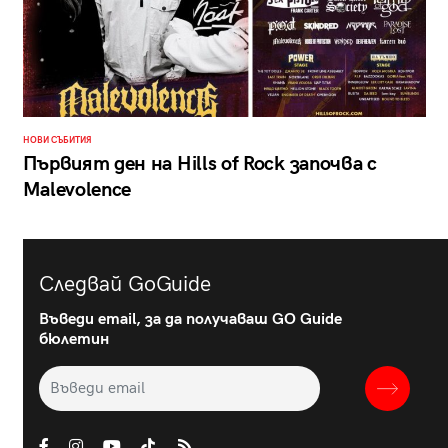
НОВИ СЪБИТИЯ
Първият ден на Hills of Rock започва с
Malevolence
Следвай GoGuide
Въведи email, за да получаваш GO Guide
бюлетин