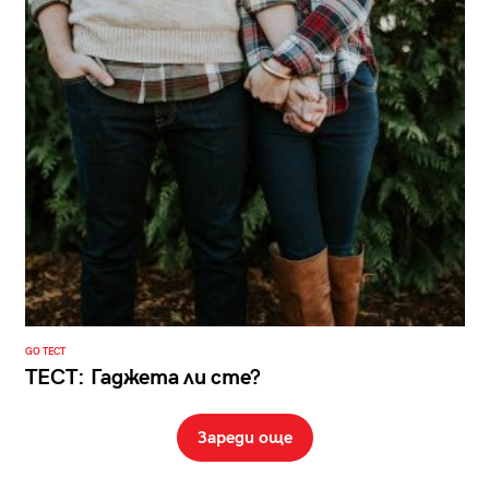
GO ТЕСТ
ТЕСТ: Гаджета ли сте?
Зареди още