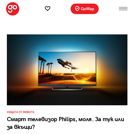
GoMap
НЕЩАТА ОТ ЖИВОТА
Смарт телевизор Philips, моля. За тук или
за вкъщи?