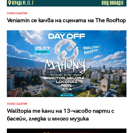
НОВИ СЪБИТИЯ
Veniamin се качва на сцената на The Rooftop
НОВИ СЪБИТИЯ
Walltopia те кани на 13-часово парти с
басейн, гледка и много музика