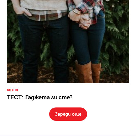
GO ТЕСТ
ТЕСТ: Гаджета ли сте?
Зареди още