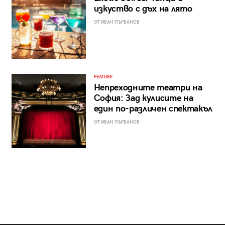
изкуство с дъх на лято
ОТ ИВАН ПЪРВАНОВ
FEATURE
Непреходните театри на
София: Зад кулисите на
един по-различен спектакъл
ОТ ИВАН ПЪРВАНОВ