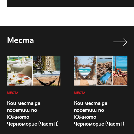
Места
МЕСТА
МЕСТА
Кои места да
Кои места да
посетиш по
посетиш по
Южното
Южното
Черноморие (Част II)
Черноморие (Част I)