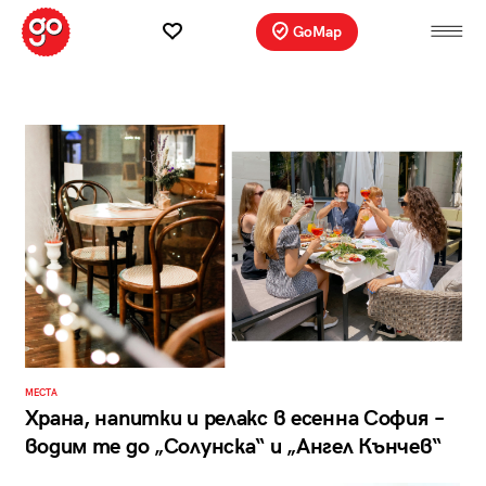
GoMap
МЕСТА
Храна, напитки и релакс в есенна София –
водим те до „Солунска“ и „Ангел Кънчев“