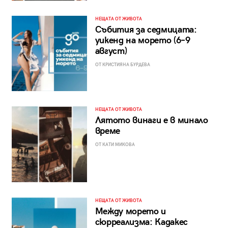
НЕЩАТА ОТ ЖИВОТА
Събития за седмицата:
уикенд на морето (6–9
август)
ОТ КРИСТИЯНА БУРДЕВА
НЕЩАТА ОТ ЖИВОТА
Лятото винаги е в минало
време
ОТ КАТИ МИКОВА
НЕЩАТА ОТ ЖИВОТА
Между морето и
сюрреализма: Кадакес