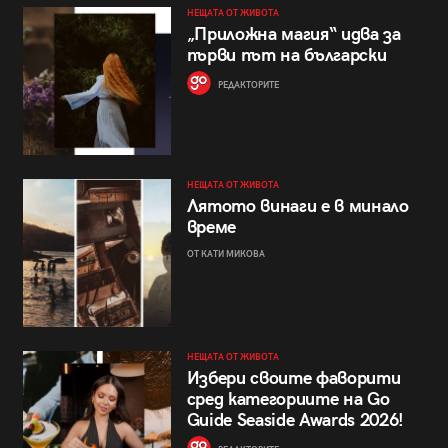
НЕЩАТА ОТ ЖИВОТА
„Приложна магия“ идва за
първи път на български
РЕДАКТОРИТЕ
НЕЩАТА ОТ ЖИВОТА
Лятото винаги е в минало
време
ОТ КАТИ МИКОВА
НЕЩАТА ОТ ЖИВОТА
Избери своите фаворити
сред категориите на Go
Guide Seaside Awards 2026!