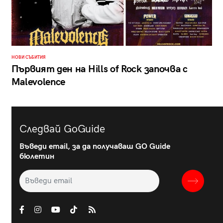
НОВИ СЪБИТИЯ
Първият ден на Hills of Rock започва с
Malevolence
Следвай GoGuide
Въведи email, за да получаваш GO Guide
бюлетин