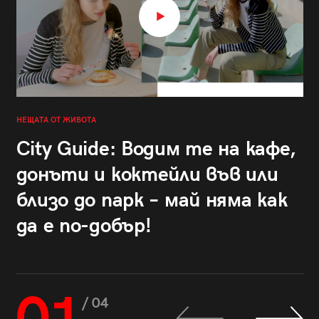
НЕЩАТА ОТ ЖИВОТА
City Guide: Водим те на кафе,
донъти и коктейли във или
близо до парк – май няма как
да е по-добър!
/ 04