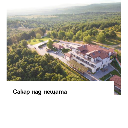
Сакар над нещата