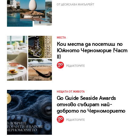
ОТ ДЕСИСЛАВА МАКЪЛРЕЙТ
МЕСТА
Кои места да посетиш по
Южното Черноморие (Част
II)
РЕДАКТОРИТЕ
НЕЩАТА ОТ ЖИВОТА
Go Guide Seaside Awards
отново събират най-
доброто по Черноморието
РЕДАКТОРИТЕ