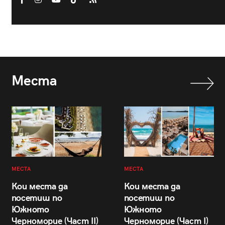
Места
МЕСТА
МЕСТА
Кои места да
Кои места да
посетиш по
посетиш по
Южното
Южното
Черноморие (Част II)
Черноморие (Част I)