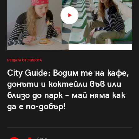
НЕЩАТА ОТ ЖИВОТА
City Guide: Водим те на кафе,
донъти и коктейли във или
близо до парк – май няма как
да е по-добър!