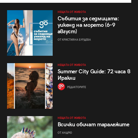
НЕЩАТА ОТ ЖИВОТА
Събития за седмицата:
уикенд на морето (6–9
август)
ОТ КРИСТИЯНА БУРДЕВА
НЕЩАТА ОТ ЖИВОТА
Summer City Guide: 72 часа в
Иракли
РЕДАКТОРИТЕ
НЕЩАТА ОТ ЖИВОТА
Всички обичат таралежите
ОТ АНДРЮ