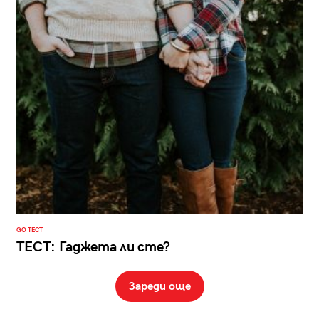
GO ТЕСТ
ТЕСТ: Гаджета ли сте?
Зареди още