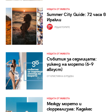
НЕЩАТА ОТ ЖИВОТА
Summer City Guide: 72 часа в
Иракли
РЕДАКТОРИТЕ
НЕЩАТА ОТ ЖИВОТА
Събития за седмицата:
уикенд на морето (6–9
август)
ОТ КРИСТИЯНА БУРДЕВА
НЕЩАТА ОТ ЖИВОТА
Между морето и
сюрреализма: Кадакес