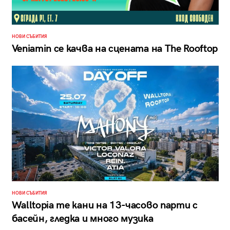
НОВИ СЪБИТИЯ
Veniamin се качва на сцената на The Rooftop
НОВИ СЪБИТИЯ
Walltopia те кани на 13-часово парти с
басейн, гледка и много музика