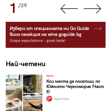
1
/29
Избери от специалната ни Go Guide
вино селекция на wine.goguide.bg
Grape expectations - great taste!
Най-четени
МЕСТА
Кои места да посетиш по
Южното Черноморие (Част
II)
РЕДАКТОРИТЕ