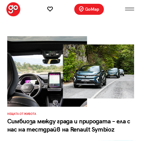
GoMap
НЕЩАТА ОТ ЖИВОТА
Симбиоза между града и природата – ела с
нас на тестдрайв на Renault Symbioz