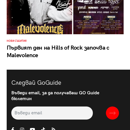
НОВИ СЪБИТИЯ
Първият ден на Hills of Rock започва с
Malevolence
Следвай GoGuide
Въведи email, за да получаваш GO Guide
бюлетин