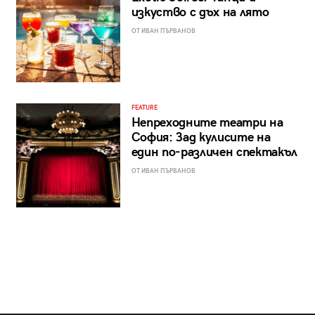
изкуство с дъх на лято
ОТ ИВАН ПЪРВАНОВ
FEATURE
Непреходните театри на
София: Зад кулисите на
един по-различен спектакъл
ОТ ИВАН ПЪРВАНОВ