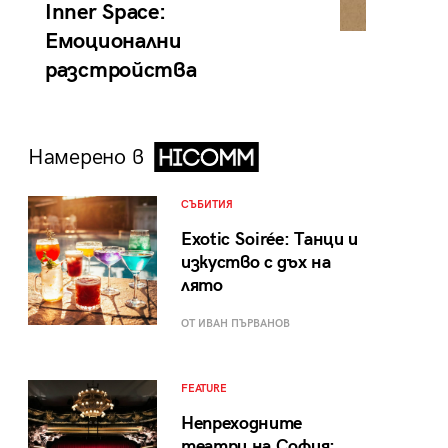
Inner Space:
Емоционални
разстройства
Намерено в
СЪБИТИЯ
Exotic Soirée: Танци и
изкуство с дъх на
лято
ОТ ИВАН ПЪРВАНОВ
FEATURE
Непреходните
театри на София: