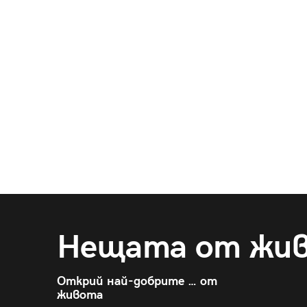
Нещата от жи
Открий най-добрите … от
живота