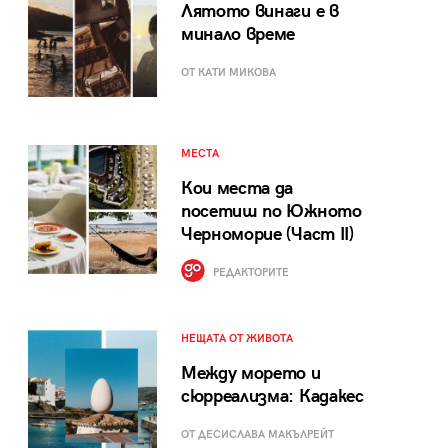
Лятото винаги е в
минало време
ОТ КАТИ МИКОВА
МЕСТА
Кои места да
посетиш по Южното
Черноморие (Част II)
РЕДАКТОРИТЕ
НЕЩАТА ОТ ЖИВОТА
Между морето и
сюрреализма: Кадакес
ОТ ДЕСИСЛАВА МАКЪЛРЕЙТ