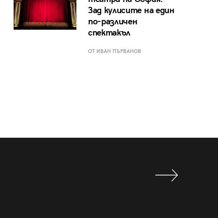
Зад кулисите на един
по-различен
спектакъл
ОТ ИВАН ПЪРВАНОВ