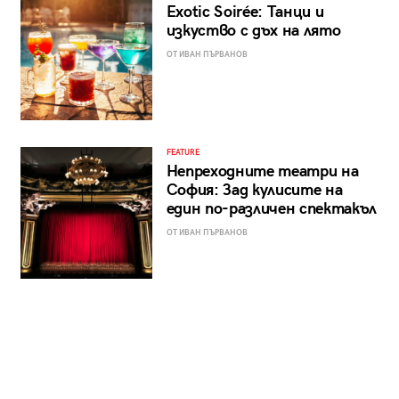
Exotic Soirée: Танци и
изкуство с дъх на лято
ОТ ИВАН ПЪРВАНОВ
FEATURE
Непреходните театри на
София: Зад кулисите на
един по-различен спектакъл
ОТ ИВАН ПЪРВАНОВ