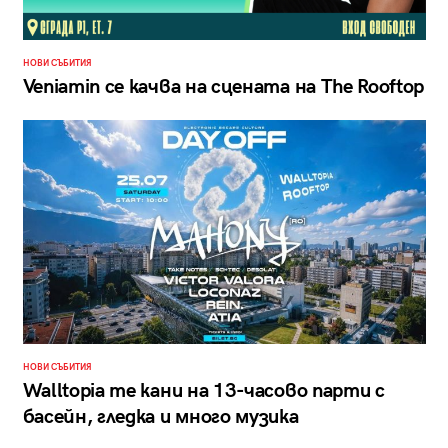
НОВИ СЪБИТИЯ
Veniamin се качва на сцената на The Rooftop
НОВИ СЪБИТИЯ
Walltopia те кани на 13-часово парти с
басейн, гледка и много музика