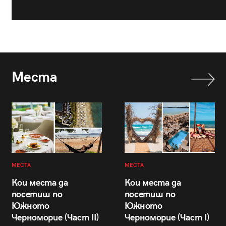
Места
МЕСТА
МЕСТА
Кои места да
Кои места да
посетиш по
посетиш по
Южното
Южното
Черноморие (Част II)
Черноморие (Част I)