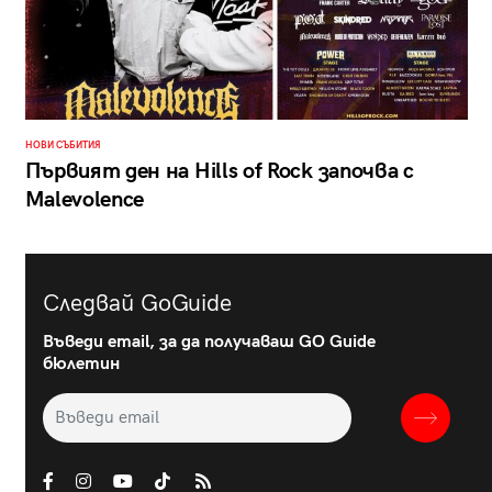
НОВИ СЪБИТИЯ
Първият ден на Hills of Rock започва с
Malevolence
Следвай GoGuide
Въведи email, за да получаваш GO Guide
бюлетин