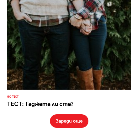
GO ТЕСТ
ТЕСТ: Гаджета ли сте?
Зареди още