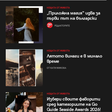
НЕЩАТА ОТ ЖИВОТА
„Приложна магия“ идва за
първи път на български
РЕДАКТОРИТЕ
НЕЩАТА ОТ ЖИВОТА
Лятото винаги е в минало
време
ОТ КАТИ МИКОВА
НЕЩАТА ОТ ЖИВОТА
Избери своите фаворити
сред категориите на Go
Guide Seaside Awards 2026!