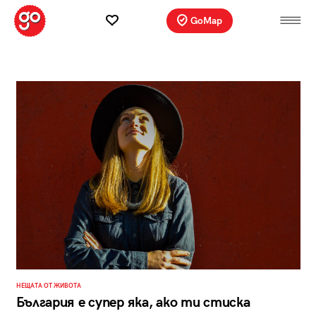
GoMap
НЕЩАТА ОТ ЖИВОТА
България е супер яка, ако ти стиска