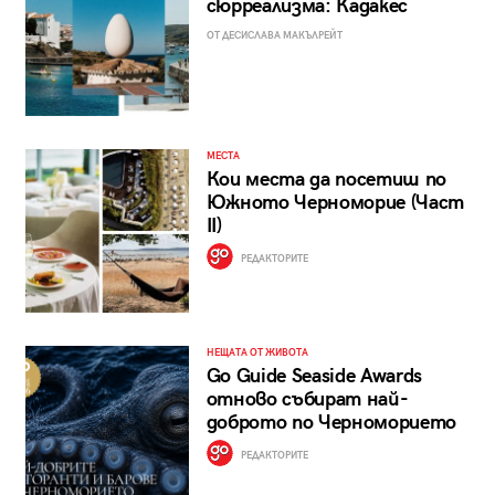
сюрреализма: Кадакес
ОТ ДЕСИСЛАВА МАКЪЛРЕЙТ
МЕСТА
Кои места да посетиш по
Южното Черноморие (Част
II)
РЕДАКТОРИТЕ
НЕЩАТА ОТ ЖИВОТА
Go Guide Seaside Awards
отново събират най-
доброто по Черноморието
РЕДАКТОРИТЕ