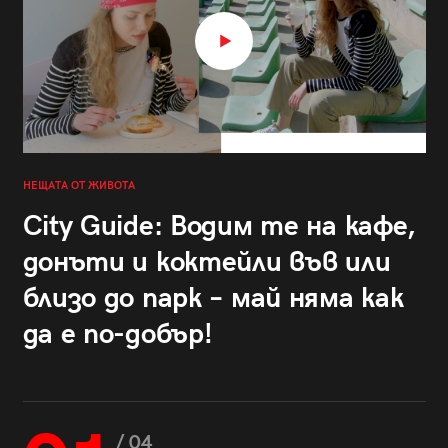
НЕЩАТА ОТ ЖИВОТА
City Guide: Водим те на кафе,
донъти и коктейли във или
близо до парк – май няма как
да е по-добър!
/ 04