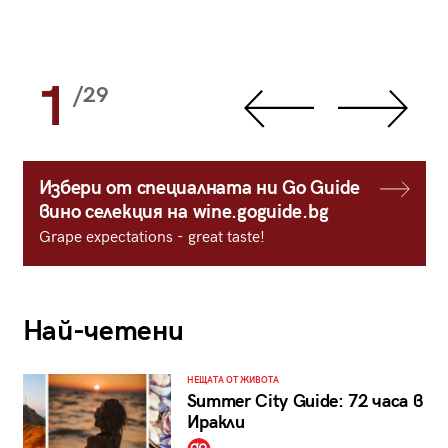
1
/29
Избери от специалната ни Go Guide
вино селекция на wine.goguide.bg
Grape expectations - great taste!
Най-четени
НЕЩАТА ОТ ЖИВОТА
Summer City Guide: 72 часа в
Иракли