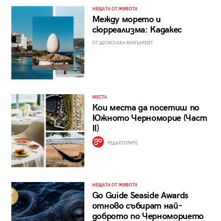
НЕЩАТА ОТ ЖИВОТА
Между морето и
сюрреализма: Кадакес
ОТ ДЕСИСЛАВА МАКЪЛРЕЙТ
МЕСТА
Кои места да посетиш по
Южното Черноморие (Част
II)
РЕДАКТОРИТЕ
НЕЩАТА ОТ ЖИВОТА
Go Guide Seaside Awards
отново събират най-
доброто по Черноморието