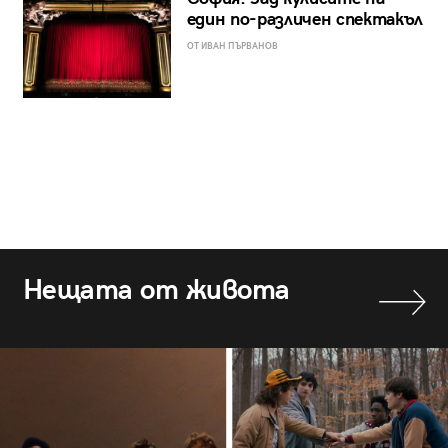
един по-различен спектакъл
ОТ ИВАН ПЪРВАНОВ
Нещата от живота