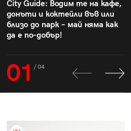
City Guide: Водим те на кафе,
донъти и коктейли във или
близо до парк – май няма как
да е по-добър!
01
/ 04