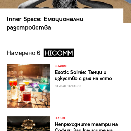
Inner Space: Емоционални
разстройства
Намерено в
СЪБИТИЯ
Exotic Soirée: Танци и
изкуство с дъх на лято
ОТ ИВАН ПЪРВАНОВ
FEATURE
Непреходните театри на
София: Зад кулисите на