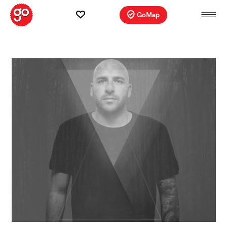
GoMap