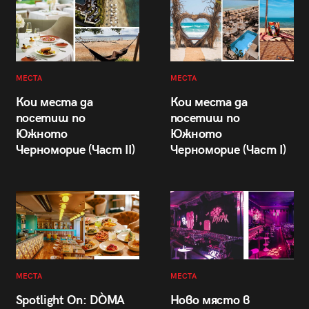
МЕСТА
МЕСТА
Кои места да
Кои места да
посетиш по
посетиш по
Южното
Южното
Черноморие (Част II)
Черноморие (Част I)
МЕСТА
МЕСТА
Spotlight On: DÒMA
Ново място в