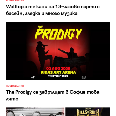
НОВИ СЪБИТИЯ
Walltopia те кани на 13-часово парти с
басейн, гледка и много музика
НОВИ СЪБИТИЯ
The Prodigy се завръщат в София това
лято