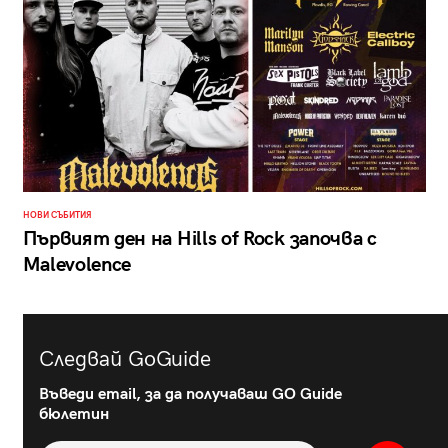
НОВИ СЪБИТИЯ
Първият ден на Hills of Rock започва с
Malevolence
Следвай GoGuide
Въведи email, за да получаваш GO Guide
бюлетин