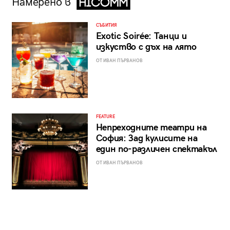
Намерено в
СЪБИТИЯ
Exotic Soirée: Танци и
изкуство с дъх на лято
ОТ ИВАН ПЪРВАНОВ
FEATURE
Непреходните театри на
София: Зад кулисите на
един по-различен спектакъл
ОТ ИВАН ПЪРВАНОВ