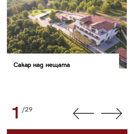
Сакар над нещата
1
/29