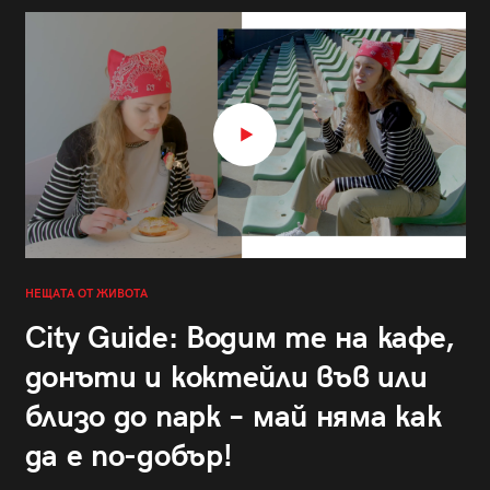
НЕЩАТА ОТ ЖИВОТА
City Guide: Водим те на кафе,
донъти и коктейли във или
близо до парк – май няма как
да е по-добър!