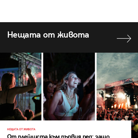
Нещата от живота
НЕЩАТА ОТ ЖИВОТА
От плейлиста към първия ред: защо