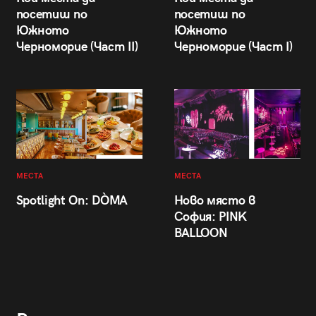
посетиш по
посетиш по
Южното
Южното
Черноморие (Част II)
Черноморие (Част I)
МЕСТА
МЕСТА
Spotlight On: DÒMA
Ново място в
София: PINK
BALLOON