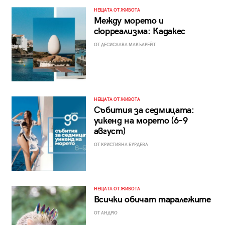
НЕЩАТА ОТ ЖИВОТА
Между морето и
сюрреализма: Кадакес
ОТ ДЕСИСЛАВА МАКЪЛРЕЙТ
НЕЩАТА ОТ ЖИВОТА
Събития за седмицата:
уикенд на морето (6–9
август)
ОТ КРИСТИЯНА БУРДЕВА
НЕЩАТА ОТ ЖИВОТА
Всички обичат таралежите
ОТ АНДРЮ