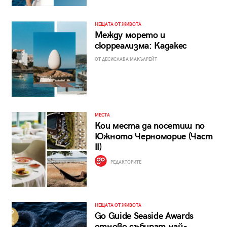
НЕЩАТА ОТ ЖИВОТА
Между морето и
сюрреализма: Кадакес
ОТ ДЕСИСЛАВА МАКЪЛРЕЙТ
МЕСТА
Кои места да посетиш по
Южното Черноморие (Част
II)
РЕДАКТОРИТЕ
НЕЩАТА ОТ ЖИВОТА
Go Guide Seaside Awards
отново събират най-