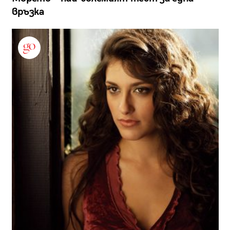
връзка