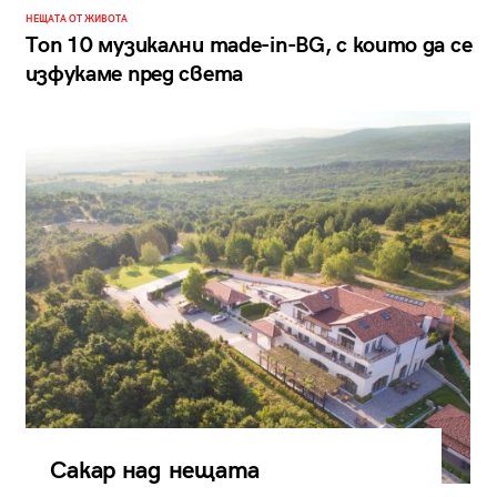
НЕЩАТА ОТ ЖИВОТА
Топ 10 музикални made-in-BG, с които да се
изфукаме пред света
Сакар над нещата