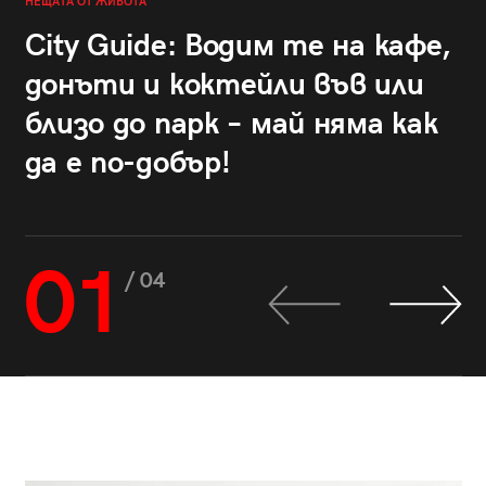
НЕЩАТА ОТ ЖИВОТА
City Guide: Водим те на кафе,
донъти и коктейли във или
близо до парк – май няма как
да е по-добър!
01
/ 04