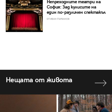
Непреходните театри на
София: Зад кулисите на
един по-различен спектакъл
ОТ ИВАН ПЪРВАНОВ
Нещата от живота