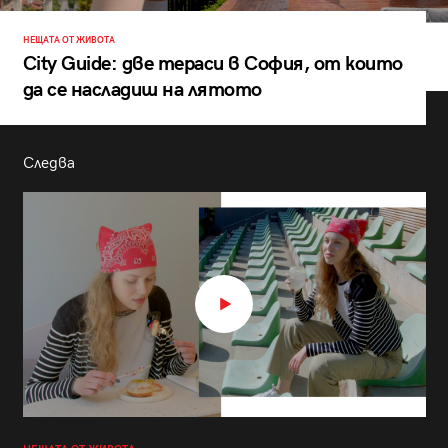
НЕЩАТА ОТ ЖИВОТА
City Guide: две тераси в София, от които
да се насладиш на лятото
Следва