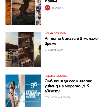
Иракли
РЕДАКТОРИТЕ
НЕЩАТА ОТ ЖИВОТА
Лятото винаги е в минало
време
ОТ КАТИ МИКОВА
НЕЩАТА ОТ ЖИВОТА
Събития за седмицата:
уикенд на морето (6–9
август)
ОТ КРИСТИЯНА БУРДЕВА