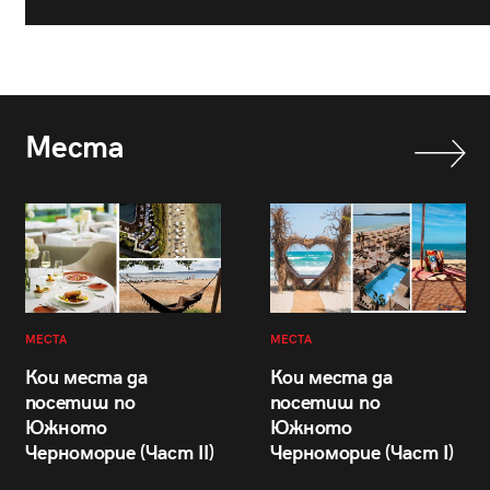
Места
МЕСТА
МЕСТА
Кои места да
Кои места да
посетиш по
посетиш по
Южното
Южното
Черноморие (Част II)
Черноморие (Част I)