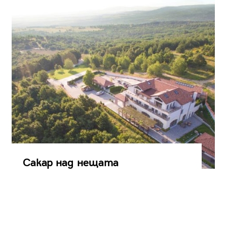
Сакар над нещата