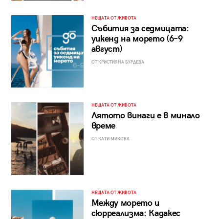
НЕЩАТА ОТ ЖИВОТА
Събития за седмицата:
уикенд на морето (6–9
август)
ОТ КРИСТИЯНА БУРДЕВА
НЕЩАТА ОТ ЖИВОТА
Лятото винаги е в минало
време
ОТ КАТИ МИКОВА
НЕЩАТА ОТ ЖИВОТА
Между морето и
сюрреализма: Кадакес