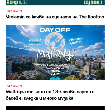
НОВИ СЪБИТИЯ
Veniamin се качва на сцената на The Rooftop
НОВИ СЪБИТИЯ
Walltopia те кани на 13-часово парти с
басейн, гледка и много музика