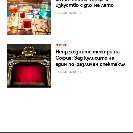
изкуство с дъх на лято
ОТ ИВАН ПЪРВАНОВ
FEATURE
Непреходните театри на
София: Зад кулисите на
един по-различен спектакъл
ОТ ИВАН ПЪРВАНОВ