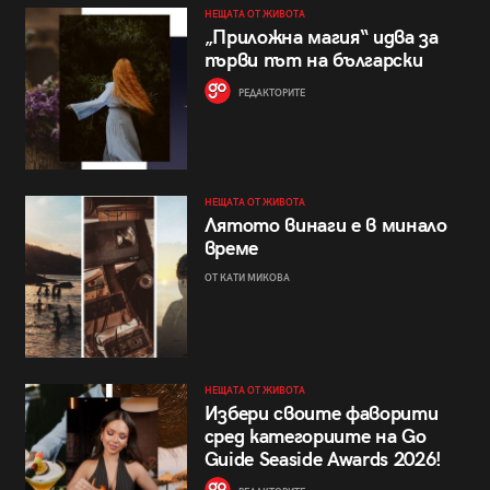
НЕЩАТА ОТ ЖИВОТА
„Приложна магия“ идва за
първи път на български
РЕДАКТОРИТЕ
НЕЩАТА ОТ ЖИВОТА
Лятото винаги е в минало
време
ОТ КАТИ МИКОВА
НЕЩАТА ОТ ЖИВОТА
Избери своите фаворити
сред категориите на Go
Guide Seaside Awards 2026!