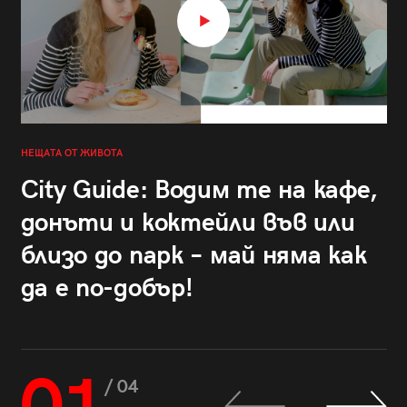
НЕЩАТА ОТ ЖИВОТА
City Guide: Водим те на кафе,
донъти и коктейли във или
близо до парк – май няма как
да е по-добър!
/ 04