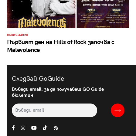
НОВИ СЪБИТИЯ
Първият ден на Hills of Rock започва с
Malevolence
Следвай GoGuide
Въведи email, за да получаваш GO Guide
бюлетин