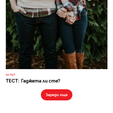
GO ТЕСТ
ТЕСТ: Гаджета ли сте?
Зареди още