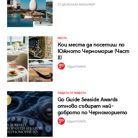
ОТ ДЕСИСЛАВА МАКЪЛРЕЙТ
МЕСТА
Кои места да посетиш по
Южното Черноморие (Част
II)
РЕДАКТОРИТЕ
НЕЩАТА ОТ ЖИВОТА
Go Guide Seaside Awards
отново събират най-
доброто по Черноморието
РЕДАКТОРИТЕ