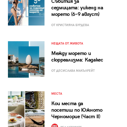
Събития за
седмицата: уикенд на
морето (6–9 август)
ОТ КРИСТИЯНА БУРДЕВА
НЕЩАТА ОТ ЖИВОТА
Между морето и
сюрреализма: Кадакес
ОТ ДЕСИСЛАВА МАКЪЛРЕЙТ
МЕСТА
Кои места да
посетиш по Южното
Черноморие (Част II)