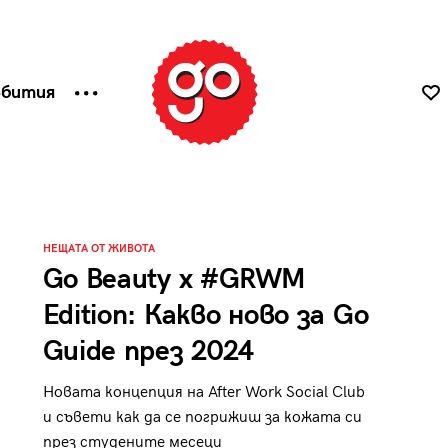
ъбития
НЕЩАТА ОТ ЖИВОТА
Go Beauty x #GRWM
Edition: Какво ново за Go
Guide през 2024
Новата концепция на After Work Social Club
и съвети как да се погрижиш за кожата си
през студените месеци