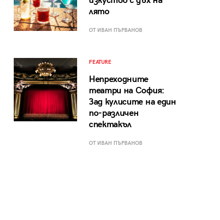
изкуство с дъх на
лято
ОТ ИВАН ПЪРВАНОВ
FEATURE
Непреходните
театри на София:
Зад кулисите на един
по-различен
спектакъл
ОТ ИВАН ПЪРВАНОВ