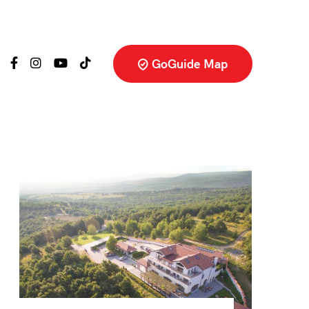
GoGuide Map