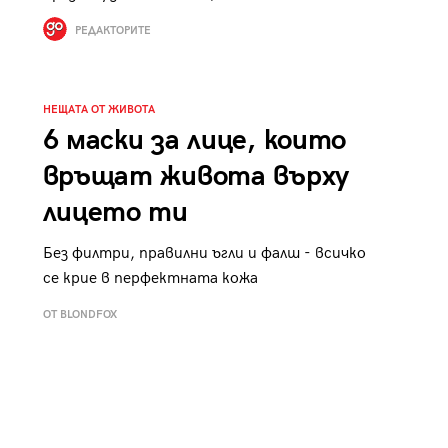
к
Tender is the Wine – Какво
РЕДАКТОРИТЕ
чаша
се пие на Лазурния бряг
НЕЩАТА ОТ ЖИВОТА
6 маски за лице, които
връщат живота върху
29
/29
лицето ти
Без филтри, правилни ъгли и фалш - всичко
се крие в перфектната кожа
ОТ BLONDFOX