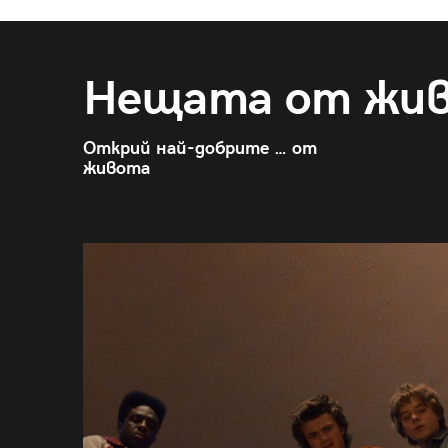
Нещата от жи
Открий най-добрите … от
живота