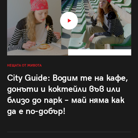
НЕЩАТА ОТ ЖИВОТА
City Guide: Водим те на кафе,
донъти и коктейли във или
близо до парк – май няма как
да е по-добър!