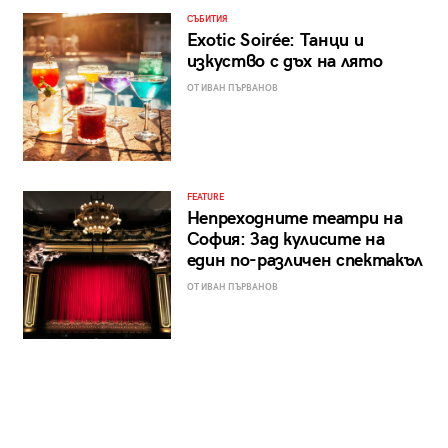
СЪБИТИЯ
Exotic Soirée: Танци и
изкуство с дъх на лято
ОТ ИВАН ПЪРВАНОВ
FEATURE
Непреходните театри на
София: Зад кулисите на
един по-различен спектакъл
ОТ ИВАН ПЪРВАНОВ