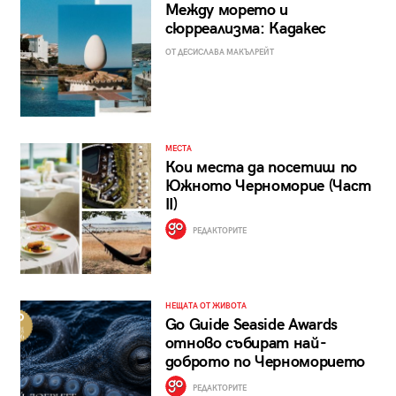
Между морето и
сюрреализма: Кадакес
ОТ ДЕСИСЛАВА МАКЪЛРЕЙТ
МЕСТА
Кои места да посетиш по
Южното Черноморие (Част
II)
РЕДАКТОРИТЕ
НЕЩАТА ОТ ЖИВОТА
Go Guide Seaside Awards
отново събират най-
доброто по Черноморието
РЕДАКТОРИТЕ