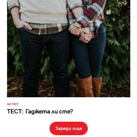
GO ТЕСТ
ТЕСТ: Гаджета ли сте?
Зареди още