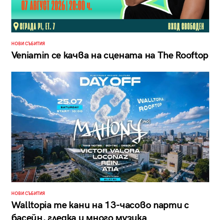
НОВИ СЪБИТИЯ
Veniamin се качва на сцената на The Rooftop
НОВИ СЪБИТИЯ
Walltopia те кани на 13-часово парти с
басейн, гледка и много музика