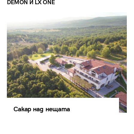
DEMON И LX ONE
Сакар над нещата