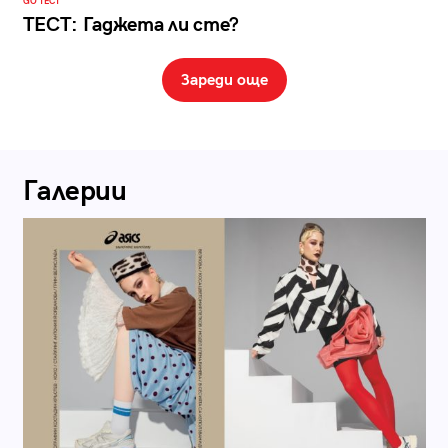
GO ТЕСТ
ТЕСТ: Гаджета ли сте?
Зареди още
Галерии