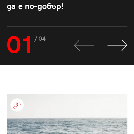
да е по-добър!
01
/ 04