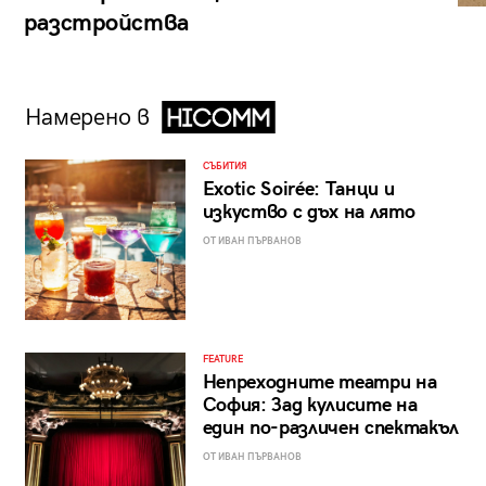
разстройства
Намерено в
СЪБИТИЯ
Exotic Soirée: Танци и
изкуство с дъх на лято
ОТ ИВАН ПЪРВАНОВ
FEATURE
Непреходните театри на
София: Зад кулисите на
един по-различен спектакъл
ОТ ИВАН ПЪРВАНОВ