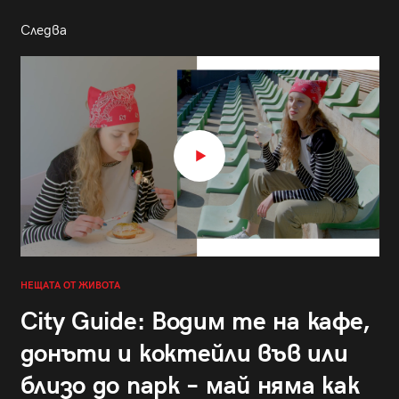
Следва
НЕЩАТА ОТ ЖИВОТА
City Guide: Водим те на кафе,
донъти и коктейли във или
близо до парк – май няма как