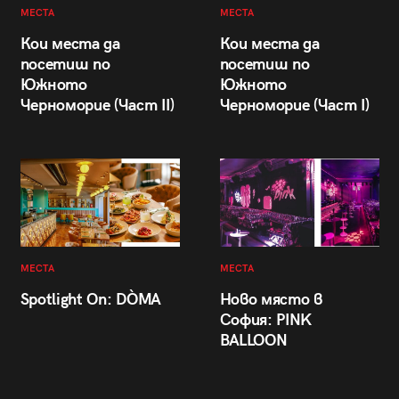
МЕСТА
МЕСТА
Кои места да
Кои места да
посетиш по
посетиш по
Южното
Южното
Черноморие (Част II)
Черноморие (Част I)
МЕСТА
МЕСТА
Spotlight On: DÒMA
Ново място в
София: PINK
BALLOON