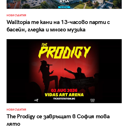
НОВИ СЪБИТИЯ
Walltopia те кани на 13-часово парти с
басейн, гледка и много музика
НОВИ СЪБИТИЯ
The Prodigy се завръщат в София това
лято