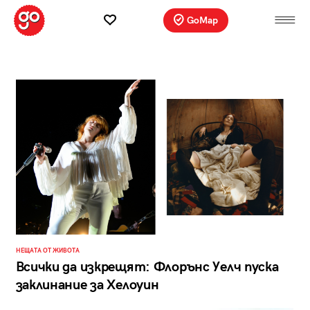
GoMap
НЕЩАТА ОТ ЖИВОТА
Всички да изкрещят: Флорънс Уелч пуска
заклинание за Хелоуин