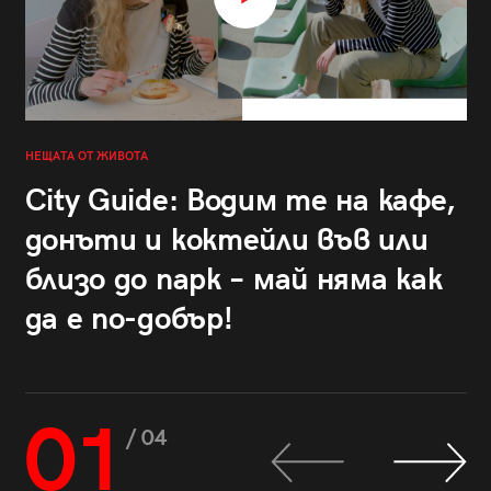
НЕЩАТА ОТ ЖИВОТА
City Guide: Водим те на кафе,
донъти и коктейли във или
близо до парк – май няма как
да е по-добър!
01
/ 04