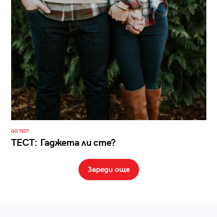
GO ТЕСТ
ТЕСТ: Гаджета ли сте?
Зареди още