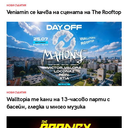
НОВИ СЪБИТИЯ
Veniamin се качва на сцената на The Rooftop
НОВИ СЪБИТИЯ
Walltopia те кани на 13-часово парти с
басейн, гледка и много музика