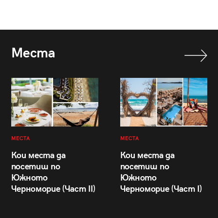
Места
МЕСТА
МЕСТА
Кои места да
Кои места да
посетиш по
посетиш по
Южното
Южното
Черноморие (Част II)
Черноморие (Част I)