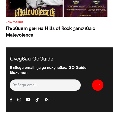
НОВИ СЪБИТИЯ
Първият ден на Hills of Rock започва с
Malevolence
Следвай GoGuide
Въведи email, за да получаваш GO Guide
бюлетин