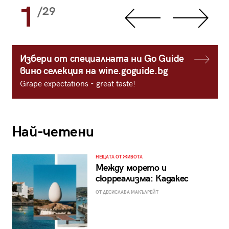
1
/29
Избери от специалната ни Go Guide
вино селекция на wine.goguide.bg
Grape expectations - great taste!
Най-четени
НЕЩАТА ОТ ЖИВОТА
Между морето и
сюрреализма: Кадакес
ОТ ДЕСИСЛАВА МАКЪЛРЕЙТ