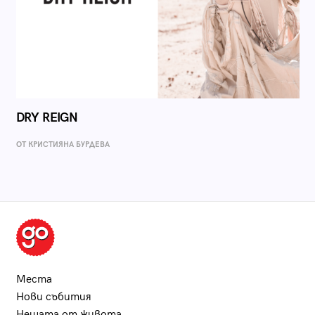
DRY REIGN
ОТ КРИСТИЯНА БУРДЕВА
Места
Нови събития
Нещата от живота