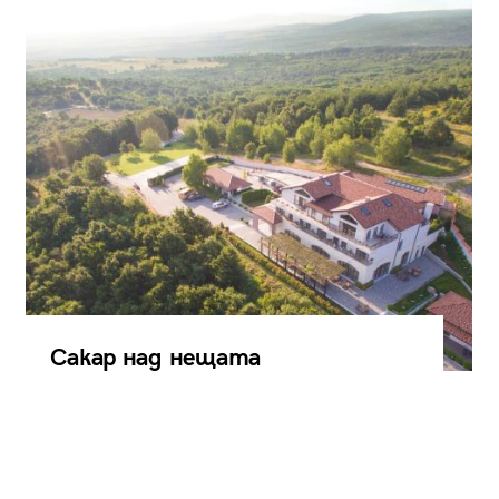
Сакар над нещата