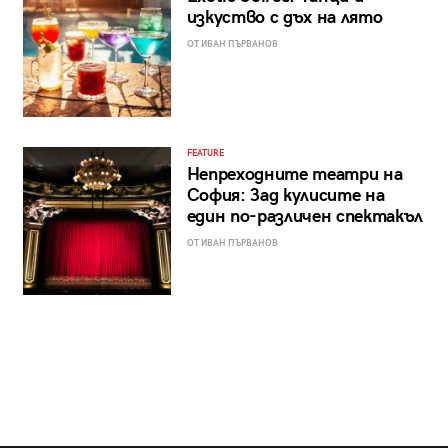
изкуство с дъх на лято
ОТ ИВАН ПЪРВАНОВ
FEATURE
Непреходните театри на
София: Зад кулисите на
един по-различен спектакъл
ОТ ИВАН ПЪРВАНОВ