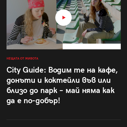
НЕЩАТА ОТ ЖИВОТА
City Guide: Водим те на кафе,
донъти и коктейли във или
близо до парк – май няма как
да е по-добър!