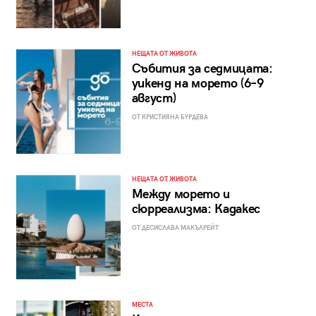
НЕЩАТА ОТ ЖИВОТА
Събития за седмицата:
уикенд на морето (6–9
август)
ОТ КРИСТИЯНА БУРДЕВА
НЕЩАТА ОТ ЖИВОТА
Между морето и
сюрреализма: Кадакес
ОТ ДЕСИСЛАВА МАКЪЛРЕЙТ
МЕСТА