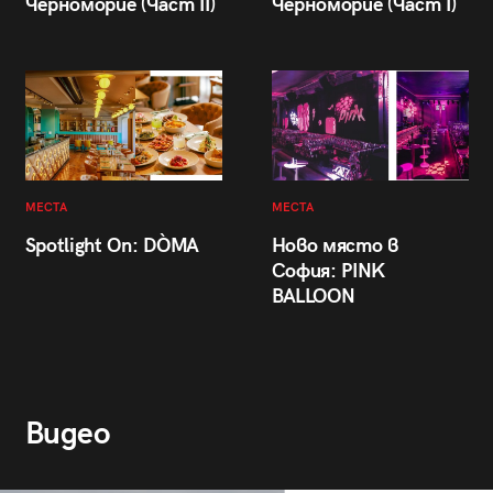
Черноморие (Част II)
Черноморие (Част I)
МЕСТА
МЕСТА
Spotlight On: DÒMA
Ново място в
София: PINK
BALLOON
Видео