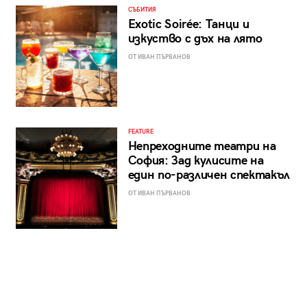
СЪБИТИЯ
Exotic Soirée: Танци и
изкуство с дъх на лято
ОТ ИВАН ПЪРВАНОВ
FEATURE
Непреходните театри на
София: Зад кулисите на
един по-различен спектакъл
ОТ ИВАН ПЪРВАНОВ