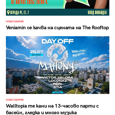
НОВИ СЪБИТИЯ
Veniamin се качва на сцената на The Rooftop
НОВИ СЪБИТИЯ
Walltopia те кани на 13-часово парти с
басейн, гледка и много музика