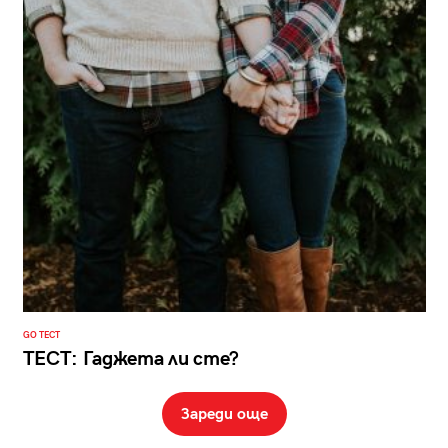
GO ТЕСТ
ТЕСТ: Гаджета ли сте?
Зареди още