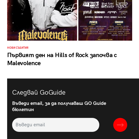
НОВИ СЪБИТИЯ
Първият ден на Hills of Rock започва с
Malevolence
Следвай GoGuide
Въведи email, за да получаваш GO Guide
бюлетин