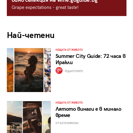
вино селекция на wine.goguide.bg
Grape expectations - great taste!
Най-четени
НЕЩАТА ОТ ЖИВОТА
Summer City Guide: 72 часа в
Иракли
РЕДАКТОРИТЕ
НЕЩАТА ОТ ЖИВОТА
Лятото винаги е в минало
време
ОТ КАТИ МИКОВА