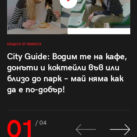
НЕЩАТА ОТ ЖИВОТА
City Guide: Водим те на кафе,
донъти и коктейли във или
близо до парк – май няма как
да е по-добър!
01
/ 04