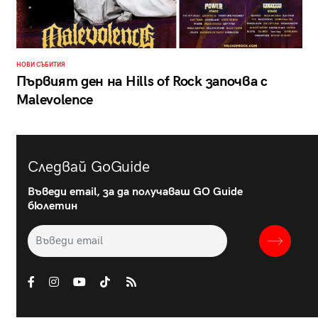
НОВИ СЪБИТИЯ
Първият ден на Hills of Rock започва с
Malevolence
Следвай GoGuide
Въведи email, за да получаваш GO Guide
бюлетин