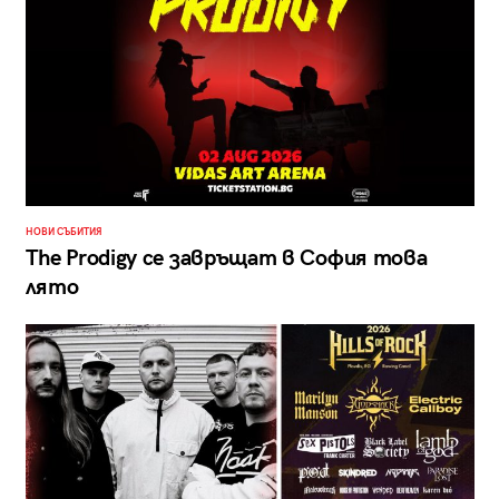
НОВИ СЪБИТИЯ
The Prodigy се завръщат в София това
лято