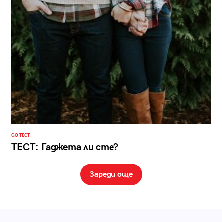
GO ТЕСТ
ТЕСТ: Гаджета ли сте?
Зареди още