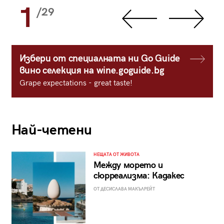
1
/29
Избери от специалната ни Go Guide
вино селекция на wine.goguide.bg
Grape expectations - great taste!
Най-четени
НЕЩАТА ОТ ЖИВОТА
Между морето и
сюрреализма: Кадакес
ОТ ДЕСИСЛАВА МАКЪЛРЕЙТ