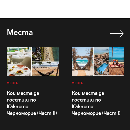
Места
МЕСТА
МЕСТА
Кои места да
Кои места да
посетиш по
посетиш по
Южното
Южното
Черноморие (Част II)
Черноморие (Част I)