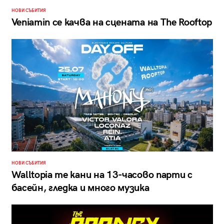
НОВИ СЪБИТИЯ
Veniamin се качва на сцената на The Rooftop
НОВИ СЪБИТИЯ
Walltopia те кани на 13-часово парти с
басейн, гледка и много музика