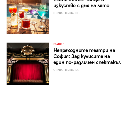
изкуство с дъх на лято
ОТ ИВАН ПЪРВАНОВ
FEATURE
Непреходните театри на
София: Зад кулисите на
един по-различен спектакъл
ОТ ИВАН ПЪРВАНОВ