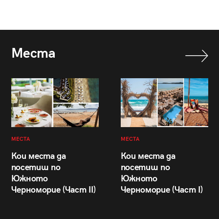
Места
МЕСТА
МЕСТА
Кои места да
Кои места да
посетиш по
посетиш по
Южното
Южното
Черноморие (Част II)
Черноморие (Част I)