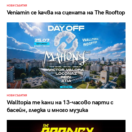
НОВИ СЪБИТИЯ
Veniamin се качва на сцената на The Rooftop
НОВИ СЪБИТИЯ
Walltopia те кани на 13-часово парти с
басейн, гледка и много музика