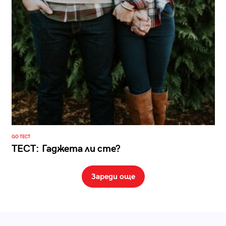
GO ТЕСТ
ТЕСТ: Гаджета ли сте?
Зареди още