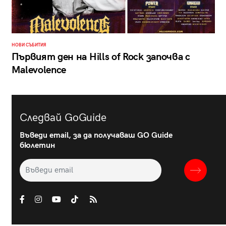
НОВИ СЪБИТИЯ
Първият ден на Hills of Rock започва с
Malevolence
Следвай GoGuide
Въведи email, за да получаваш GO Guide
бюлетин