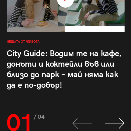
НЕЩАТА ОТ ЖИВОТА
City Guide: Водим те на кафе,
донъти и коктейли във или
близо до парк – май няма как
да е по-добър!
01
/ 04