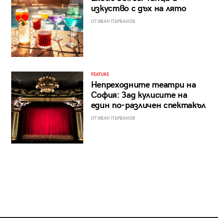
изкуство с дъх на лято
ОТ ИВАН ПЪРВАНОВ
FEATURE
Непреходните театри на
София: Зад кулисите на
един по-различен спектакъл
ОТ ИВАН ПЪРВАНОВ