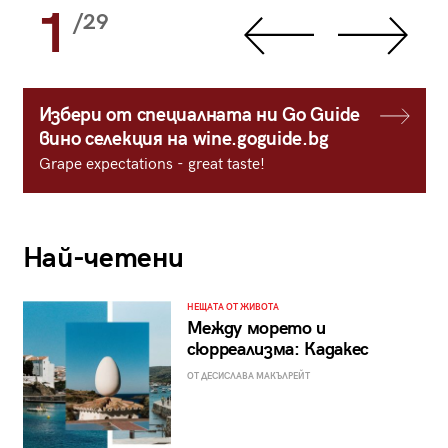
1
/29
Избери от специалната ни Go Guide
вино селекция на wine.goguide.bg
Grape expectations - great taste!
Най-четени
НЕЩАТА ОТ ЖИВОТА
Между морето и
сюрреализма: Кадакес
ОТ ДЕСИСЛАВА МАКЪЛРЕЙТ