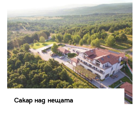
Сакар над нещата