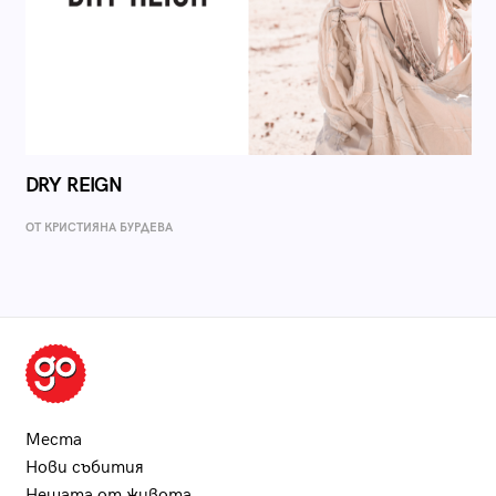
DRY REIGN
ОТ КРИСТИЯНА БУРДЕВА
Места
Нови събития
Нещата от живота