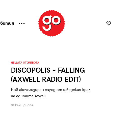
ъбития
НЕЩАТА ОТ ЖИВОТА
DISCOPOLIS – FALLING
(AXWELL RADIO EDIT)
Нов аксуелизиран саунд от шведския крал
на едитите Axwell
ОТ ЕЛИ ЦОНОВА