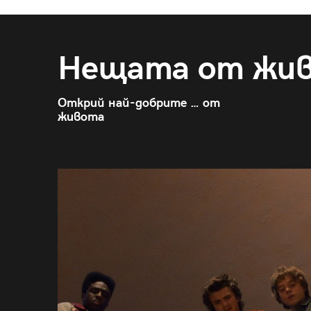
Нещата от жи
Открий най-добрите … от
живота