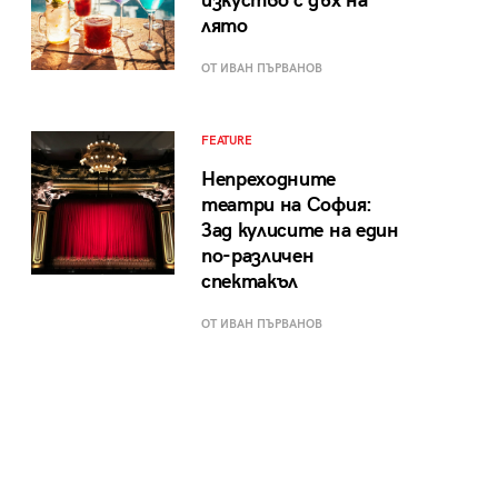
изкуство с дъх на
лято
ОТ ИВАН ПЪРВАНОВ
FEATURE
Непреходните
театри на София:
Зад кулисите на един
по-различен
спектакъл
ОТ ИВАН ПЪРВАНОВ