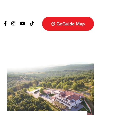
GoGuide Map