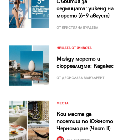
Събития за
седмицата: уикенд на
морето (6–9 август)
ОТ КРИСТИЯНА БУРДЕВА
НЕЩАТА ОТ ЖИВОТА
Между морето и
сюрреализма: Кадакес
ОТ ДЕСИСЛАВА МАКЪЛРЕЙТ
МЕСТА
Кои места да
посетиш по Южното
Черноморие (Част II)