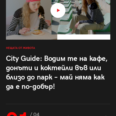
НЕЩАТА ОТ ЖИВОТА
City Guide: Водим те на кафе,
донъти и коктейли във или
близо до парк – май няма как
да е по-добър!
/ 04