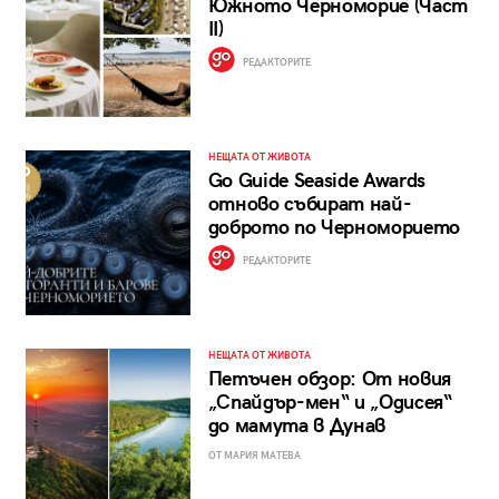
Южното Черноморие (Част
II)
РЕДАКТОРИТЕ
НЕЩАТА ОТ ЖИВОТА
Go Guide Seaside Awards
отново събират най-
доброто по Черноморието
РЕДАКТОРИТЕ
НЕЩАТА ОТ ЖИВОТА
Петъчен обзор: От новия
„Спайдър-мен“ и „Одисея“
до мамута в Дунав
ОТ МАРИЯ МАТЕВА