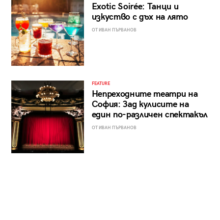
Exotic Soirée: Танци и
изкуство с дъх на лято
ОТ ИВАН ПЪРВАНОВ
FEATURE
Непреходните театри на
София: Зад кулисите на
един по-различен спектакъл
ОТ ИВАН ПЪРВАНОВ