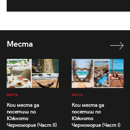
Места
МЕСТА
МЕСТА
Кои места да
Кои места да
посетиш по
посетиш по
Южното
Южното
Черноморие (Част II)
Черноморие (Част I)