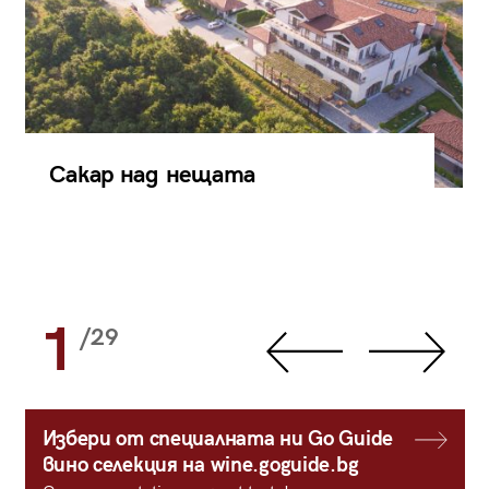
Сакар над нещата
1
/29
Избери от специалната ни Go Guide
вино селекция на wine.goguide.bg