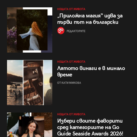
НЕЩАТА ОТ ЖИВОТА
„Приложна магия“ идва за
първи път на български
РЕДАКТОРИТЕ
НЕЩАТА ОТ ЖИВОТА
Лятото винаги е в минало
време
ОТ КАТИ МИКОВА
НЕЩАТА ОТ ЖИВОТА
Избери своите фаворити
сред категориите на Go
Guide Seaside Awards 2026!