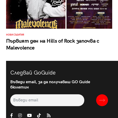
НОВИ СЪБИТИЯ
Първият ден на Hills of Rock започва с
Malevolence
Следвай GoGuide
Въведи email, за да получаваш GO Guide
бюлетин