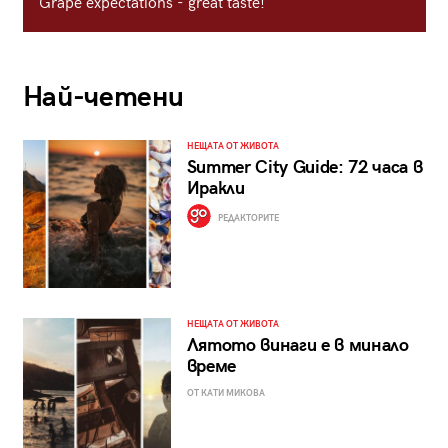
Grape expectations - great taste!
Най-четени
НЕЩАТА ОТ ЖИВОТА
Summer City Guide: 72 часа в
Иракли
РЕДАКТОРИТЕ
НЕЩАТА ОТ ЖИВОТА
Лятото винаги е в минало
време
ОТ КАТИ МИКОВА