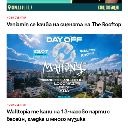
НОВИ СЪБИТИЯ
Veniamin се качва на сцената на The Rooftop
НОВИ СЪБИТИЯ
Walltopia те кани на 13-часово парти с
басейн, гледка и много музика