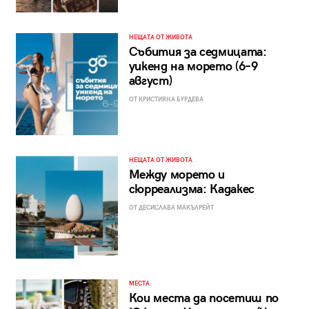
НЕЩАТА ОТ ЖИВОТА
Събития за седмицата:
уикенд на морето (6–9
август)
ОТ КРИСТИЯНА БУРДЕВА
НЕЩАТА ОТ ЖИВОТА
Между морето и
сюрреализма: Кадакес
ОТ ДЕСИСЛАВА МАКЪЛРЕЙТ
МЕСТА
Кои места да посетиш по