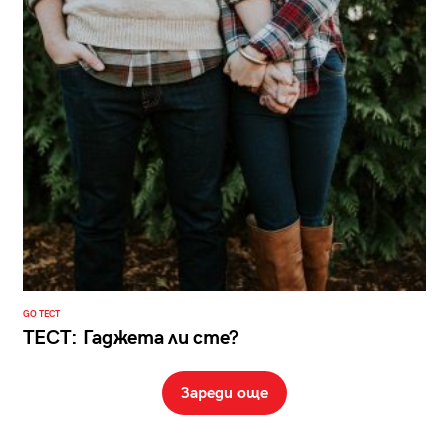
GO ТЕСТ
ТЕСТ: Гаджета ли сте?
Зареди още