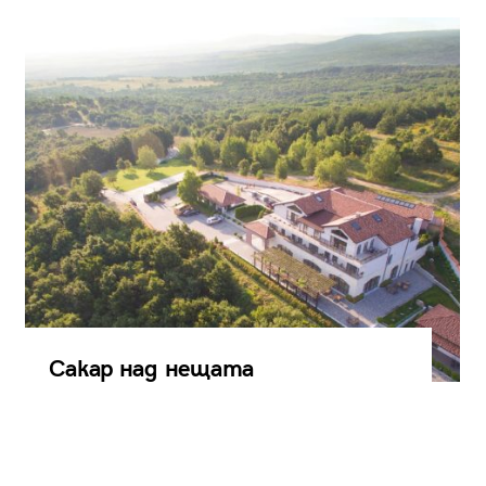
Сакар над нещата