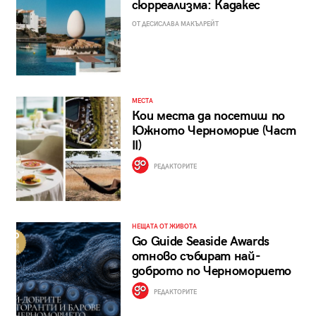
сюрреализма: Кадакес
ОТ ДЕСИСЛАВА МАКЪЛРЕЙТ
МЕСТА
Кои места да посетиш по
Южното Черноморие (Част
II)
РЕДАКТОРИТЕ
НЕЩАТА ОТ ЖИВОТА
Go Guide Seaside Awards
отново събират най-
доброто по Черноморието
РЕДАКТОРИТЕ