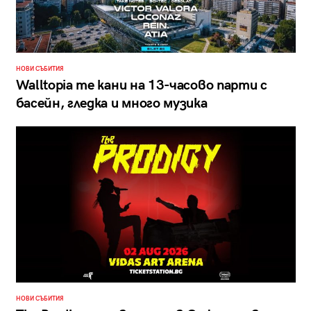
НОВИ СЪБИТИЯ
Walltopia те кани на 13-часово парти с
басейн, гледка и много музика
НОВИ СЪБИТИЯ