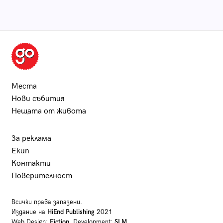
Места
Нови събития
Нещата от живота
За реклама
Екип
Контакти
Поверителност
Всички права запазени.
Издание на
HiEnd Publishing
2021
Web Design:
Fiction
, Development:
SLM