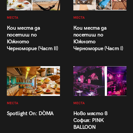
МЕСТА
МЕСТА
Кои места да
Кои места да
посетиш по
посетиш по
Южното
Южното
Черноморие (Част II)
Черноморие (Част I)
МЕСТА
МЕСТА
Spotlight On: DÒMA
Ново място в
София: PINK
BALLOON