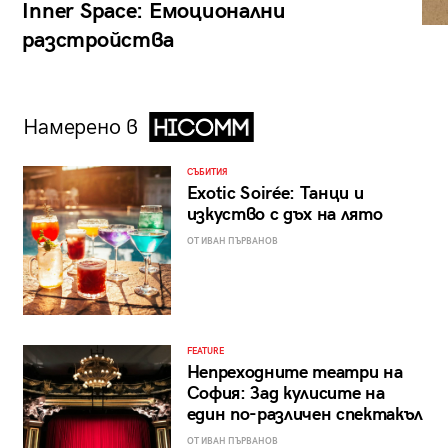
Inner Space: Емоционални
разстройства
Намерено в
СЪБИТИЯ
Exotic Soirée: Танци и
изкуство с дъх на лято
ОТ ИВАН ПЪРВАНОВ
FEATURE
Непреходните театри на
София: Зад кулисите на
един по-различен спектакъл
ОТ ИВАН ПЪРВАНОВ