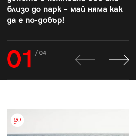
близо до парк – май няма как
да е по-добър!
01
/ 04