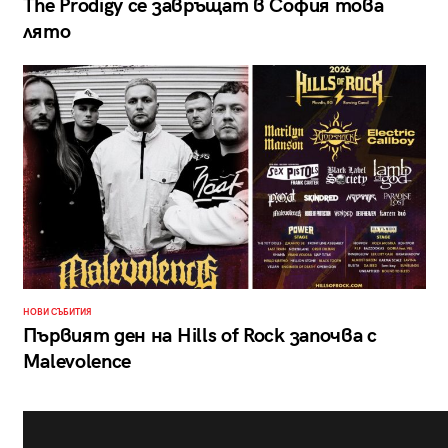
The Prodigy се завръщат в София това
лято
НОВИ СЪБИТИЯ
Първият ден на Hills of Rock започва с
Malevolence