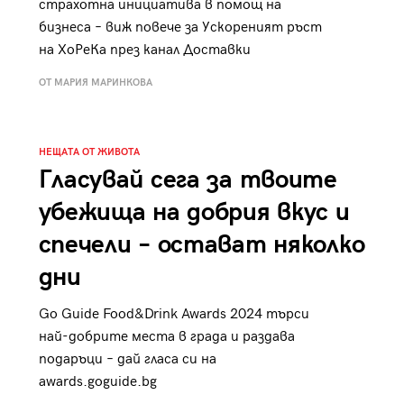
страхотна инициатива в помощ на
к
Tender is the Wine – Какво
бизнеса – виж повече за Ускореният ръст
чаша
се пие на Лазурния бряг
на ХоРеКа през канал Доставки
ОТ МАРИЯ МАРИНКОВА
НЕЩАТА ОТ ЖИВОТА
29
Гласувай сега за твоите
/29
убежища на добрия вкус и
спечели – остават няколко
дни
Go Guide Food&Drink Awards 2024 търси
най-добрите места в града и раздава
подаръци – дай гласа си на
awards.goguide.bg