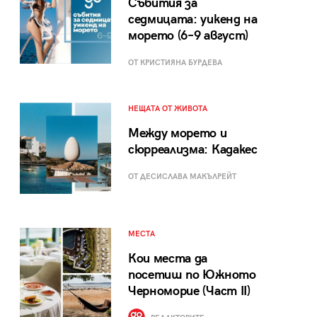
Събития за
седмицата: уикенд на
морето (6–9 август)
ОТ КРИСТИЯНА БУРДЕВА
НЕЩАТА ОТ ЖИВОТА
Между морето и
сюрреализма: Кадакес
ОТ ДЕСИСЛАВА МАКЪЛРЕЙТ
МЕСТА
Кои места да
посетиш по Южното
Черноморие (Част II)