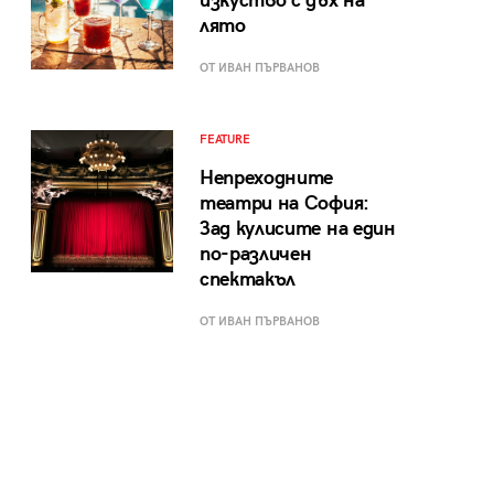
изкуство с дъх на
лято
ОТ ИВАН ПЪРВАНОВ
FEATURE
Непреходните
театри на София:
Зад кулисите на един
по-различен
спектакъл
ОТ ИВАН ПЪРВАНОВ