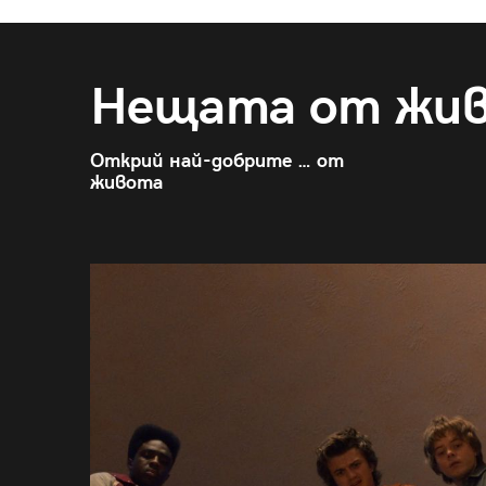
Нещата от жи
Открий най-добрите … от
живота