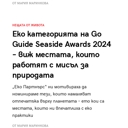
ОТ МАРИЯ МАРИНКОВА
НЕЩАТА ОТ ЖИВОТА
Еко категорията на Go
Guide Seaside Awards 2024
– виж местата, които
работят с мисъл за
природата
„Еко Партнърс“ ни мотивираха да
номинираме тези, които намаляват
отпечатъка върху планетата – ето кои са
местата, които ни впечатлиха с еко
практики
ОТ МАРИЯ МАРИНКОВА