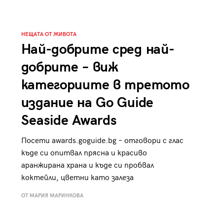
НЕЩАТА ОТ ЖИВОТА
Най-добрите сред най-
добрите – виж
категориите в третото
издание на Go Guide
Seaside Awards
Посети awards.goguide.bg – отговори с глас
къде си опитвал прясна и красиво
аранжирана храна и къде си пробвал
коктейли, цветни като залеза
ОТ МАРИЯ МАРИНКОВА