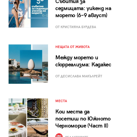
Събития за
седмицата: уикенд на
морето (6–9 август)
ОТ КРИСТИЯНА БУРДЕВА
НЕЩАТА ОТ ЖИВОТА
Между морето и
сюрреализма: Кадакес
ОТ ДЕСИСЛАВА МАКЪЛРЕЙТ
МЕСТА
Кои места да
посетиш по Южното
Черноморие (Част II)