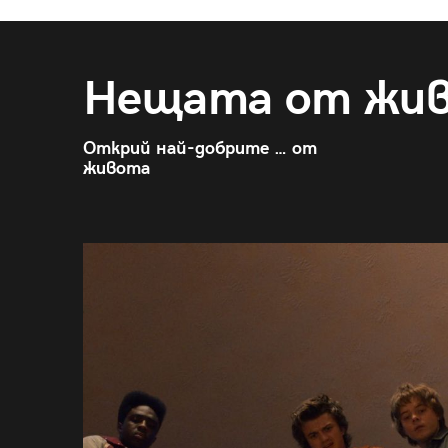
Нещата от жи
Открий най-добрите … от
живота