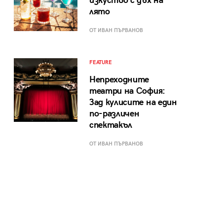
изкуство с дъх на
лято
ОТ ИВАН ПЪРВАНОВ
FEATURE
Непреходните
театри на София:
Зад кулисите на един
по-различен
спектакъл
ОТ ИВАН ПЪРВАНОВ