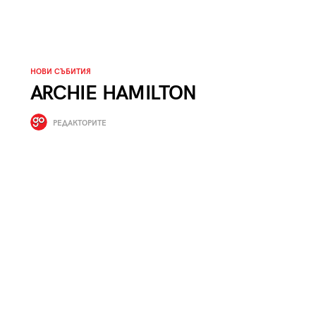
к
Tender is the Wine – Какво
чаша
се пие на Лазурния бряг
НОВИ СЪБИТИЯ
ARCHIE HAMILTON
РЕДАКТОРИТЕ
29
/29