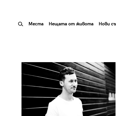
Места
Нещата от живота
Нови с