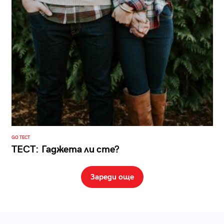
GO ТЕСТ
ТЕСТ: Гаджета ли сте?
Зареди още