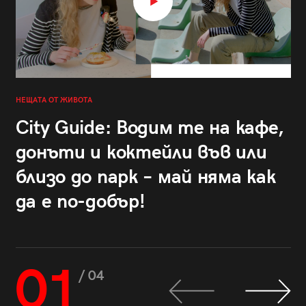
НЕЩАТА ОТ ЖИВОТА
City Guide: Водим те на кафе,
донъти и коктейли във или
близо до парк – май няма как
да е по-добър!
01
/ 04