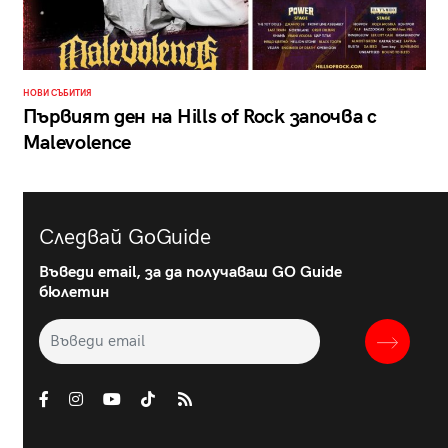
НОВИ СЪБИТИЯ
Първият ден на Hills of Rock започва с
Malevolence
Следвай GoGuide
Въведи email, за да получаваш GO Guide
бюлетин