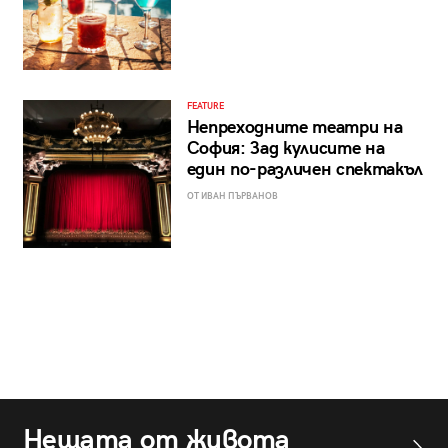
FEATURE
Непреходните театри на
София: Зад кулисите на
един по-различен спектакъл
ОТ ИВАН ПЪРВАНОВ
Нещата от живота