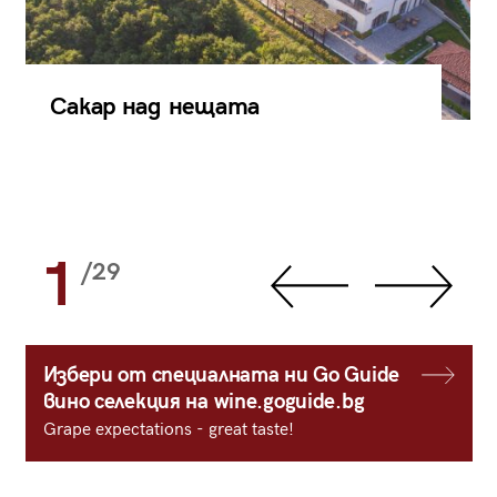
Сакар над нещата
1
/29
Избери от специалната ни Go Guide
вино селекция на wine.goguide.bg
Grape expectations - great taste!