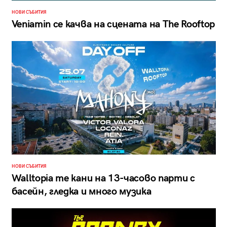
НОВИ СЪБИТИЯ
Veniamin се качва на сцената на The Rooftop
НОВИ СЪБИТИЯ
Walltopia те кани на 13-часово парти с
басейн, гледка и много музика