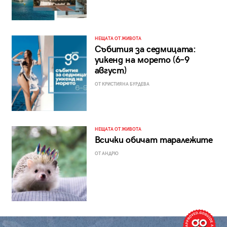
НЕЩАТА ОТ ЖИВОТА
Събития за седмицата:
уикенд на морето (6–9
август)
ОТ КРИСТИЯНА БУРДЕВА
НЕЩАТА ОТ ЖИВОТА
Всички обичат таралежите
ОТ АНДРЮ