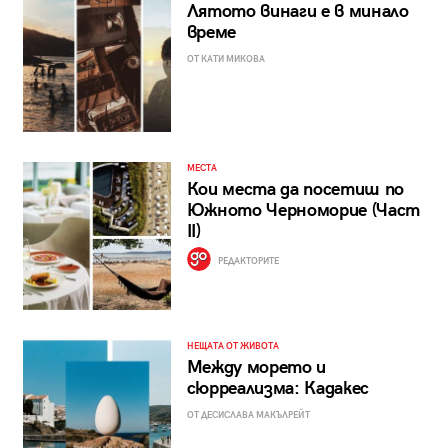
Лятото винаги е в минало
време
ОТ КАТИ МИКОВА
МЕСТА
Кои места да посетиш по
Южното Черноморие (Част
II)
РЕДАКТОРИТЕ
НЕЩАТА ОТ ЖИВОТА
Между морето и
сюрреализма: Кадакес
ОТ ДЕСИСЛАВА МАКЪЛРЕЙТ