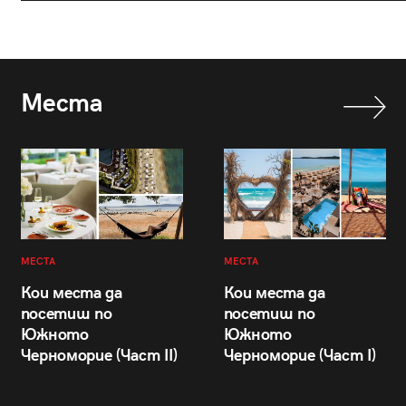
Места
МЕСТА
МЕСТА
Кои места да
Кои места да
посетиш по
посетиш по
Южното
Южното
Черноморие (Част II)
Черноморие (Част I)