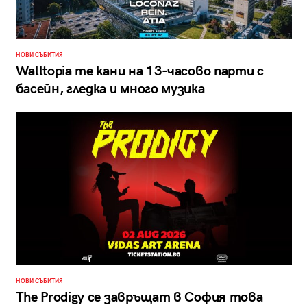
НОВИ СЪБИТИЯ
Walltopia те кани на 13-часово парти с
басейн, гледка и много музика
НОВИ СЪБИТИЯ
The Prodigy се завръщат в София това