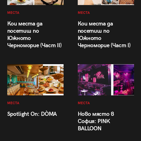
МЕСТА
МЕСТА
Кои места да
Кои места да
посетиш по
посетиш по
Южното
Южното
Черноморие (Част II)
Черноморие (Част I)
МЕСТА
МЕСТА
Spotlight On: DÒMA
Ново място в
София: PINK
BALLOON