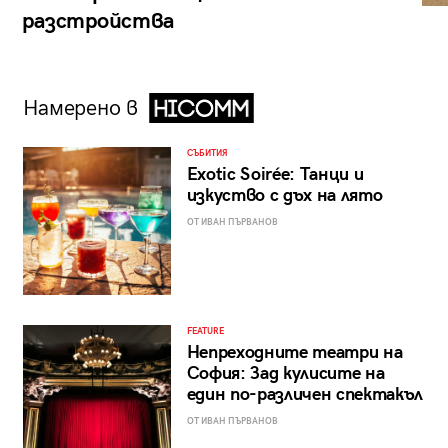
разстройства
Намерено в
СЪБИТИЯ
Exotic Soirée: Танци и
изкуство с дъх на лято
ОТ ИВАН ПЪРВАНОВ
FEATURE
Непреходните театри на
София: Зад кулисите на
един по-различен спектакъл
ОТ ИВАН ПЪРВАНОВ