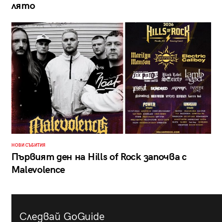
лято
НОВИ СЪБИТИЯ
Първият ден на Hills of Rock започва с
Malevolence
Следвай GoGuide