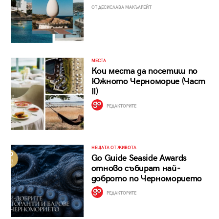
ОТ ДЕСИСЛАВА МАКЪЛРЕЙТ
МЕСТА
Кои места да посетиш по
Южното Черноморие (Част
II)
РЕДАКТОРИТЕ
НЕЩАТА ОТ ЖИВОТА
Go Guide Seaside Awards
отново събират най-
доброто по Черноморието
РЕДАКТОРИТЕ