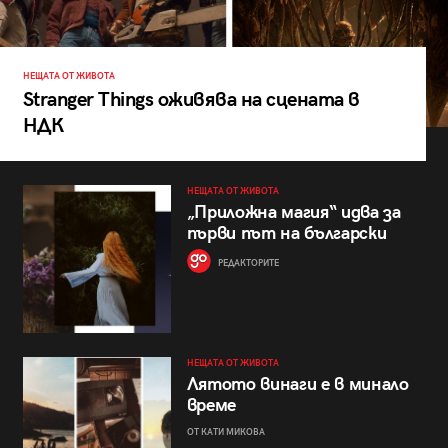
НЕЩАТА ОТ ЖИВОТА
Stranger Things оживява на сцената в
НДК
НЕЩАТА ОТ ЖИВОТА
„Приложна магия“ идва за
първи път на български
РЕДАКТОРИТЕ
НЕЩАТА ОТ ЖИВОТА
Лятото винаги е в минало
време
ОТ КАТИ МИКОВА