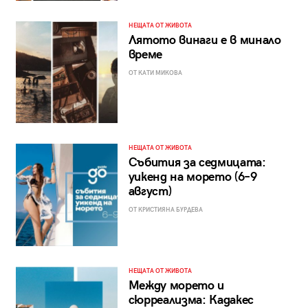
НЕЩАТА ОТ ЖИВОТА
Лятото винаги е в минало
време
ОТ КАТИ МИКОВА
НЕЩАТА ОТ ЖИВОТА
Събития за седмицата:
уикенд на морето (6–9
август)
ОТ КРИСТИЯНА БУРДЕВА
НЕЩАТА ОТ ЖИВОТА
Между морето и
сюрреализма: Кадакес