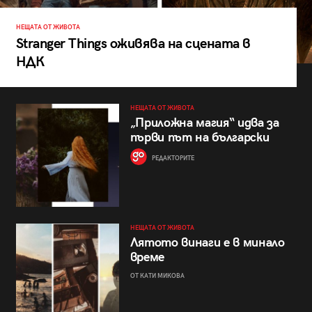
НЕЩАТА ОТ ЖИВОТА
Stranger Things оживява на сцената в
НДК
НЕЩАТА ОТ ЖИВОТА
„Приложна магия“ идва за
първи път на български
РЕДАКТОРИТЕ
НЕЩАТА ОТ ЖИВОТА
Лятото винаги е в минало
време
ОТ КАТИ МИКОВА