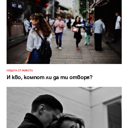
НЕЩАТА ОТ ЖИВОТА
И кво, компот ли да ти отворя?