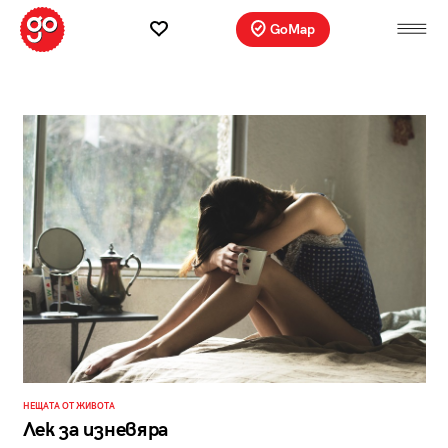
GoMap
НЕЩАТА ОТ ЖИВОТА
Лек за изневяра