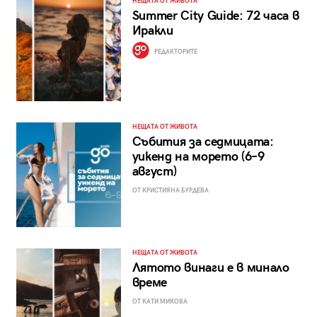
НЕЩАТА ОТ ЖИВОТА
Summer City Guide: 72 часа в
Иракли
РЕДАКТОРИТЕ
НЕЩАТА ОТ ЖИВОТА
Събития за седмицата:
уикенд на морето (6–9
август)
ОТ КРИСТИЯНА БУРДЕВА
НЕЩАТА ОТ ЖИВОТА
Лятото винаги е в минало
време
ОТ КАТИ МИКОВА