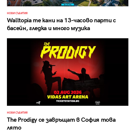
НОВИ СЪБИТИЯ
Walltopia те кани на 13-часово парти с
басейн, гледка и много музика
НОВИ СЪБИТИЯ
The Prodigy се завръщат в София това
лято