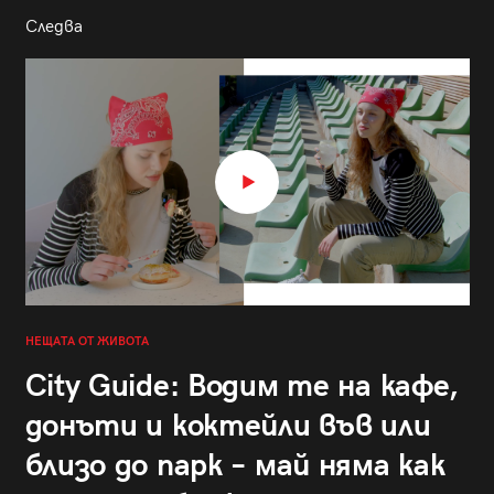
Следва
НЕЩАТА ОТ ЖИВОТА
City Guide: Водим те на кафе,
донъти и коктейли във или
близо до парк – май няма как