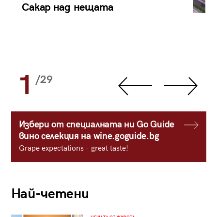
Сакар над нещата
1
/29
Избери от специалната ни Go Guide
вино селекция на wine.goguide.bg
Grape expectations - great taste!
Най-четени