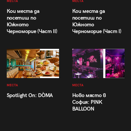
МЕСТА
МЕСТА
Кои места да
Кои места да
посетиш по
посетиш по
Южното
Южното
Черноморие (Част II)
Черноморие (Част I)
МЕСТА
МЕСТА
Spotlight On: DÒMA
Ново място в
София: PINK
BALLOON