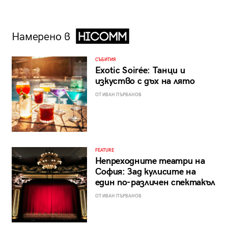
Намерено в
СЪБИТИЯ
Exotic Soirée: Танци и
изкуство с дъх на лято
ОТ ИВАН ПЪРВАНОВ
FEATURE
Непреходните театри на
София: Зад кулисите на
един по-различен спектакъл
ОТ ИВАН ПЪРВАНОВ