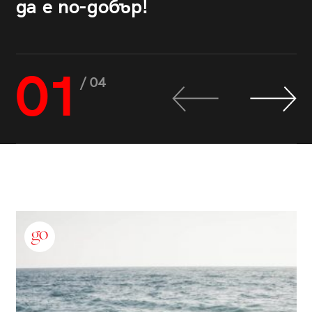
да е по-добър!
01
/ 04