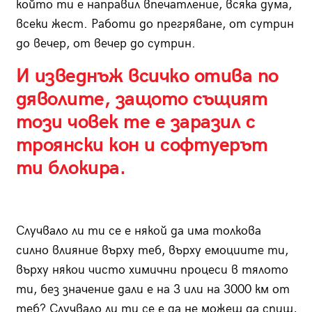
който ти е направил впечатление, всяка дума,
всеки жест. Работи до прегряване, от сутрин
до вечер, от вечер до сутрин.
И изведнъж всичко отива по
дяволите, защото същият
този човек те е заразил с
троянски кон и софтуерът
ти блокира.
Случвало ли ти се е някой да има толкова
силно влияние върху теб, върху емоциите ти,
върху някои чисто химични процеси в тялото
ти, без значение дали е на 3 или на 3000 км от
теб? Случвало ли ти се е да не можеш да спиш,