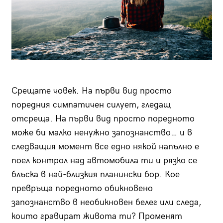
Срещате човек. На първи вид просто
поредния симпатичен силует, гледащ
отсреща. На първи вид просто поредното
може би малко ненужно запознанство… и в
следващия момент все едно някой напълно е
поел контрол над автомобила ти и рязко се
блъска в най-близкия планински бор. Кое
превръща поредното обикновено
запознанство в необикновен белег или следа,
които гравират живота ти? Променят