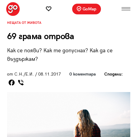
GoMap
НЕЩАТА ОТ ЖИВОТА
69 грама отрова
Как се появи? Как те допуснах? Как да се
въздържам?
от С.Н./Е.И. / 08.11.2017
0 коментара
Сподели: