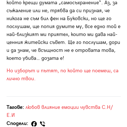
който крещи думата „самосъхранение“. Аз, за
съжаление или не, трябва да си призная, че
никога не съм бил фен на Буковски, но ще го
послушам, ще попия думите му, все едно той е
най-близкият ми приятел, които ми дава най-
ценния житейски съвет. Ще го послушам, дори
и да знам, че всъщност не е отровата това,
което убива… дозата е!
Но изборът и пътят, по който ще поемеш, са
лично твои.
Тагове:
любов
влияние
емоции
чувства
С.Н/
Е.И
Сподели: