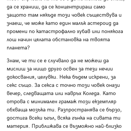
да се храниш, да се концентрираш само
защото там някъде този човек съществува и
знаеш, че може като един малък астероид да
промени по катастрофално хубав или понякога
лош начин цялата обстановка на твоята
планета?
Знам, че ти се е случвало да не можеш да
мислиш за нищо друго освен за тези нечии
докосвания, целувки. Нека бъдем искрени, за
секс също. За секса с точно този човек онази
вечер, следващата или навръх Коледа. Като
отрова с минимален грамаж този екземпляр
обхваща мозъка ти. Разпространява се бързо,
достига всеки ъгъл, всяка гънка на сивата ти
материя. Приближава се възможно най-близко