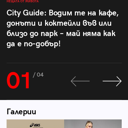
НЕЩАТА ОТ ЖИВОТА
City Guide: Водим те на кафе,
донъти и коктейли във или
близо до парк – май няма как
да е по-добър!
01
/ 04
Галерии