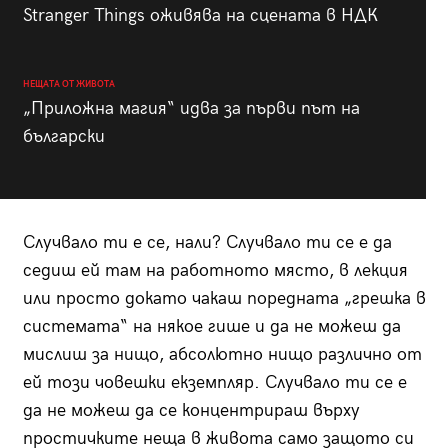
Stranger Things оживява на сцената в НДК
НЕЩАТА ОТ ЖИВОТА
„Приложна магия“ идва за първи път на
български
Случвало ти е се, нали? Случвало ти се е да
седиш ей там на работното място, в лекция
или просто докато чакаш поредната „грешка в
системата“ на някое гише и да не можеш да
мислиш за нищо, абсолютно нищо различно от
ей този човешки екземпляр. Случвало ти се е
да не можеш да се концентрираш върху
простичките неща в живота само защото си