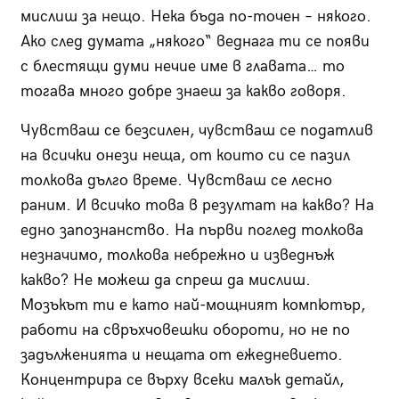
мислиш за нещо. Нека бъда по-точен – някого.
Ако след думата „някого“ веднага ти се появи
с блестящи думи нечие име в главата… то
тогава много добре знаеш за какво говоря.
Чувстваш се безсилен, чувстваш се податлив
на всички онези неща, от които си се пазил
толкова дълго време. Чувстваш се лесно
раним. И всичко това в резултат на какво? На
едно запознанство. На първи поглед толкова
незначимо, толкова небрежно и изведнъж
какво? Не можеш да спреш да мислиш.
Мозъкът ти е като най-мощният компютър,
работи на свръхчовешки обороти, но не по
задълженията и нещата от ежедневието.
Концентрира се върху всеки малък детайл,