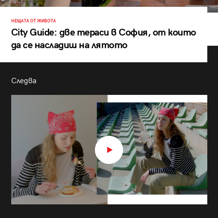
НЕЩАТА ОТ ЖИВОТА
City Guide: две тераси в София, от които
да се насладиш на лятото
Следва