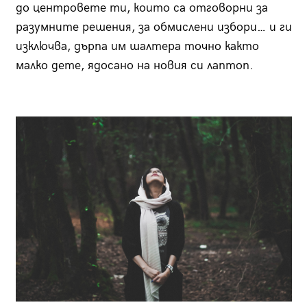
до центровете ти, които са отговорни за
разумните решения, за обмислени избори… и ги
изключва, дърпа им шалтера точно както
малко дете, ядосано на новия си лаптоп.