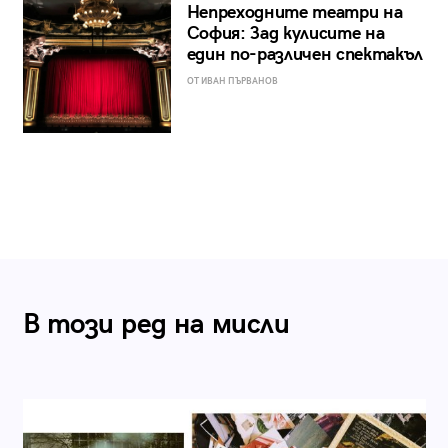
Непреходните театри на
София: Зад кулисите на
един по-различен спектакъл
ОТ ИВАН ПЪРВАНОВ
В този ред на мисли