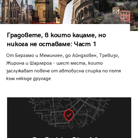
Градовете, в които кацаме, но
никога не оставаме: Част 1
От Бергамо и Меминген, до Айндховен, Тревизо,
Жирона и Шарлероа - шест места, които
заслужават повече от автобусна спирка по пътя
към някъде другаде