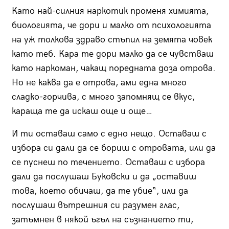
Като най-силния наркотик променя химията,
биологията, че дори и малко от психологията
на уж толкова здраво стъпил на земята човек
като теб. Кара те дори малко да се чувстваш
като наркоман, чакащ поредната доза отрова.
Но не каква да е отрова, ами една много
сладко-горчива, с много запомнящ се вкус,
караща те да искаш още и още…
И ти оставаш само с едно нещо. Оставаш с
избора си дали да се бориш с отровата, или да
се пуснеш по течението. Оставаш с избора
дали да послушаш Буковски и да „оставиш
това, което обичаш, да те убие“, или да
послушаш вътрешния си разумен глас,
затъмнен в някой ъгъл на съзнанието ти,