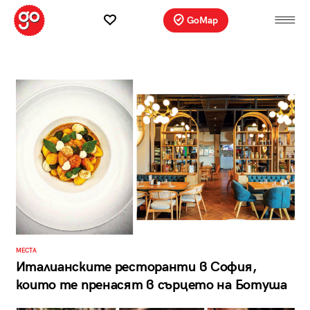
GoMap
МЕСТА
Италианските ресторанти в София,
които те пренасят в сърцето на Ботуша