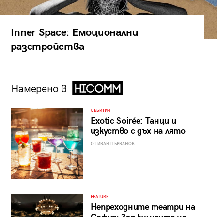
Inner Space: Емоционални
разстройства
Намерено в
СЪБИТИЯ
Exotic Soirée: Танци и
изкуство с дъх на лято
ОТ ИВАН ПЪРВАНОВ
FEATURE
Непреходните театри на