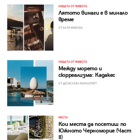
НЕЩАТА ОТ ЖИВОТА
Лятото винаги е в минало
време
ОТ КАТИ МИКОВА
НЕЩАТА ОТ ЖИВОТА
Между морето и
сюрреализма: Кадакес
ОТ ДЕСИСЛАВА МАКЪЛРЕЙТ
МЕСТА
Кои места да посетиш по
Южното Черноморие (Част
II)