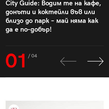
City Guide: Водим те на кафе,
донъти и коктейли във или
близо до парк – май няма как
да е по-добър!
01
/ 04