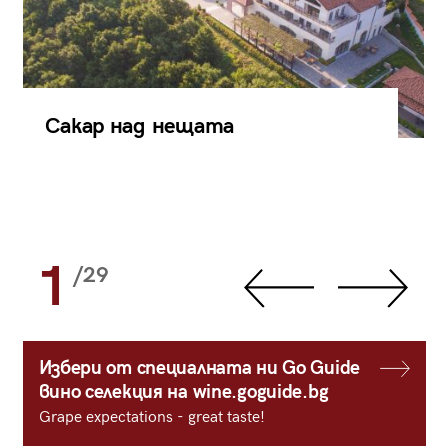
Сакар над нещата
1
/29
Избери от специалната ни Go Guide
вино селекция на wine.goguide.bg
Grape expectations - great taste!