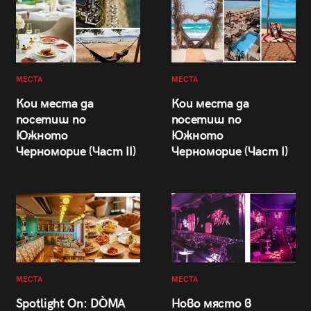
МЕСТА
МЕСТА
Кои места да
Кои места да
посетиш по
посетиш по
Южното
Южното
Черноморие (Част II)
Черноморие (Част I)
МЕСТА
МЕСТА
Spotlight On: DÒMA
Ново място в