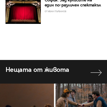
София: Зад кулисите на
един по-различен спектакъл
ОТ ИВАН ПЪРВАНОВ
Нещата от живота