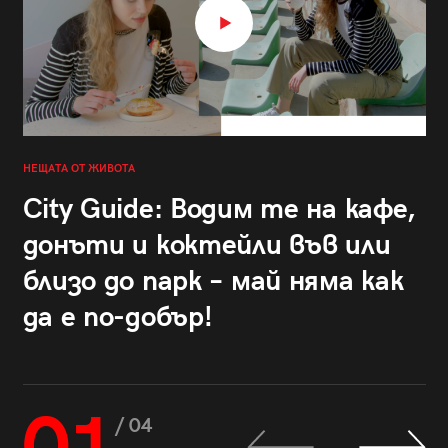
НЕЩАТА ОТ ЖИВОТА
City Guide: Водим те на кафе,
донъти и коктейли във или
близо до парк – май няма как
да е по-добър!
/ 04