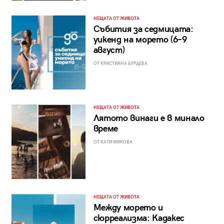
НЕЩАТА ОТ ЖИВОТА
Събития за седмицата:
уикенд на морето (6–9
август)
ОТ КРИСТИЯНА БУРДЕВА
НЕЩАТА ОТ ЖИВОТА
Лятото винаги е в минало
време
ОТ КАТИ МИКОВА
НЕЩАТА ОТ ЖИВОТА
Между морето и
сюрреализма: Кадакес