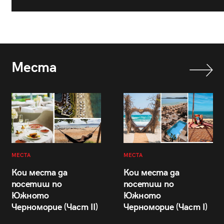
Места
МЕСТА
МЕСТА
Кои места да
Кои места да
посетиш по
посетиш по
Южното
Южното
Черноморие (Част II)
Черноморие (Част I)