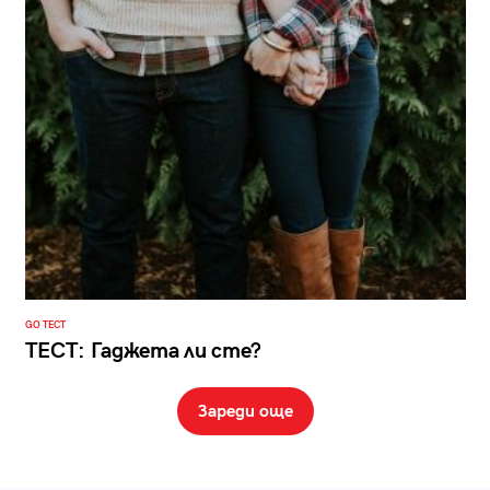
GO ТЕСТ
ТЕСТ: Гаджета ли сте?
Зареди още