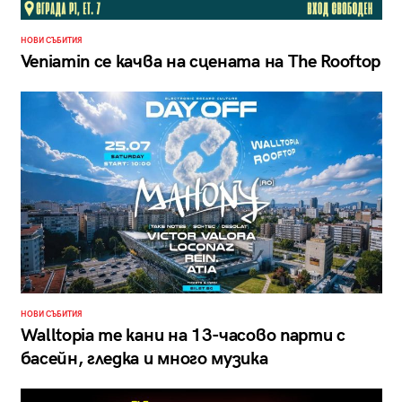
НОВИ СЪБИТИЯ
Veniamin се качва на сцената на The Rooftop
НОВИ СЪБИТИЯ
Walltopia те кани на 13-часово парти с
басейн, гледка и много музика