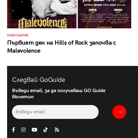
НОВИ СЪБИТИЯ
Първият ден на Hills of Rock започва с
Malevolence
Следвай GoGuide
Въведи email, за да получаваш GO Guide
бюлетин