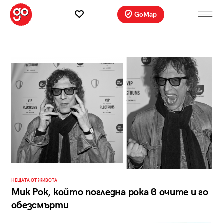
GoMap
НЕЩАТА ОТ ЖИВОТА
Мик Рок, който погледна рока в очите и го
обезсмърти