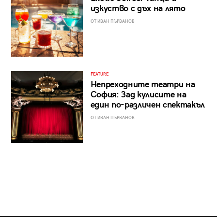
изкуство с дъх на лято
ОТ ИВАН ПЪРВАНОВ
FEATURE
Непреходните театри на
София: Зад кулисите на
един по-различен спектакъл
ОТ ИВАН ПЪРВАНОВ