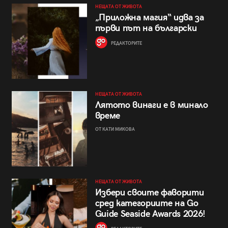
НЕЩАТА ОТ ЖИВОТА
„Приложна магия“ идва за
първи път на български
РЕДАКТОРИТЕ
НЕЩАТА ОТ ЖИВОТА
Лятото винаги е в минало
време
ОТ КАТИ МИКОВА
НЕЩАТА ОТ ЖИВОТА
Избери своите фаворити
сред категориите на Go
Guide Seaside Awards 2026!