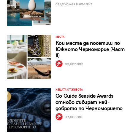
ОТ ДЕСИСЛАВА МАКЪЛРЕЙТ
МЕСТА
Кои места да посетиш по
Южното Черноморие (Част
II)
РЕДАКТОРИТЕ
НЕЩАТА ОТ ЖИВОТА
Go Guide Seaside Awards
отново събират най-
доброто по Черноморието
РЕДАКТОРИТЕ