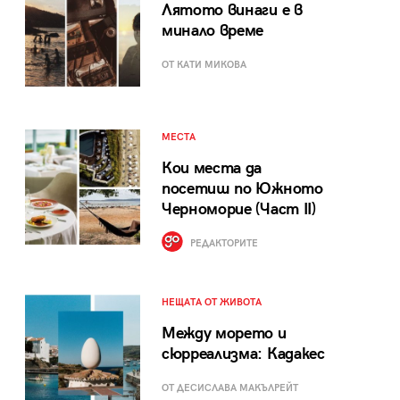
Лятото винаги е в
минало време
ОТ КАТИ МИКОВА
МЕСТА
Кои места да
посетиш по Южното
Черноморие (Част II)
РЕДАКТОРИТЕ
НЕЩАТА ОТ ЖИВОТА
Между морето и
сюрреализма: Кадакес
ОТ ДЕСИСЛАВА МАКЪЛРЕЙТ