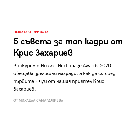
к
Tender is the Wine – Какво
чаша
се пие на Лазурния бряг
НЕЩАТА ОТ ЖИВОТА
5 съвета за топ кадри от
Крис Захариев
29
/29
Конкурсът Huawei Next Image Awards 2020
обещава зрелищни награди, а как да си сред
първите – чуй от нашия приятел Крис
Захариев.
ОТ МИХАЕЛА САМАРДЖИЕВА