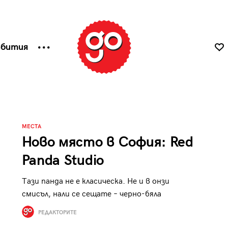
ъбития
МЕСТА
Ново място в София: Red
Panda Studio
Тази панда не е класическа. Не и в онзи
смисъл, нали се сещате – черно-бяла
РЕДАКТОРИТЕ