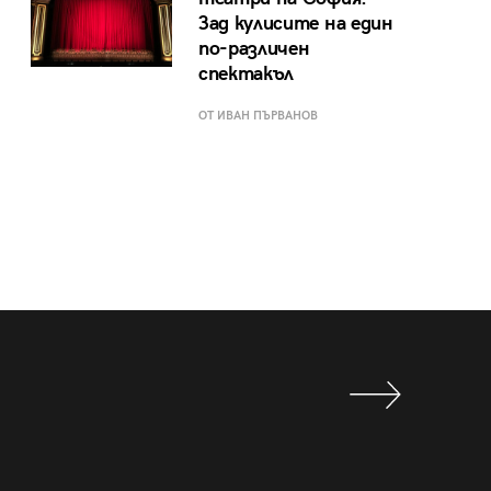
Зад кулисите на един
по-различен
спектакъл
ОТ ИВАН ПЪРВАНОВ