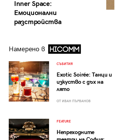
Inner Space:
Емоционални
разстройства
Намерено в
СЪБИТИЯ
Exotic Soirée: Танци и
изкуство с дъх на
лято
ОТ ИВАН ПЪРВАНОВ
FEATURE
Непреходните
театри на София: