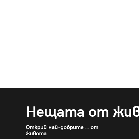
Нещата от жи
Открий най-добрите … от
живота