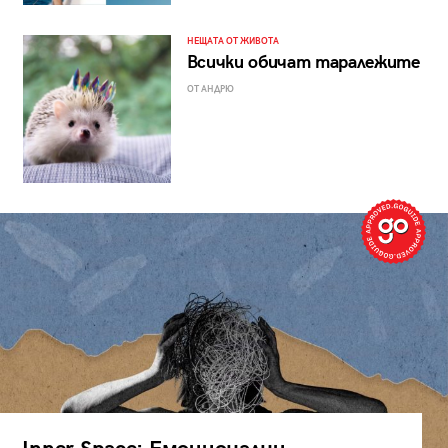
НЕЩАТА ОТ ЖИВОТА
Всички обичат таралежите
ОТ АНДРЮ