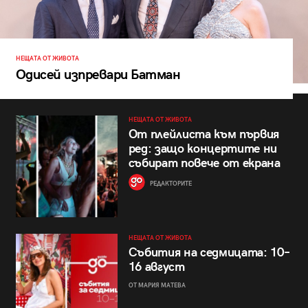
НЕЩАТА ОТ ЖИВОТА
Одисей изпревари Батман
НЕЩАТА ОТ ЖИВОТА
От плейлиста към първия
ред: защо концертите ни
събират повече от екрана
РЕДАКТОРИТЕ
НЕЩАТА ОТ ЖИВОТА
Събития на седмицата: 10–
16 август
ОТ МАРИЯ МАТЕВА