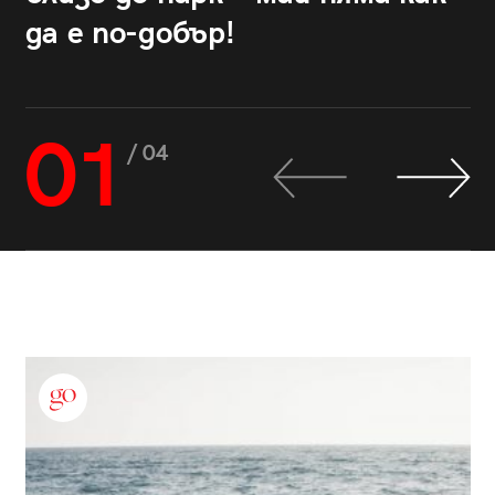
да е по-добър!
01
/ 04