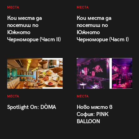
МЕСТА
МЕСТА
Кои места да
Кои места да
посетиш по
посетиш по
Южното
Южното
Черноморие (Част II)
Черноморие (Част I)
МЕСТА
МЕСТА
Spotlight On: DÒMA
Ново място в
София: PINK
BALLOON