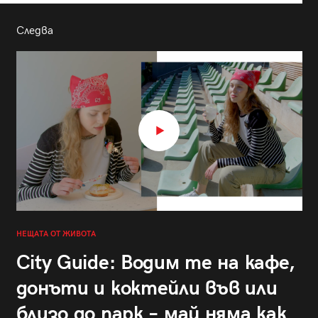
Следва
НЕЩАТА ОТ ЖИВОТА
City Guide: Водим те на кафе,
донъти и коктейли във или
близо до парк – май няма как