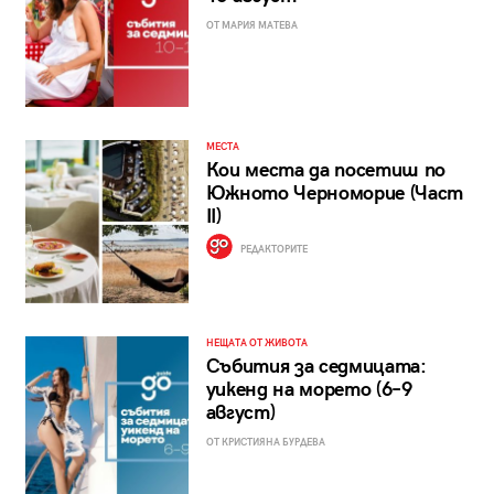
ОТ МАРИЯ МАТЕВА
МЕСТА
Кои места да посетиш по
Южното Черноморие (Част
II)
РЕДАКТОРИТЕ
НЕЩАТА ОТ ЖИВОТА
Събития за седмицата:
уикенд на морето (6–9
август)
ОТ КРИСТИЯНА БУРДЕВА