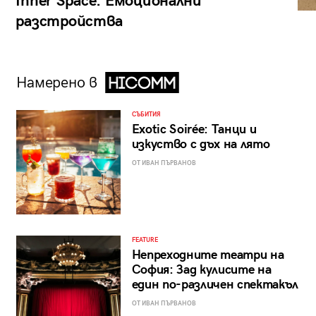
Inner Space: Емоционални
разстройства
Намерено в
СЪБИТИЯ
Exotic Soirée: Танци и
изкуство с дъх на лято
ОТ ИВАН ПЪРВАНОВ
FEATURE
Непреходните театри на
София: Зад кулисите на
един по-различен спектакъл
ОТ ИВАН ПЪРВАНОВ