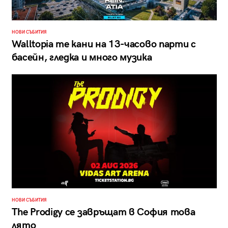
НОВИ СЪБИТИЯ
Walltopia те кани на 13-часово парти с
басейн, гледка и много музика
НОВИ СЪБИТИЯ
The Prodigy се завръщат в София това
лято