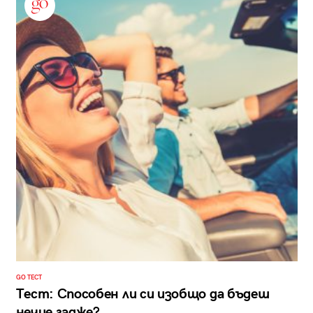
GO ТЕСТ
Тест: Способен ли си изобщо да бъдеш
нечие гадже?