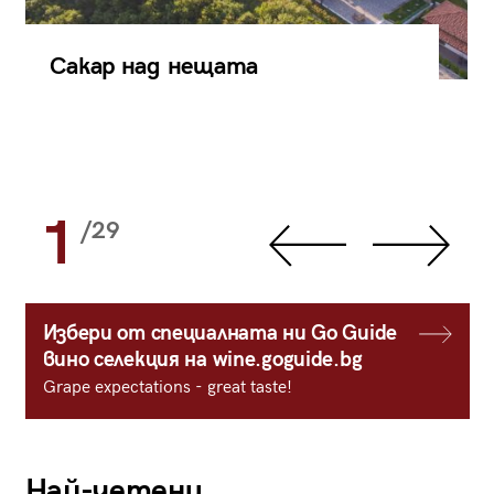
Сакар над нещата
1
/29
Избери от специалната ни Go Guide
вино селекция на wine.goguide.bg
Grape expectations - great taste!
Най-четени