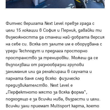
Фитнес веригата Next Level превзе града с
цели 15 локации в София и Перник, давайки ти
възможността да станеш най-добрата версия
на себе си. Всяка от залите им е оборудвана с
уреди Technogym и предлага просторно
пространство за тренировки. Можеш да се
възползваш от разнообразни групови
занимания или да релаксираш в сауната и
парната баня след всяко физическо
предизвикателство. Next Level е
„Перфектното място за всяка форма“,
подходящо е за всички нива, възрасти и цели.
Всички зали приемат Multisport карта, което