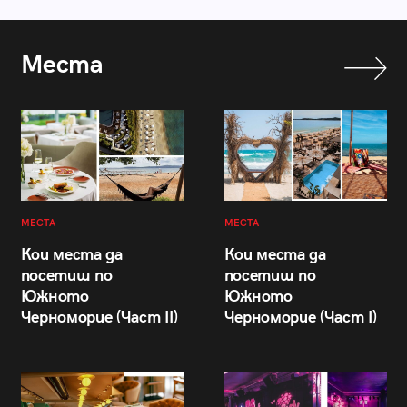
Места
МЕСТА
МЕСТА
Кои места да
Кои места да
посетиш по
посетиш по
Южното
Южното
Черноморие (Част II)
Черноморие (Част I)