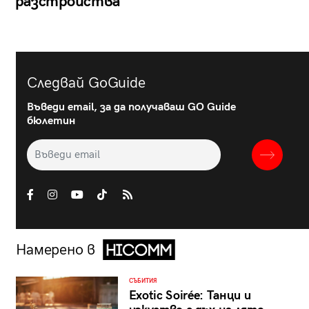
разстройства
Следвай GoGuide
Въведи email, за да получаваш GO Guide
бюлетин
Намерено в
СЪБИТИЯ
Exotic Soirée: Танци и