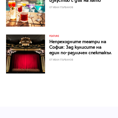
изкуство с дъх на лято
ОТ ИВАН ПЪРВАНОВ
FEATURE
Непреходните театри на
София: Зад кулисите на
един по-различен спектакъл
ОТ ИВАН ПЪРВАНОВ