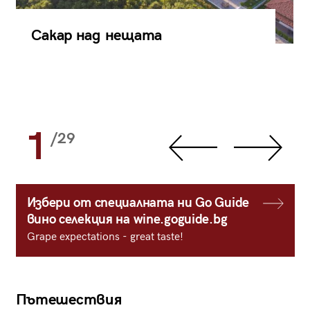
Сакар над нещата
1
/29
Избери от специалната ни Go Guide
вино селекция на wine.goguide.bg
Grape expectations - great taste!
Пътешествия