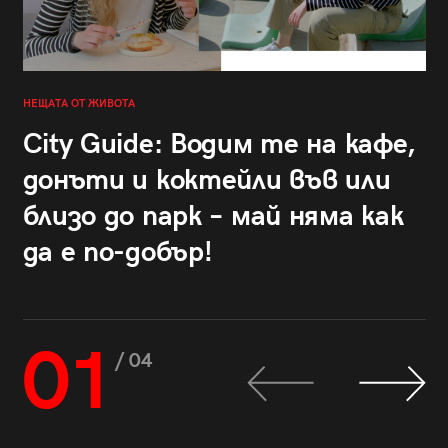
НЕЩАТА ОТ ЖИВОТА
City Guide: Водим те на кафе,
донъти и коктейли във или
близо до парк – май няма как
да е по-добър!
01
/ 04