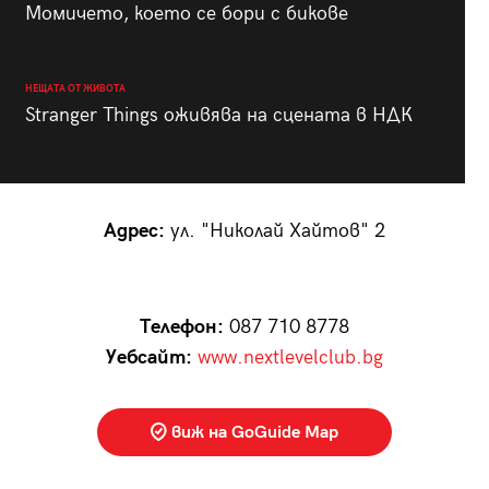
Момичето, което се бори с бикове
НЕЩАТА ОТ ЖИВОТА
Stranger Things оживява на сцената в НДК
Адрес:
ул. "Николай Хайтов" 2
Телефон:
087 710 8778
Уебсайт:
www.nextlevelclub.bg
виж на GoGuide Map