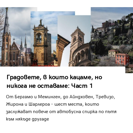
Градовете, в които кацаме, но
никога не оставаме: Част 1
От Бергамо и Меминген, до Айндховен, Тревизо,
Жирона и Шарлероа - шест места, които
заслужават повече от автобусна спирка по пътя
към някъде другаде