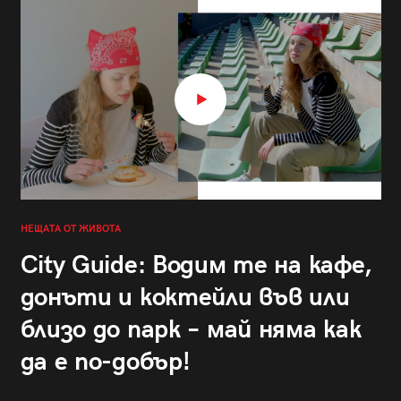
НЕЩАТА ОТ ЖИВОТА
City Guide: Водим те на кафе,
донъти и коктейли във или
близо до парк – май няма как
да е по-добър!