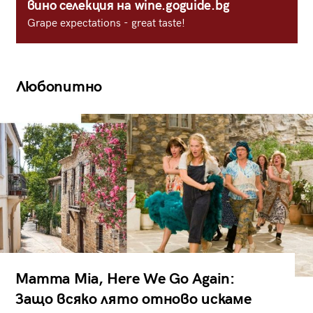
вино селекция на wine.goguide.bg
Grape expectations - great taste!
Любопитно
Mamma Mia, Here We Go Again:
Защо всяко лято отново искаме