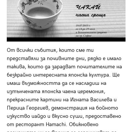
От всички събития, които сме ти
представяли за почивните дни, рядко е имало
такива, които да зарадват почитателите на
безкрайно интересната японска култура. Ще
имаш възможността да се насладиш на
изтънчената японска чаена церемония,
прекрасните картини на Игната Василева и
Перица Георгиев, демонстрация на бойното
изкуство иайдо и вкусно суши, предоставено
от ресторант Hamachi. Обикновено