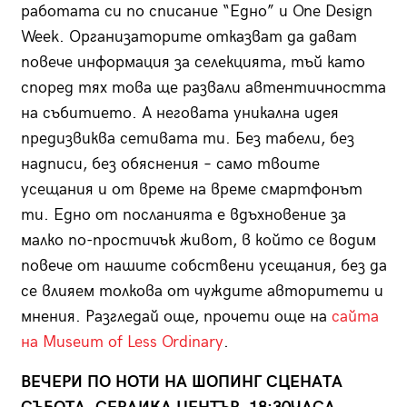
работата си по списание “Едно” и One Design
Week. Организаторите отказват да дават
повече информация за селекцията, тъй като
според тях това ще развали автентичността
на събитието. А неговата уникална идея
предизвиква сетивата ти. Без табели, без
надписи, без обяснения – само твоите
усещания и от време на време смартфонът
ти. Едно от посланията е вдъхновение за
малко по-простичък живот, в който се водим
повече от нашите собствени усещания, без да
се влияем толкова от чуждите авторитети и
мнения. Разгледай още, прочети още на
сайта
на Museum of Less Ordinary
.
ВЕЧЕРИ ПО НОТИ НА ШОПИНГ СЦЕНАТА