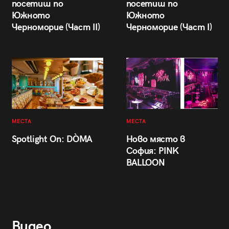
посетиш по
посетиш по
Южното
Южното
Черноморие (Част II)
Черноморие (Част I)
МЕСТА
МЕСТА
Spotlight On: DÒMA
Ново място в
София: PINK
BALLOON
Видео