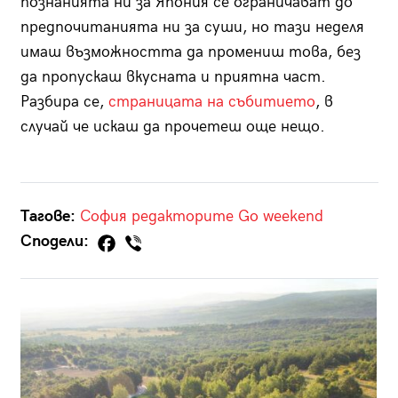
познанията ни за Япония се ограничават до
предпочитанията ни за суши, но тази неделя
имаш възможността да промениш това, без
да пропускаш вкусната и приятна част.
Разбира се,
страницата на събитието
, в
случай че искаш да прочетеш още нещо.
Тагове:
София
редакторите
Go weekend
Сподели: