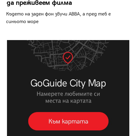
да преживеем филма
Където на заден фон звучи ABBA, а пред теб е
синьото море