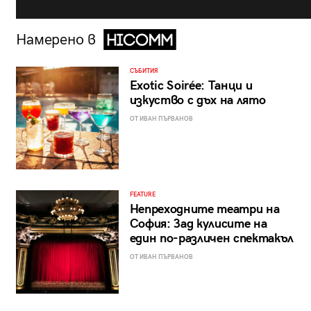
Намерено в
СЪБИТИЯ
Exotic Soirée: Танци и
изкуство с дъх на лято
ОТ ИВАН ПЪРВАНОВ
FEATURE
Непреходните театри на
София: Зад кулисите на
един по-различен спектакъл
ОТ ИВАН ПЪРВАНОВ