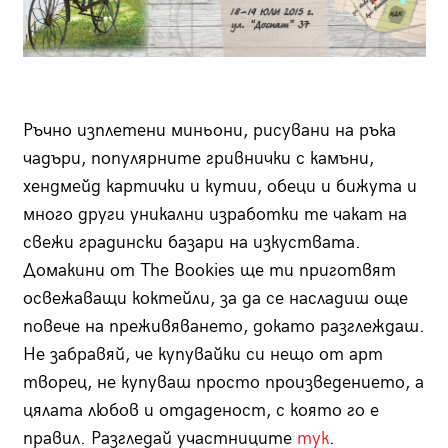
Ръчно изплетени миньони, рисувани на ръка
чадъри, популярните гривнички с камъни,
хендмейд картички и кутии, обеци и бижута и
много други уникални изработки те чакат на
свежи градински базари на изкуствата.
Домакини от The Bookies ще ти приготвят
освежаващи коктейли, за да се насладиш още
повече на преживяването, докато разглеждаш.
Не забравяй, че купувайки си нещо от арт
творец, не купуваш просто произведението, а
цялата любов и отдаденост, с която го е
правил. Разгледай участниците
тук
.