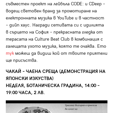
съвместен проект на лейбъла CODE: и CDeep –
водещ световен бранд за промотиране на
електронната музика в YouTube и в частност
– дийп хаус. Награди сетивата си с идилията
в сърцето на София – прекрасната гледка от
терасата на Culture Beat Club в комбинация с
галещата ухото музика, която те очаква. Ето
тук
можеш да видиш кой от твоите приятели
ще присъства.
ЧАКАЙ – ЧАЕНА СРЕЩА (ДЕМОНСТРАЦИЯ НА
ЯПОНСКИ ИЗКУСТВА)
НЕДЕЛЯ, БОТАНИЧЕСКА ГРАДИНА, 14:00 –
19:00 ЧАСА, 2 ЛВ.