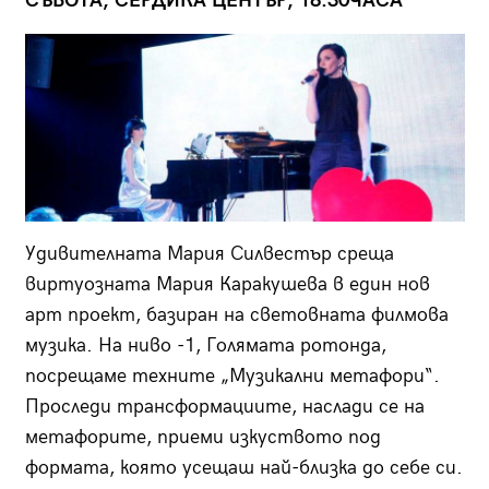
СЪБОТА, СЕРДИКА ЦЕНТЪР, 18:30ЧАСА
Удивителната Мария Силвестър среща
виртуозната Мaрия Каракушева в един нов
арт проект, базиран на световната филмова
музика. На ниво -1, Голямата ротонда,
посрещаме техните „Музикални метафори“.
Проследи трансформациите, наслади се на
метафорите, приеми изкуството под
формата, която усещаш най-близка до себе си.