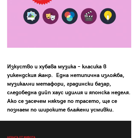
Изкуство и хубава музика – класика в
уикендския жанр. Една нетипична изложба,
музикални метафори, градински базар,
следобедна дийп хаус идилия и японска неделя.
Ако се засечем някъде по трасето, ще се
познаем по широките блажени усмивки.
НЕЩАТА ОТ ЖИВОТА